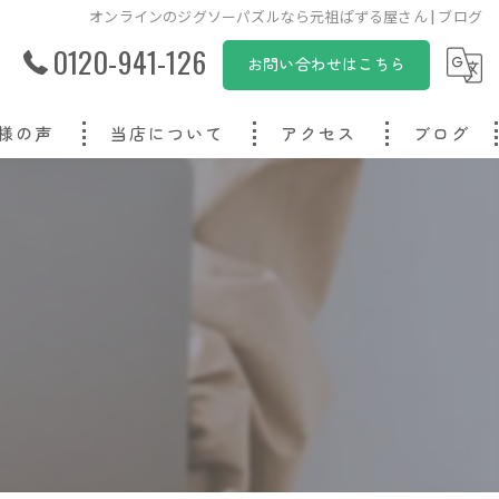
オンラインのジグソーパズルなら元祖ぱずる屋さん | ブログ
0120-941-126
お問い合わせはこちら
様の声
当店について
アクセス
ブログ
オリジナル
オーダーメイド
写真
子ども
プレゼント