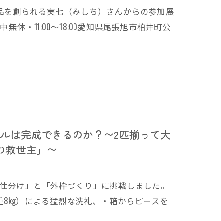
品を創られる実七（みしち）さんからの参加展
5会期中無休・11:00～18:00愛知県尾張旭市柏井町公
ルは完成できるのか？〜2匹揃って大
の救世主」〜
の仕分け」と「外枠づくり」に挑戦しました。
8kg）による猛烈な洗礼、・箱からピースを