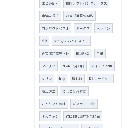
まとめ割引
福岡ソフトバンクホークス
東浜巨投手
通算1,000投球回数
コンパクトパズル
ギークス
ペンギン
NHK
すてきにハンドメイド
佐賀清和高等学校
職場訪問
手紙
マイナビ
2024年7月23日
マイナビlocus
キリン
Jeep
騙し絵
K１ファイター
高江達二
にしごりみずほ
ことりたちの瞳
ギャラリーniko
ミカニャン
緑区制60周年記念映画