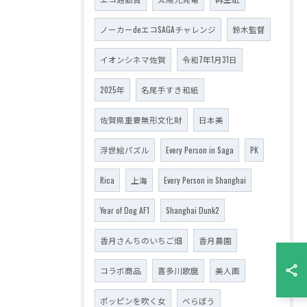
ノーカーdeエコSAGAチャレンジ
鈴木監督
イオンシネマ佐賀
令和7年1月31日
2025年
名尾手すき和紙
佐賀県重要無形文化財
日本美
浮世絵パズル
Every Person in Saga
PK
Rica
上海
Every Person in Shanghai
Year of Dog AF1
Shanghai Dunk2
香月さんちのいちご畑
香月農園
コラボ商品
喜多川歌麿
美人画
ポッピンを吹く女
べらぼう