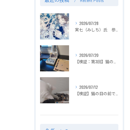
Recent Posts
2026/07/28
実七（みしち）氏 参加展示会の紹介【２０２６年８月１日～ ZEROTEN 2026 -Aichi】
2026/07/20
【検証：第3回】猫の目の前でジグソーパズルは完成できるのか？〜2匹揃って大暴れ！パズル崩壊の危機を救った「まさかの救世主」〜
2026/07/12
【検証】猫の目の前でジグソーパズルは完成できるのか？〜容赦ない白猫マロの介入！ピースの仕分けから外枠完成までを死守せよ〜【第2回】