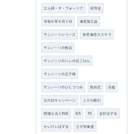
エム60・ザ・ウォーリア
試写会
令和６年６月５日
海苔加工品
サンノーリシリーズ
抹茶海苔カステラ
サンノーリの告白
サンノーリのハレの日ごはん
サンノーリの王子様
サンノーリのひとつつみ
告別式
元祖
父の日キャンペーン
１０％割引
税理士法人YUSE
B/S
P/L
会計ぱずる
かいけいぱずる
さが学美舎