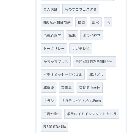
無人店舗
ものすごフェスタ９
KBC九州朝日放送
福岡
風水
色
色彩心理学
SAGA
ミライ経営
トークリレー
サガテレビ
かちかちプレス
令和5年8月24日16時半～
ビデオメッセージパズル
ARパズル
AR機能
写真集
東脊振中学校
チラシ
サガテレビかちかちPress
工場walker
ポラロイドインスタントカメラ
PASSO OTAKARA