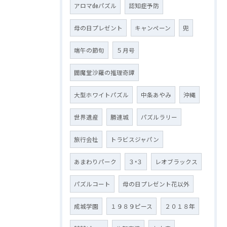
アロマdeパズル
認知症予防
母の日プレゼント
キャンペーン
兜
端午の節句
５月号
閻魔堂沙羅の推理奇譚
大型ホワイトパズル
中条あやみ
沖縄
世界遺産
勝連城
パズルラリー
旅行会社
トラビスジャパン
あまわりパーク
３×３
レオブラックス
パズルコート
母の日プレゼント花以外
成城学園
１９８９ピース
２０１８年