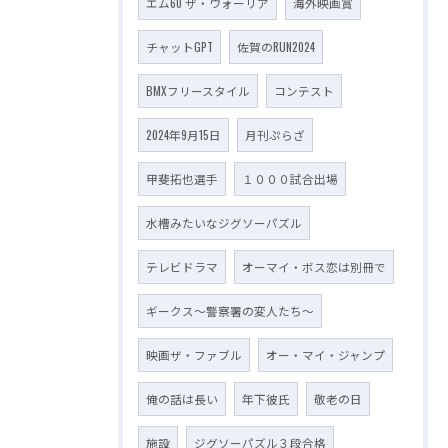
エム60 ザ・ウォーリア
海外映画賞
チャットGPT
佐賀のRUN2024
BMXフリースタイル
コンテスト
2024年9月15日
月刊ぷらざ
甲斐拓也選手
１０００試合出場
水槽みたいなジグソーパズル
テレビドラマ
オーマイ・ボス恋は別冊で
ギークス～警察署の変人たち～
映画ザ・ファブル
オー・マイ・ジャンプ
俺の話は長い
年下彼氏
敬老の日
施設
ジグソーパズル３段合格