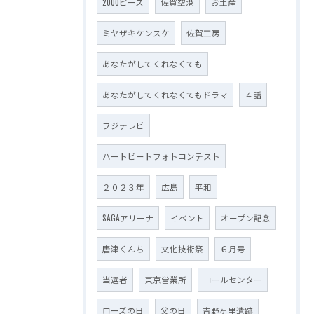
2000ピース
佐賀空港
お土産
ミヤザキケンスケ
佐賀工房
あなたがしてくれなくても
あなたがしてくれなくてもドラマ
４話
フジテレビ
ハートビートフォトコンテスト
２０２３年
広島
平和
SAGAアリーナ
イベント
オープン記念
唐津くんち
文化技術祭
６月号
当選者
東京営業所
コールセンター
ローズの日
父の日
吉野ヶ里遺跡