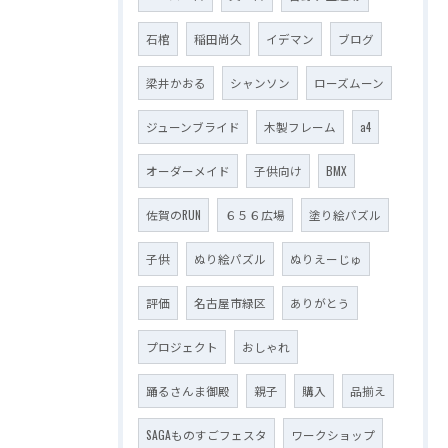
石棺
稲田尚久
イデマン
ブログ
梁井かおる
シャンソン
ローズムーン
ジューンブライド
木製フレーム
a4
オーダーメイド
子供向け
BMX
佐賀のRUN
６５６広場
塗り絵パズル
子供
ぬり絵パズル
ぬりえーじゅ
評価
名古屋市緑区
ありがとう
プロジェクト
おしゃれ
踊るさんま御殿
親子
購入
品揃え
SAGAものすごフェスタ
ワークショップ