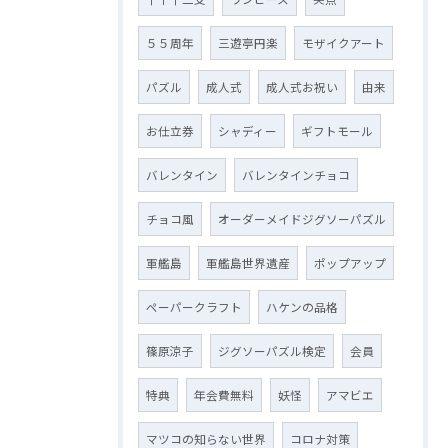
５５周年
三遊亭円楽
モザイクアート
パズル
成人式
成人式お祝い
由来
お仕立券
シャディー
ギフトモール
バレンタイン
バレンタインチョコ
チョコ風
オーダーメイドジグソーパズル
軍艦島
軍艦島世界遺産
ポップアップ
ペーパークラフト
ハケンの品格
篠原涼子
ジグソーパズル検定
会員
特典
年会費無料
妖怪
アマビエ
マツコの知らない世界
コロナ対策