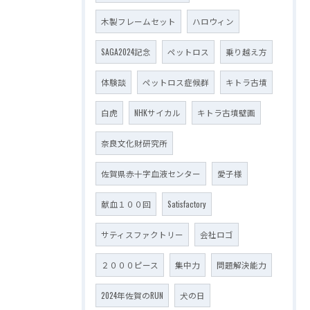
木製フレームセット
ハロウィン
SAGA2024記念
ペットロス
乗り越え方
体験談
ペットロス症候群
キトラ古墳
白虎
NHKサイカル
キトラ古墳壁画
奈良文化財研究所
佐賀県赤十字血液センター
愛子様
献血１００回
Satisfactory
サティスファクトリー
会社ロゴ
２０００ピース
集中力
問題解決能力
2024年佐賀のRUN
犬の日