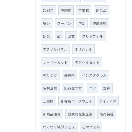
2023年
卒園式
卒業式
記念品
安い
クーポン
学割
作成実績
記念
A3
注文
クリヤフィル
アクリルパズル
オリジナル
レーザーカット
のりへらセット
のりづけ
龍谷祭
インスタグラム
協賛企業
組み立て方
コツ
立春
三重県
御在所ロープウェイ
アイディア
新商品開発
研究開発型企業
販売会社
わくわくSAGAフェス
心のパズル