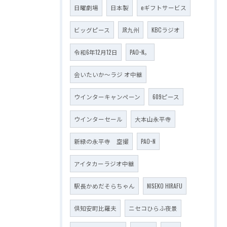
日曜劇場
日本製
eギフトサービス
ビッグピース
JR九州
KBCラジオ
令和6年12月12日
PAO~N。
会いたいか～ラジ オ中継
ウインターキャンペーン
609ピース
ウインターセール
大本山永平寺
新緑の永平寺 空撮
PAO~N
アイタカーラジオ中継
駅長かめだそらちゃん
NISEKO HIRAFU
倶知安町比羅夫
ニセコひらふ夜景