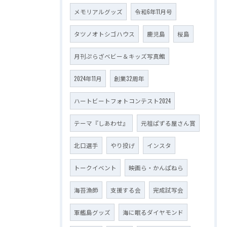
メモリアルグッズ
令和6年11月号
タツノオトシゴハウス
鹿児島
桜島
月刊ぷらざベビー＆キッズ写真館
2024年11月
創業32周年
ハートビートフォトコンテスト2024
テーマ『しあわせ』
元祖ぱずる屋さん賞
北口選手
やり投げ
インスタ
トークイベント
映画ら・かんぱねら
海苔漁師
支援する会
完成試写会
軍艦島グッズ
海に眠るダイヤモンド