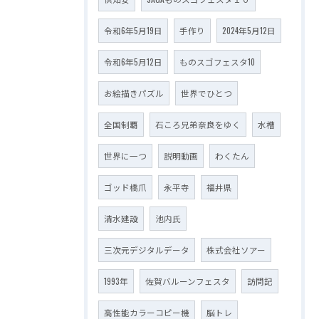
令和6年5月19日
手作り
2024年5月12日
令和6年5月12日
ものスゴフェスタ10
お絵描きパズル
世界でひとつ
全国制覇
石ころ兄弟奈良をゆく
水槽
世界に一つ
説明動画
わくたん
ゴッド橋爪
永平寺
福井県
清水建設
池内氏
三次元デジタルデータ
株式会社ソアー
1993年
佐賀バルーンフェスタ
訪問記
高性能カラーコピー機
脳トレ