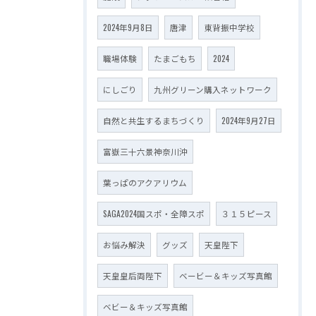
2024年9月8日
唐津
東背振中学校
職場体験
たまごもち
2024
にしごり
九州グリーン購入ネットワーク
自然と共生するまちづくり
2024年9月27日
富嶽三十六景神奈川沖
葉っぱのアクアリウム
SAGA2024国スポ・全障スポ
３１５ピース
お悩み解決
グッズ
天皇陛下
天皇皇后両陛下
ベービー＆キッズ写真館
ベビー＆キッズ写真館