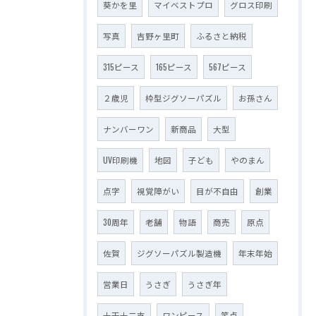
葵かを里
マイベストプロ
グロス印刷
写真
吉野ヶ里町
ふるさと納税
315ピース
165ピース
567ピース
２歳児
枠型ジグソーパズル
お孫さん
ナンバーワン
新商品
大型
UV印刷機
地図
子ども
やのまん
点字
視覚障がい
目が不自由
創業
30周年
老舗
物語
商売
原点
佐賀
ジグソーパズル製造機
年末年始
営業日
うさぎ
うさぎ年
十干十二支
ワンピース
笑点