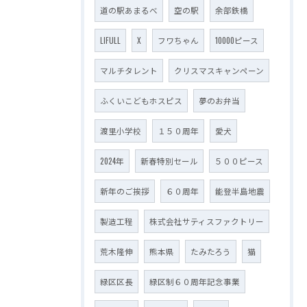
道の駅あまるべ
空の駅
余部鉄橋
LIFULL
X
フワちゃん
10000ピース
マルチタレント
クリスマスキャンペーン
ふくいこどもホスピス
夢のお弁当
渡里小学校
１５０周年
愛犬
2024年
新春特別セール
５００ピース
新年のご挨拶
６０周年
能登半島地震
製造工程
株式会社サティスファクトリー
荒木隆伸
熊本県
たみたろう
猫
緑区区長
緑区制６０周年記念事業