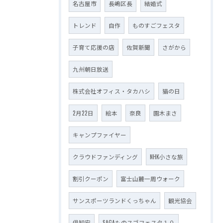
名古屋市
長嶋区長
結婚式
トレンド
自作
ものすごフェスタ
子育て応援の店
佐賀新聞
さがから
九州朝日放送
株式会社オフィス・タカハシ
猫の日
2月22日
絵本
奈良
園木まさ
キャンプファイヤー
クラウドファンディング
NHK小さな旅
割引クーポン
富士山麓一周ウォーク
サンスポーツランドくっちゃん
観光協会
倶知安
SAGAものスゴフェスタ１０