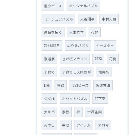
極小ピース
オリジナルパズル
ミニチュアパズル
大谷翔平
中村天風
運命を拓く
人生哲学
心酔
2023年4月
ぬりえパズル
イースター
復活祭
さが桜マラソン
2023
花見
子育て
子育てし大県さが
佐賀県
LINE
登録
1053ピース
製造方法
ジグ検
ホワイトパズル
武下亨
大川市
家族
絆
世界各国
母の日
幸せ
アイテム
アロマ