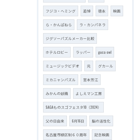
フジコ・ヘミング
追悼
徳永
映画
ら・かんぱねら
ラ・カンパネラ
ジグソーパズルメーカー比較
ホテルロビー
ラッパー
guca owl
ミュージックビデオ
元
グカール
ミカニャンパズル
宮本芳江
みかんの妖精
よしえマン工房
SAGAものスゴフェスタ10（2024）
父の日由来
6月16日
脳の活性化
名古屋市緑区制６０周年
記念映画