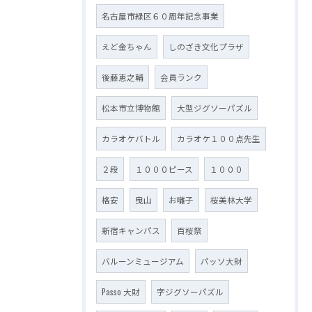
名古屋市緑区６０周年記念事業
えど金ちゃん
しのざき文化プラザ
後藤恵之輔
会員ランク
松本市立博物館
大型ジグソーパズル
カラオケバトル
カラオケ１００点先生
２段
１０００ピース
１０００
格安
曳山
お囃子
桜美林大学
新宿キャンパス
百桜祭
バルーンミュージアム
パッソ大財
Passo 大財
字ジグソーパズル