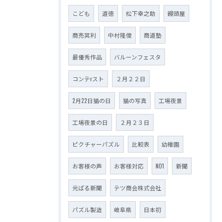
こども
道徳
松下幸之助
饅頭屋
商売冥利
中村隆俊
商道塾
最優秀作品
バルーンフェスタ
コンテrスト
２月２２日
2月22日猫の日
猫の写真
工場夜景
工場夜景の日
２月２３日
ピクチャーパズル
比較表
幼稚園
お客様の声
お客様対応
NO1
新聞
元ぱる新聞
テツ商会株式会社
パズル製造
岐阜県
日本初