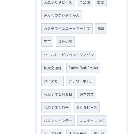
大型６０９ピース
全公開
玄武
みんなのすいぞくかん
カステライエローイマーシブ
蔦屋
平戸
按針の館
ワールド・ビジョン・ジャパン
探究文理科
Tankyu Earth Project
アイタカー
フラワーボトル
令和７年１月６日
通常営業
令和７年１月号
６０９ピース
バレンタインデー
エコチャレンジ
エコ通勤賞
太陽光発電
再生紙