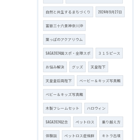
自然と共生するまちづくり
2024年9月27日
富嶽三十六景神奈川沖
葉っぱのアクアリウム
SAGA2024国スポ・全障スポ
３１５ピース
お悩み解決
グッズ
天皇陛下
天皇皇后両陛下
ベービー＆キッズ写真館
ベビー＆キッズ写真館
木製フレームセット
ハロウィン
SAGA2024記念
ペットロス
乗り越え方
体験談
ペットロス症候群
キトラ古墳