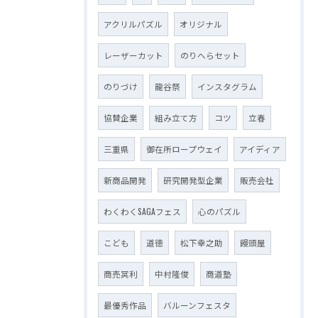
アクリルパズル
オリジナル
レーザーカット
のりへらセット
のりづけ
龍谷祭
インスタグラム
協賛企業
組み立て方
コツ
立春
三重県
御在所ロープウェイ
アイディア
新商品開発
研究開発型企業
販売会社
わくわくSAGAフェス
心のパズル
こども
道徳
松下幸之助
饅頭屋
商売冥利
中村隆俊
商道塾
最優秀作品
バルーンフェスタ