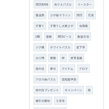
2023年4月
ぬりえパズル
イースター
復活祭
さが桜マラソン
2023
花見
子育て
子育てし大県さが
佐賀県
LINE
登録
1053ピース
製造方法
ジグ検
ホワイトパズル
武下亨
大川市
家族
絆
世界各国
母の日
幸せ
アイテム
アロマ
アロマdeパズル
認知症予防
母の日プレゼント
キャンペーン
兜
端午の節句
５月号