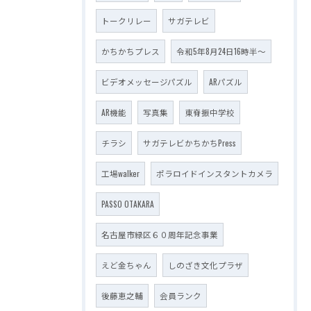
トークリレー
サガテレビ
かちかちプレス
令和5年8月24日16時半～
ビデオメッセージパズル
ARパズル
AR機能
写真集
東脊振中学校
チラシ
サガテレビかちかちPress
工場walker
ポラロイドインスタントカメラ
PASSO OTAKARA
名古屋市緑区６０周年記念事業
えど金ちゃん
しのざき文化プラザ
後藤恵之輔
会員ランク