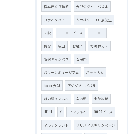
松本市立博物館
大型ジグソーパズル
カラオケバトル
カラオケ１００点先生
２段
１０００ピース
１０００
格安
曳山
お囃子
桜美林大学
新宿キャンパス
百桜祭
バルーンミュージアム
パッソ大財
Passo 大財
字ジグソーパズル
道の駅あまるべ
空の駅
余部鉄橋
LIFULL
X
フワちゃん
10000ピース
マルチタレント
クリスマスキャンペーン