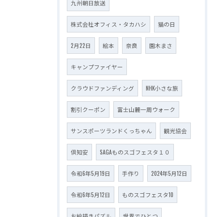
九州朝日放送
株式会社オフィス・タカハシ
猫の日
2月22日
絵本
奈良
園木まさ
キャンプファイヤー
クラウドファンディング
NHK小さな旅
割引クーポン
富士山麓一周ウォーク
サンスポーツランドくっちゃん
観光協会
倶知安
SAGAものスゴフェスタ１０
令和6年5月19日
手作り
2024年5月12日
令和6年5月12日
ものスゴフェスタ10
お絵描きパズル
世界でひとつ