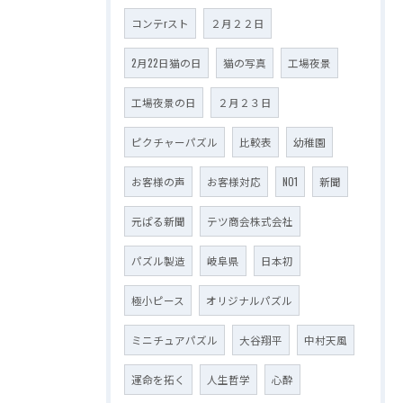
コンテrスト
２月２２日
2月22日猫の日
猫の写真
工場夜景
工場夜景の日
２月２３日
ピクチャーパズル
比較表
幼稚園
お客様の声
お客様対応
NO1
新聞
元ぱる新聞
テツ商会株式会社
パズル製造
岐阜県
日本初
極小ピース
オリジナルパズル
ミニチュアパズル
大谷翔平
中村天風
運命を拓く
人生哲学
心酔