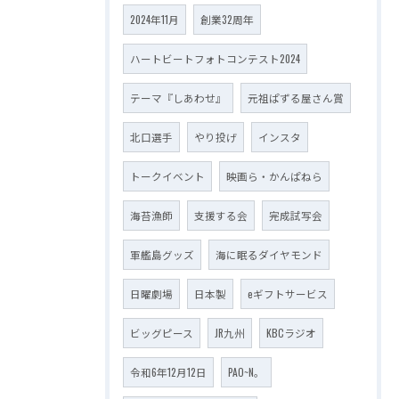
2024年11月
創業32周年
ハートビートフォトコンテスト2024
テーマ『しあわせ』
元祖ぱずる屋さん賞
北口選手
やり投げ
インスタ
トークイベント
映画ら・かんぱねら
海苔漁師
支援する会
完成試写会
軍艦島グッズ
海に眠るダイヤモンド
日曜劇場
日本製
eギフトサービス
ビッグピース
JR九州
KBCラジオ
令和6年12月12日
PAO~N。