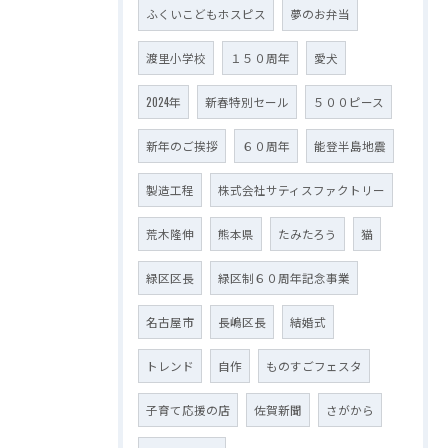
ふくいこどもホスピス
夢のお弁当
渡里小学校
１５０周年
愛犬
2024年
新春特別セール
５００ピース
新年のご挨拶
６０周年
能登半島地震
製造工程
株式会社サティスファクトリー
荒木隆伸
熊本県
たみたろう
猫
緑区区長
緑区制６０周年記念事業
名古屋市
長嶋区長
結婚式
トレンド
自作
ものすごフェスタ
子育て応援の店
佐賀新聞
さがから