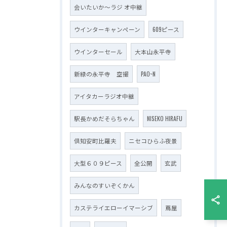
会いたいか～ラジ オ中継
ウインターキャンペーン
609ピース
ウインターセール
大本山永平寺
新緑の永平寺 空撮
PAO~N
アイタカーラジオ中継
駅長かめだそらちゃん
NISEKO HIRAFU
倶知安町比羅夫
ニセコひらふ夜景
大型６０９ピース
全公開
玄武
みんなのすいぞくかん
カステライエローイマーシブ
蔦屋