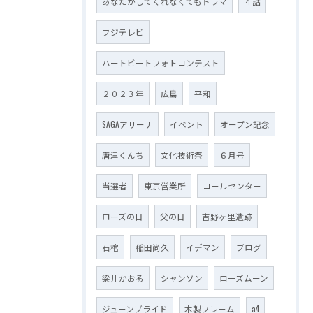
あなたがしてくれなくてもドラマ
４話
フジテレビ
ハートビートフォトコンテスト
２０２３年
広島
平和
SAGAアリーナ
イベント
オープン記念
唐津くんち
文化技術祭
６月号
当選者
東京営業所
コールセンター
ローズの日
父の日
吉野ヶ里遺跡
石棺
稲田尚久
イデマン
ブログ
梁井かおる
シャンソン
ローズムーン
ジューンブライド
木製フレーム
a4