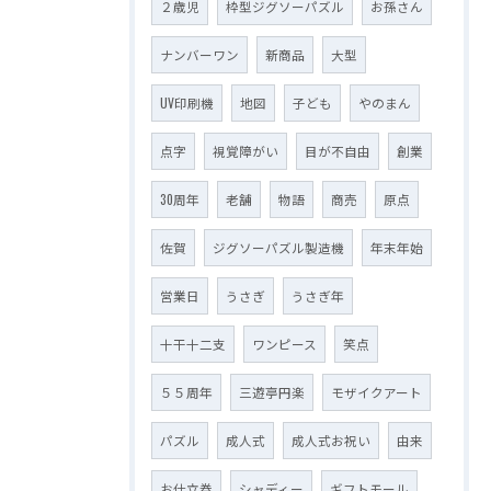
２歳児
枠型ジグソーパズル
お孫さん
ナンバーワン
新商品
大型
UV印刷機
地図
子ども
やのまん
点字
視覚障がい
目が不自由
創業
30周年
老舗
物語
商売
原点
佐賀
ジグソーパズル製造機
年末年始
営業日
うさぎ
うさぎ年
十干十二支
ワンピース
笑点
５５周年
三遊亭円楽
モザイクアート
パズル
成人式
成人式お祝い
由来
お仕立券
シャディー
ギフトモール