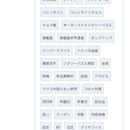
バレンタイン
バレンタインチョコ
チョコ風
オーダーメイドジグソーパズル
軍艦島
軍艦島世界遺産
ポップアップ
ペーパークラフト
ハケンの品格
篠原涼子
ジグソーパズル検定
会員
特典
年会費無料
妖怪
アマビエ
マツコの知らない世界
コロナ対策
2023年
卒園式
卒業式
記念品
安い
クーポン
学割
作成実績
記念
A3
注文
クリヤフィル