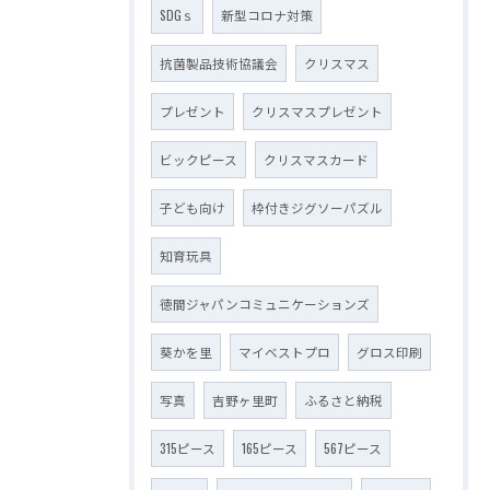
SDGｓ
新型コロナ対策
抗菌製品技術協議会
クリスマス
プレゼント
クリスマスプレゼント
ビックピース
クリスマスカード
子ども向け
枠付きジグソーパズル
知育玩具
徳間ジャパンコミュニケーションズ
葵かを里
マイベストプロ
グロス印刷
写真
吉野ヶ里町
ふるさと納税
315ピース
165ピース
567ピース