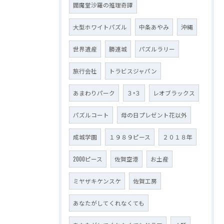
閻魔堂沙羅の推理奇譚
大型ホワイトパズル
中条あやみ
沖縄
世界遺産
勝連城
パズルラリー
旅行会社
トラビスジャパン
あまわりパーク
３×３
レオブラックス
パズルコート
母の日プレゼント花以外
成城学園
１９８９ピース
２０１８年
2000ピース
佐賀空港
お土産
ミヤザキケンスケ
佐賀工房
あなたがしてくれなくても