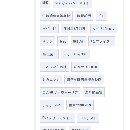
NHK
すてきにハンドメイド
佐賀清和高等学校
職場訪問
手紙
マイナビ
2024年7月23日
マイナビlocus
キリン
Jeep
騙し絵
K１ファイター
高江達二
にしごりみずほ
ことりたちの瞳
ギャラリーniko
ミカニャン
緑区制60周年記念映画
エム60 ザ・ウォーリア
海外映画賞
チャットGPT
佐賀のRUN2024
BMXフリースタイル
コンテスト