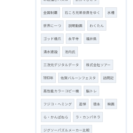
全国制覇
石ころ兄弟奈良をゆく
水槽
世界に一つ
説明動画
わくたん
ゴッド橋爪
永平寺
福井県
清水建設
池内氏
三次元デジタルデータ
株式会社ソアー
1993年
佐賀バルーンフェスタ
訪問記
高性能カラーコピー機
脳トレ
フジコ・ヘミング
追悼
徳永
映画
ら・かんぱねら
ラ・カンパネラ
ジグソーパズルメーカー比較