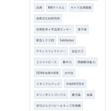
白虎
NHKサイカル
キトラ古墳壁画
奈良文化財研究所
佐賀県赤十字血液センター
愛子様
献血１００回
Satisfactory
サティスファクトリー
会社ロゴ
２０００ピース
集中力
問題解決能力
2024年佐賀のRUN
犬の日
メモリアルグッズ
令和6年11月号
タツノオトシゴハウス
鹿児島
桜島
月刊ぷらざベビー＆キッズ写真館