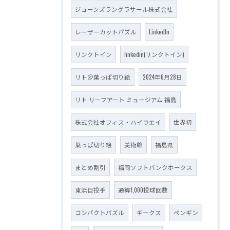
ジョーンズラングラサール株式会社
レーザーカットパズル
LinkedIn
リンクトイン
linkedin(リンクトイン)
リト＠葉っぱ切り絵
2024年6月28日
リト リーフアート ミュージアム 福島
株式会社オフィス・ハイウエイ
世界初
葉っぱ切り絵
美術館
福島県
まとめ割引
福岡ソフトバンクホークス
東浜巨投手
通算1,000投球回数
コンパクトパズル
ギークス
ペンギン