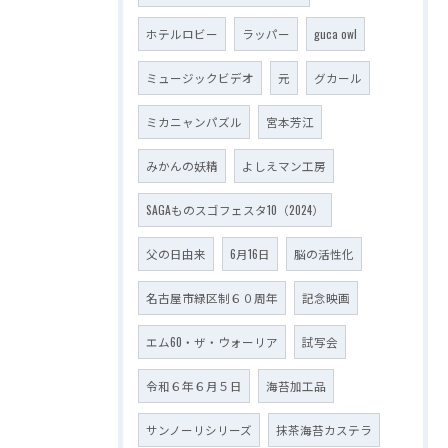
ホテルロビー
ラッパー
guca owl
ミュージックビデオ
元
グカール
ミカニャンパズル
宮本芳江
みかんの妖精
よしえマン工房
SAGAものスゴフェスタ10（2024）
父の日由来
6月16日
脳の活性化
名古屋市緑区制６０周年
記念映画
エム60・ザ・ウォーリア
試写会
令和６年６月５日
海苔加工品
サンノーリシリーズ
抹茶海苔カステラ