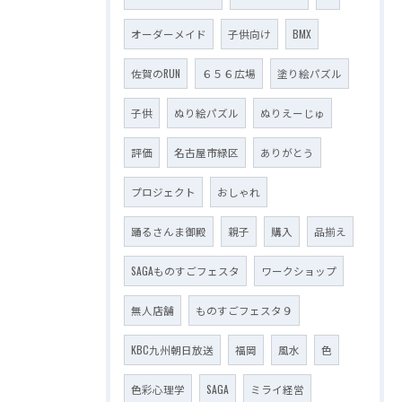
オーダーメイド
子供向け
BMX
佐賀のRUN
６５６広場
塗り絵パズル
子供
ぬり絵パズル
ぬりえーじゅ
評価
名古屋市緑区
ありがとう
プロジェクト
おしゃれ
踊るさんま御殿
親子
購入
品揃え
SAGAものすごフェスタ
ワークショップ
無人店舗
ものすごフェスタ９
KBC九州朝日放送
福岡
風水
色
色彩心理学
SAGA
ミライ経営