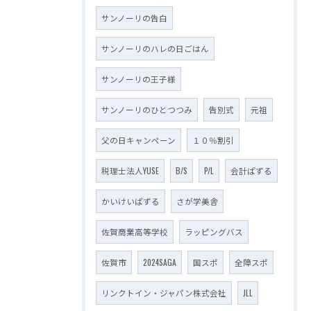
サンノーリの告白
サンノーリのハレの日ごはん
サンノーリの王子様
サンノーリのひとつつみ
告別式
元祖
父の日キャンペーン
１０％割引
税理士法人YUSE
B/S
P/L
会計ぱずる
かいけいぱずる
さが学美舎
佐賀商業高等学校
ラッピングバス
佐賀市
2024SAGA
国スポ
全障スポ
リンクトイン・ジャパン株式会社
JLL