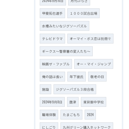
2024年9月15日
月刊ぷらざ
甲斐拓也選手
１０００試合出場
水槽みたいなジグソーパズル
テレビドラマ
オーマイ・ボス恋は別冊で
ギークス～警察署の変人たち～
映画ザ・ファブル
オー・マイ・ジャンプ
俺の話は長い
年下彼氏
敬老の日
施設
ジグソーパズル３段合格
2024年9月8日
唐津
東背振中学校
職場体験
たまごもち
2024
にしごり
九州グリーン購入ネットワーク