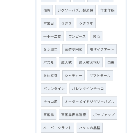
佐賀
ジグソーパズル製造機
年末年始
営業日
うさぎ
うさぎ年
十干十二支
ワンピース
笑点
５５周年
三遊亭円楽
モザイクアート
パズル
成人式
成人式お祝い
由来
お仕立券
シャディー
ギフトモール
バレンタイン
バレンタインチョコ
チョコ風
オーダーメイドジグソーパズル
軍艦島
軍艦島世界遺産
ポップアップ
ペーパークラフト
ハケンの品格