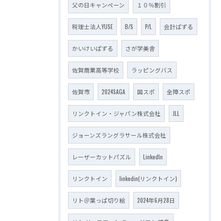
父の日キャンペーン
１０％割引
税理士法人YUSE
B/S
P/L
会計ぱずる
かいけいぱずる
さが学美舎
佐賀商業高等学校
ラッピングバス
佐賀市
2024SAGA
国スポ
全障スポ
リンクトイン・ジャパン株式会社
JLL
ジョーンズラングラサール株式会社
レーザーカットパズル
LinkedIn
リンクトイン
linkedin(リンクトイン)
リト＠葉っぱ切り絵
2024年6月28日