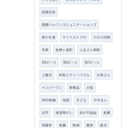
知育玩具
徳間ジャパンコミュニケーションズ
葵かを里
マイベストプロ
グロス印刷
写真
吉野ヶ里町
ふるさと納税
315ピース
165ピース
567ピース
２歳児
枠型ジグソーパズル
お孫さん
ナンバーワン
新商品
大型
UV印刷機
地図
子ども
やのまん
点字
視覚障がい
目が不自由
創業
30周年
老舗
物語
商売
原点