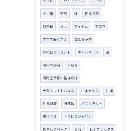
ジグ検
ホワイトパズル
武下亨
大川市
家族
絆
世界各国
母の日
幸せ
アイテム
アロマ
アロマdeパズル
認知症予防
母の日プレゼント
キャンペーン
兜
端午の節句
５月号
閻魔堂沙羅の推理奇譚
大型ホワイトパズル
中条あやみ
沖縄
世界遺産
勝連城
パズルラリー
旅行会社
トラビスジャパン
あまわりパーク
３×３
レオブラックス