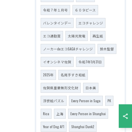
令和７年１月号
６０９ピース
バレンタインデー
エコチャレンジ
エコ通勤賞
太陽光発電
再生紙
ノーカーdeエコSAGAチャレンジ
鈴木監督
イオンシネマ佐賀
令和7年1月31日
2025年
名尾手すき和紙
佐賀県重要無形文化財
日本美
浮世絵パズル
Every Person in Saga
PK
Rica
上海
Every Person in Shanghai
Year of Dog AF1
Shanghai Dunk2