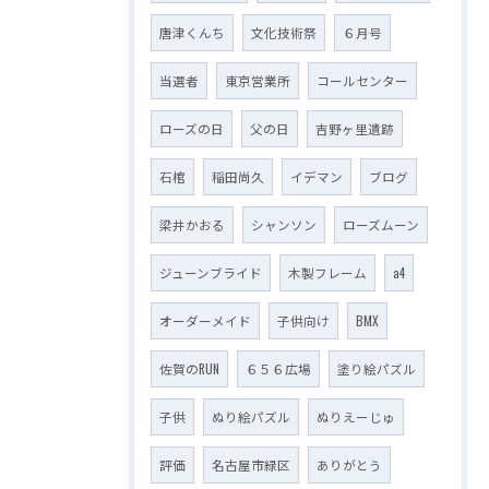
唐津くんち
文化技術祭
６月号
当選者
東京営業所
コールセンター
ローズの日
父の日
吉野ヶ里遺跡
石棺
稲田尚久
イデマン
ブログ
梁井かおる
シャンソン
ローズムーン
ジューンブライド
木製フレーム
a4
オーダーメイド
子供向け
BMX
佐賀のRUN
６５６広場
塗り絵パズル
子供
ぬり絵パズル
ぬりえーじゅ
評価
名古屋市緑区
ありがとう