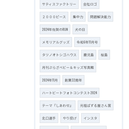
サティスファクトリー
会社ロゴ
２０００ピース
集中力
問題解決能力
2024年佐賀のRUN
犬の日
メモリアルグッズ
令和6年11月号
タツノオトシゴハウス
鹿児島
桜島
月刊ぷらざベビー＆キッズ写真館
2024年11月
創業32周年
ハートビートフォトコンテスト2024
テーマ『しあわせ』
元祖ぱずる屋さん賞
北口選手
やり投げ
インスタ