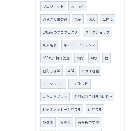
プロジェクト
おしゃれ
踊るさんま御殿
親子
購入
品揃え
SAGAものすごフェスタ
ワークショップ
無人店舗
ものすごフェスタ９
KBC九州朝日放送
福岡
風水
色
色彩心理学
SAGA
ミライ経営
トークリレー
サガテレビ
かちかちプレス
令和5年8月24日16時半～
ビデオメッセージパズル
ARパズル
AR機能
写真集
東脊振中学校