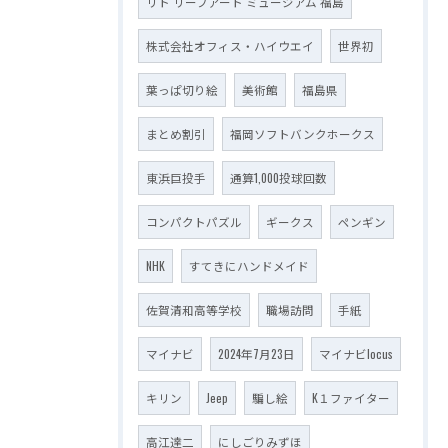
リト リーフアート ミュージアム 福島
株式会社オフィス・ハイウエイ
世界初
葉っぱ切り絵
美術館
福島県
まとめ割引
福岡ソフトバンクホークス
東浜巨投手
通算1,000投球回数
コンパクトパズル
ギークス
ペンギン
NHK
すてきにハンドメイド
佐賀清和高等学校
職場訪問
手紙
マイナビ
2024年7月23日
マイナビlocus
キリン
Jeep
騙し絵
K１ファイター
高江達二
にしごりみずほ