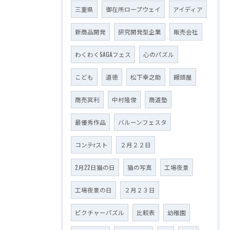
三重県
御在所ロープウェイ
アイディア
新商品開発
研究開発型企業
販売会社
わくわくSAGAフェス
心のパズル
こども
道徳
松下幸之助
饅頭屋
商売冥利
中村隆俊
商道塾
最優秀作品
バルーンフェスタ
コンテrスト
２月２２日
2月22日猫の日
猫の写真
工場夜景
工場夜景の日
２月２３日
ピクチャーパズル
比較表
幼稚園