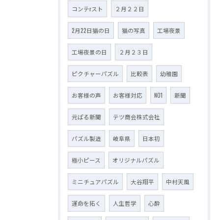
コンテrスト
２月２２日
2月22日猫の日
猫の写真
工場夜景
工場夜景の日
２月２３日
ピクチャーパズル
比較表
幼稚園
お客様の声
お客様対応
NO1
新聞
元ぱる新聞
テツ商会株式会社
パズル製造
岐阜県
日本初
極小ピース
オリジナルパズル
ミニチュアパズル
大谷翔平
中村天風
運命を拓く
人生哲学
心酔