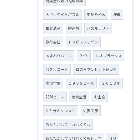
閻魔堂沙羅の推理奇譚
大型ホワイトパズル
中条あやみ
沖縄
世界遺産
勝連城
パズルラリー
旅行会社
トラビスジャパン
あまわりパーク
３×３
レオブラックス
パズルコート
母の日プレゼント花以外
成城学園
１９８９ピース
２０１８年
2000ピース
佐賀空港
お土産
ミヤザキケンスケ
佐賀工房
あなたがしてくれなくても
あなたがしてくれなくてもドラマ
４話