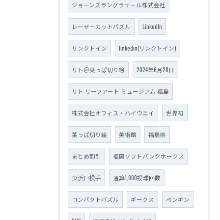
ジョーンズラングラサール株式会社
レーザーカットパズル
LinkedIn
リンクトイン
linkedin(リンクトイン)
リト＠葉っぱ切り絵
2024年6月28日
リト リーフアート ミュージアム 福島
株式会社オフィス・ハイウエイ
世界初
葉っぱ切り絵
美術館
福島県
まとめ割引
福岡ソフトバンクホークス
東浜巨投手
通算1,000投球回数
コンパクトパズル
ギークス
ペンギン