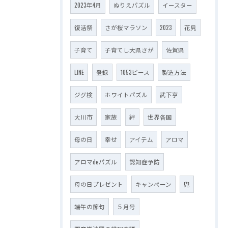
2023年4月
ぬりえパズル
イースター
復活祭
さが桜マラソン
2023
花見
子育て
子育てし大県さが
佐賀県
LINE
登録
1053ピース
製造方法
ジグ検
ホワイトパズル
武下亨
大川市
家族
絆
世界各国
母の日
幸せ
アイテム
アロマ
アロマdeパズル
認知症予防
母の日プレゼント
キャンペーン
兜
端午の節句
５月号