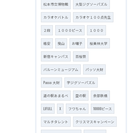
松本市立博物館
大型ジグソーパズル
カラオケバトル
カラオケ１００点先生
２段
１０００ピース
１０００
格安
曳山
お囃子
桜美林大学
新宿キャンパス
百桜祭
バルーンミュージアム
パッソ大財
Passo 大財
字ジグソーパズル
道の駅あまるべ
空の駅
余部鉄橋
LIFULL
X
フワちゃん
10000ピース
マルチタレント
クリスマスキャンペーン