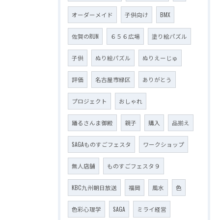
オーダーメイド
子供向け
BMX
佐賀のRUN
６５６広場
塗り絵パズル
子供
ぬり絵パズル
ぬりえーじゅ
評価
名古屋市緑区
ありがとう
プロジェクト
おしゃれ
踊るさんま御殿
親子
購入
品揃え
SAGAものすごフェスタ
ワークショップ
無人店舗
ものすごフェスタ９
KBC九州朝日放送
福岡
風水
色
色彩心理学
SAGA
ミライ経営