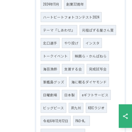
2024年11月
創業32周年
ハートビートフォトコンテスト2024
テーマ『しあわせ』
元祖ぱずる屋さん賞
北口選手
やり投げ
インスタ
トークイベント
映画ら・かんぱねら
海苔漁師
支援する会
完成試写会
軍艦島グッズ
海に眠るダイヤモンド
日曜劇場
日本製
eギフトサービス
ビッグピース
JR九州
KBCラジオ
令和6年12月12日
PAO~N。