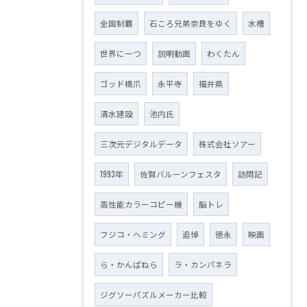
全国制覇
石ころ兄弟奈良をゆく
水槽
世界に一つ
説明動画
わくたん
ゴッド橋爪
永平寺
福井県
清水建設
池内氏
三次元デジタルデータ
株式会社ソアー
1993年
佐賀バルーンフェスタ
訪問記
高性能カラーコピー機
脳トレ
フジコ・ヘミング
追悼
徳永
映画
ら・かんぱねら
ラ・カンパネラ
ジグソーパズルメーカー比較