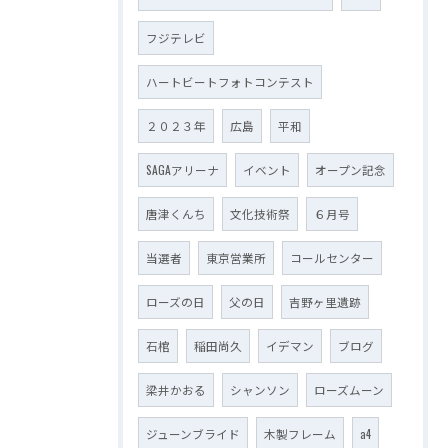
フジテレビ
ハートビートフォトコンテスト
２０２３年
広島
平和
SAGAアリーナ
イベント
オープン記念
唐津くんち
文化技術祭
６月号
当選者
東京営業所
コールセンター
ローズの日
父の日
吉野ヶ里遺跡
石棺
稲田尚久
イデマン
ブログ
梁井かおる
シャンソン
ローズムーン
ジューンブライド
木製フレーム
a4