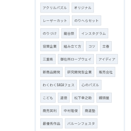
アクリルパズル
オリジナル
レーザーカット
のりへらセット
のりづけ
龍谷祭
インスタグラム
協賛企業
組み立て方
コツ
立春
三重県
御在所ロープウェイ
アイディア
新商品開発
研究開発型企業
販売会社
わくわくSAGAフェス
心のパズル
こども
道徳
松下幸之助
饅頭屋
商売冥利
中村隆俊
商道塾
最優秀作品
バルーンフェスタ