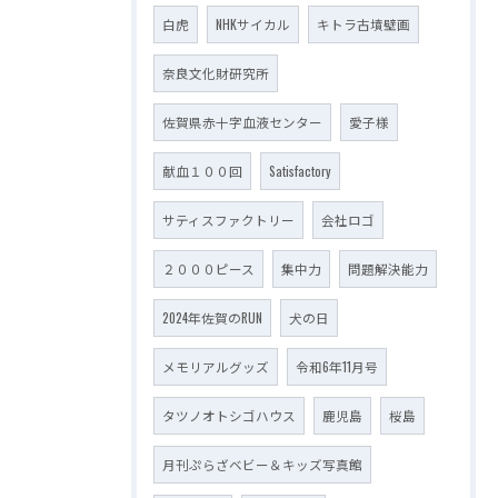
白虎
NHKサイカル
キトラ古墳壁画
奈良文化財研究所
佐賀県赤十字血液センター
愛子様
献血１００回
Satisfactory
サティスファクトリー
会社ロゴ
２０００ピース
集中力
問題解決能力
2024年佐賀のRUN
犬の日
メモリアルグッズ
令和6年11月号
タツノオトシゴハウス
鹿児島
桜島
月刊ぷらざベビー＆キッズ写真館