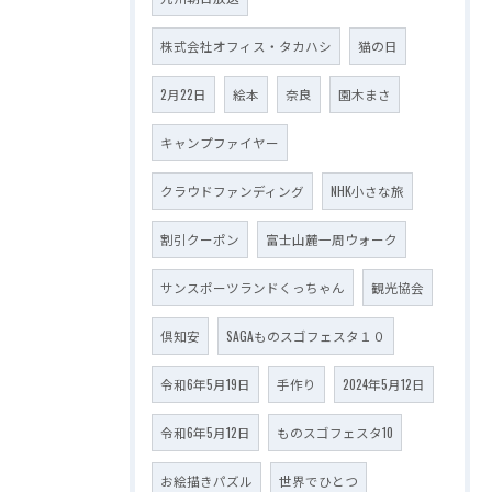
株式会社オフィス・タカハシ
猫の日
2月22日
絵本
奈良
園木まさ
キャンプファイヤー
クラウドファンディング
NHK小さな旅
割引クーポン
富士山麓一周ウォーク
サンスポーツランドくっちゃん
観光協会
倶知安
SAGAものスゴフェスタ１０
令和6年5月19日
手作り
2024年5月12日
令和6年5月12日
ものスゴフェスタ10
お絵描きパズル
世界でひとつ