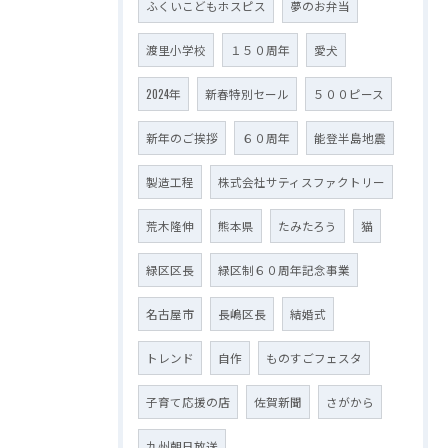
ふくいこどもホスピス
夢のお弁当
渡里小学校
１５０周年
愛犬
2024年
新春特別セール
５００ピース
新年のご挨拶
６０周年
能登半島地震
製造工程
株式会社サティスファクトリー
荒木隆伸
熊本県
たみたろう
猫
緑区区長
緑区制６０周年記念事業
名古屋市
長嶋区長
結婚式
トレンド
自作
ものすごフェスタ
子育て応援の店
佐賀新聞
さがから
九州朝日放送