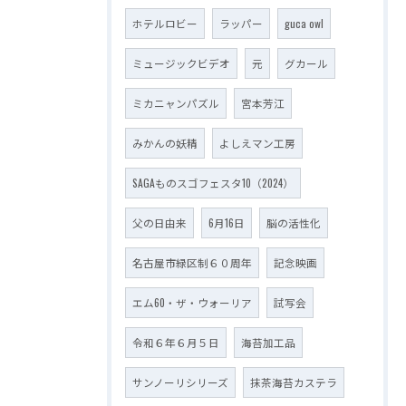
ホテルロビー
ラッパー
guca owl
ミュージックビデオ
元
グカール
ミカニャンパズル
宮本芳江
みかんの妖精
よしえマン工房
SAGAものスゴフェスタ10（2024）
父の日由来
6月16日
脳の活性化
名古屋市緑区制６０周年
記念映画
エム60・ザ・ウォーリア
試写会
令和６年６月５日
海苔加工品
サンノーリシリーズ
抹茶海苔カステラ