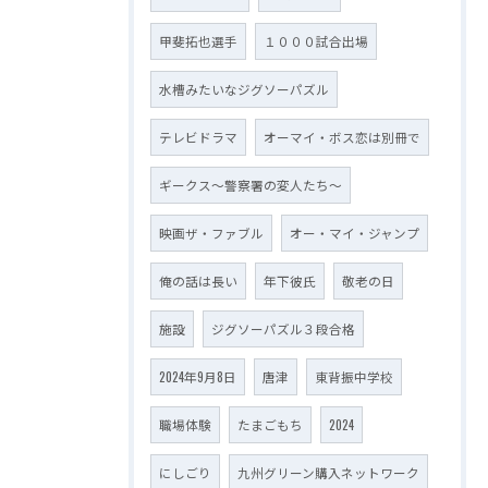
甲斐拓也選手
１０００試合出場
水槽みたいなジグソーパズル
テレビドラマ
オーマイ・ボス恋は別冊で
ギークス～警察署の変人たち～
映画ザ・ファブル
オー・マイ・ジャンプ
俺の話は長い
年下彼氏
敬老の日
施設
ジグソーパズル３段合格
2024年9月8日
唐津
東背振中学校
職場体験
たまごもち
2024
にしごり
九州グリーン購入ネットワーク