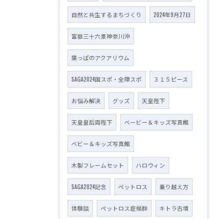
自然と共生するまちづくり
2024年9月27日
富嶽三十六景神奈川沖
葉っぱのアクアリウム
SAGA2024国スポ・全障スポ
３１５ピース
お悩み解決
グッズ
天皇陛下
天皇皇后両陛下
ベービー＆キッズ写真館
ベビー＆キッズ写真館
木製フレームセット
ハロウィン
SAGA2024記念
ペットロス
乗り越え方
体験談
ペットロス症候群
キトラ古墳