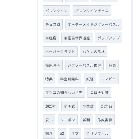
バレンタイン
バレンタインチョコ
チョコ風
オーダーメイドジグソーパズル
軍艦島
軍艦島世界遺産
ポップアップ
ペーパークラフト
ハケンの品格
篠原涼子
ジグソーパズル検定
会員
特典
年会費無料
妖怪
アマビエ
マツコの知らない世界
コロナ対策
2023年
卒園式
卒業式
記念品
安い
クーポン
学割
作成実績
記念
A3
注文
クリヤフィル