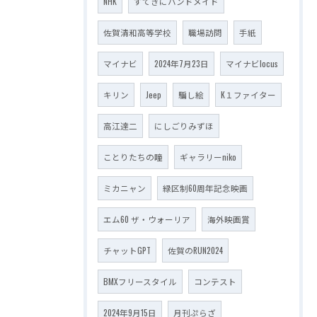
NHK
すてきにハンドメイド
佐賀清和高等学校
職場訪問
手紙
マイナビ
2024年7月23日
マイナビlocus
キリン
Jeep
騙し絵
K１ファイター
高江達二
にしごりみずほ
ことりたちの瞳
ギャラリーniko
ミカニャン
緑区制60周年記念映画
エム60 ザ・ウォーリア
海外映画賞
チャットGPT
佐賀のRUN2024
BMXフリースタイル
コンテスト
2024年9月15日
月刊ぷらざ