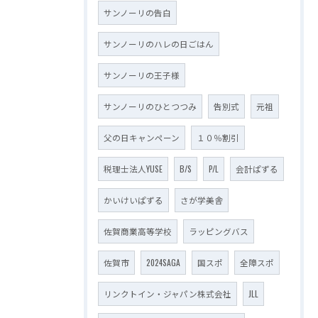
サンノーリの告白
サンノーリのハレの日ごはん
サンノーリの王子様
サンノーリのひとつつみ
告別式
元祖
父の日キャンペーン
１０％割引
税理士法人YUSE
B/S
P/L
会計ぱずる
かいけいぱずる
さが学美舎
佐賀商業高等学校
ラッピングバス
佐賀市
2024SAGA
国スポ
全障スポ
リンクトイン・ジャパン株式会社
JLL