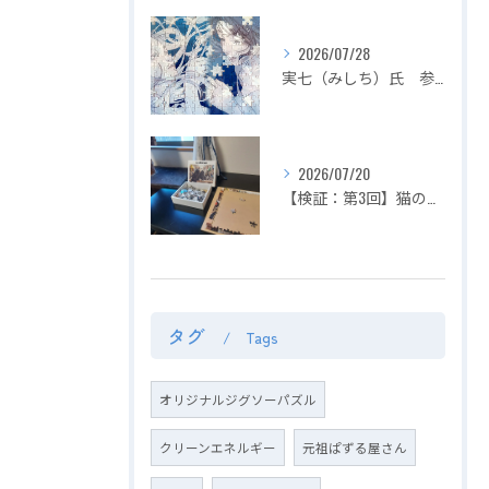
2026/07/28
実七（みしち）氏 参加展示会の紹介【２０２６年８月１日～ ZEROTEN 2026 -Aichi】
2026/07/20
【検証：第3回】猫の目の前でジグソーパズルは完成できるのか？〜2匹揃って大暴れ！パズル崩壊の危機を救った「まさかの救世主」〜
タグ
Tags
オリジナルジグソーパズル
クリーンエネルギー
元祖ぱずる屋さん