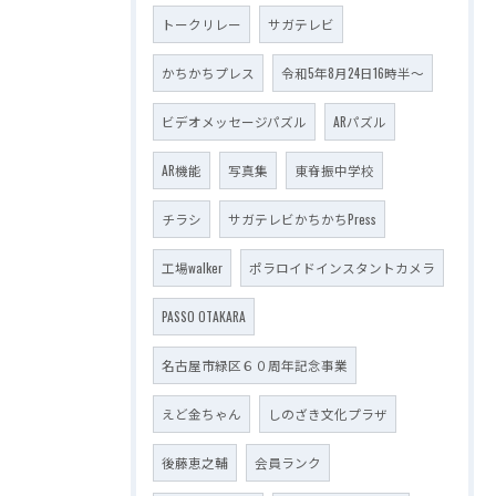
トークリレー
サガテレビ
かちかちプレス
令和5年8月24日16時半～
ビデオメッセージパズル
ARパズル
AR機能
写真集
東脊振中学校
チラシ
サガテレビかちかちPress
工場walker
ポラロイドインスタントカメラ
PASSO OTAKARA
名古屋市緑区６０周年記念事業
えど金ちゃん
しのざき文化プラザ
後藤恵之輔
会員ランク