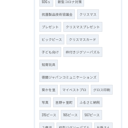
SDGｓ
新型コロナ対策
抗菌製品技術協議会
クリスマス
プレゼント
クリスマスプレゼント
ビックピース
クリスマスカード
子ども向け
枠付きジグソーパズル
知育玩具
徳間ジャパンコミュニケーションズ
葵かを里
マイベストプロ
グロス印刷
写真
吉野ヶ里町
ふるさと納税
315ピース
165ピース
567ピース
２歳児
枠型ジグソーパズル
お孫さん