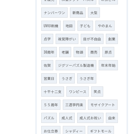
ナンバーワン
新商品
大型
UV印刷機
地図
子ども
やのまん
点字
視覚障がい
目が不自由
創業
30周年
老舗
物語
商売
原点
佐賀
ジグソーパズル製造機
年末年始
営業日
うさぎ
うさぎ年
十干十二支
ワンピース
笑点
５５周年
三遊亭円楽
モザイクアート
パズル
成人式
成人式お祝い
由来
お仕立券
シャディー
ギフトモール