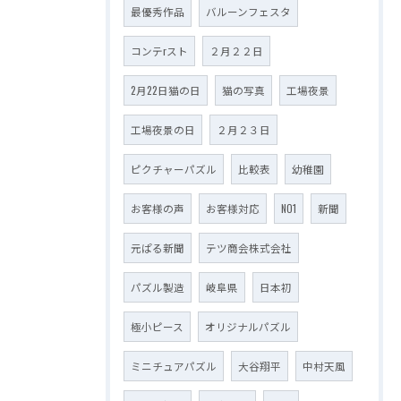
最優秀作品
バルーンフェスタ
コンテrスト
２月２２日
2月22日猫の日
猫の写真
工場夜景
工場夜景の日
２月２３日
ピクチャーパズル
比較表
幼稚園
お客様の声
お客様対応
NO1
新聞
元ぱる新聞
テツ商会株式会社
パズル製造
岐阜県
日本初
極小ピース
オリジナルパズル
ミニチュアパズル
大谷翔平
中村天風