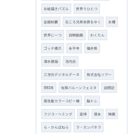
お絵描きパズル
世界でひとつ
全国制覇
石ころ兄弟奈良をゆく
水槽
世界に一つ
説明動画
わくたん
ゴッド橋爪
永平寺
福井県
清水建設
池内氏
三次元デジタルデータ
株式会社ソアー
1993年
佐賀バルーンフェスタ
訪問記
高性能カラーコピー機
脳トレ
フジコ・ヘミング
追悼
徳永
映画
ら・かんぱねら
ラ・カンパネラ