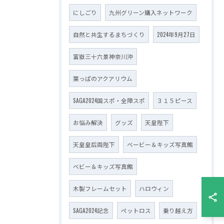
にしごり
九州グリーン購入ネットワーク
自然と共生するまちづくり
2024年9月27日
富嶽三十六景神奈川沖
葉っぱのアクアリウム
SAGA2024国スポ・全障スポ
３１５ピース
お悩み解決
グッズ
天皇陛下
天皇皇后両陛下
ベービー＆キッズ写真館
ベビー＆キッズ写真館
木製フレームセット
ハロウィン
SAGA2024記念
ペットロス
乗り越え方