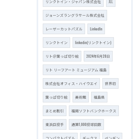
リンクトイン・ジャパン株式会社
JLL
ジョーンズラングラサール株式会社
レーザーカットパズル
LinkedIn
リンクトイン
linkedin(リンクトイン)
リト＠葉っぱ切り絵
2024年6月28日
リト リーフアート ミュージアム 福島
株式会社オフィス・ハイウエイ
世界初
葉っぱ切り絵
美術館
福島県
まとめ割引
福岡ソフトバンクホークス
東浜巨投手
通算1,000投球回数
コンパクトパズル
ギークス
ペンギン