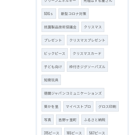
クリーンエネルギー
元祖ぱずる屋さん
SDGｓ
新型コロナ対策
抗菌製品技術協議会
クリスマス
プレゼント
クリスマスプレゼント
ビックピース
クリスマスカード
子ども向け
枠付きジグソーパズル
知育玩具
徳間ジャパンコミュニケーションズ
葵かを里
マイベストプロ
グロス印刷
写真
吉野ヶ里町
ふるさと納税
315ピース
165ピース
567ピース