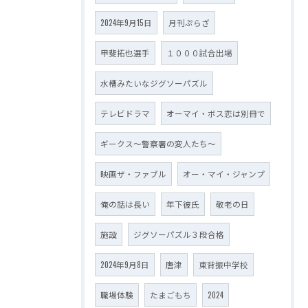
2024年9月15日
月刊ぷらざ
甲斐拓也選手
１０００試合出場
水槽みたいなジグソーパズル
テレビドラマ
オーマイ・ボス恋は別冊で
ギークス～警察署の変人たち～
映画ザ・ファブル
オー・マイ・ジャンプ
俺の話は長い
年下彼氏
敬老の日
施設
ジグソーパズル３段合格
2024年9月8日
唐津
東背振中学校
職場体験
たまごもち
2024