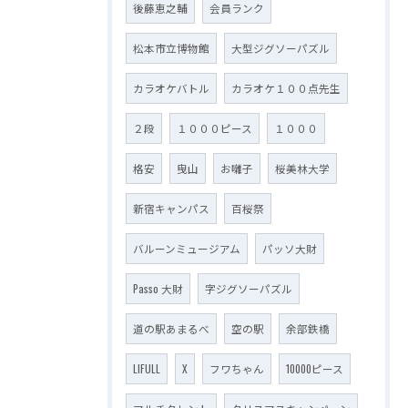
後藤恵之輔
会員ランク
松本市立博物館
大型ジグソーパズル
カラオケバトル
カラオケ１００点先生
２段
１０００ピース
１０００
格安
曳山
お囃子
桜美林大学
新宿キャンパス
百桜祭
バルーンミュージアム
パッソ大財
Passo 大財
字ジグソーパズル
道の駅あまるべ
空の駅
余部鉄橋
LIFULL
X
フワちゃん
10000ピース