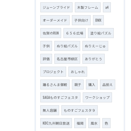
ジューンブライド
木製フレーム
a4
オーダーメイド
子供向け
BMX
佐賀のRUN
６５６広場
塗り絵パズル
子供
ぬり絵パズル
ぬりえーじゅ
評価
名古屋市緑区
ありがとう
プロジェクト
おしゃれ
踊るさんま御殿
親子
購入
品揃え
SAGAものすごフェスタ
ワークショップ
無人店舗
ものすごフェスタ９
KBC九州朝日放送
福岡
風水
色