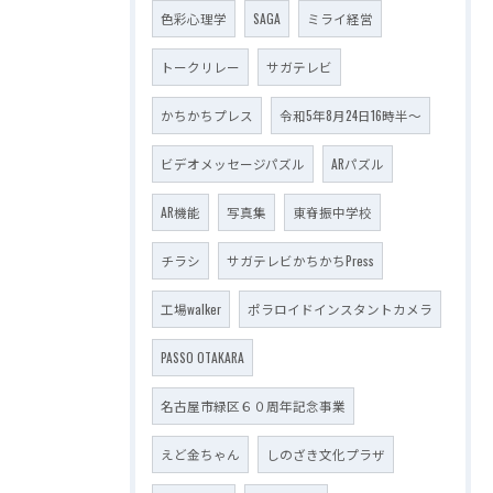
色彩心理学
SAGA
ミライ経営
トークリレー
サガテレビ
かちかちプレス
令和5年8月24日16時半～
ビデオメッセージパズル
ARパズル
AR機能
写真集
東脊振中学校
チラシ
サガテレビかちかちPress
工場walker
ポラロイドインスタントカメラ
PASSO OTAKARA
名古屋市緑区６０周年記念事業
えど金ちゃん
しのざき文化プラザ