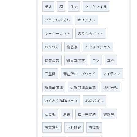
記念
A3
注文
クリヤフィル
アクリルパズル
オリジナル
レーザーカット
のりへらセット
のりづけ
龍谷祭
インスタグラム
協賛企業
組み立て方
コツ
立春
三重県
御在所ロープウェイ
アイディア
新商品開発
研究開発型企業
販売会社
わくわくSAGAフェス
心のパズル
こども
道徳
松下幸之助
饅頭屋
商売冥利
中村隆俊
商道塾