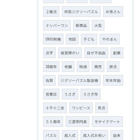
２歳児
枠型ジグソーパズル
お孫さん
ナンバーワン
新商品
大型
UV印刷機
地図
子ども
やのまん
点字
視覚障がい
目が不自由
創業
30周年
老舗
物語
商売
原点
佐賀
ジグソーパズル製造機
年末年始
営業日
うさぎ
うさぎ年
十干十二支
ワンピース
笑点
５５周年
三遊亭円楽
モザイクアート
パズル
成人式
成人式お祝い
由来