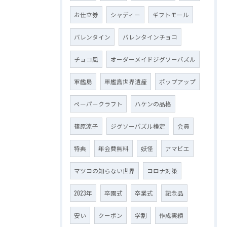
お仕立券
シャディー
ギフトモール
バレンタイン
バレンタインチョコ
チョコ風
オーダーメイドジグソーパズル
軍艦島
軍艦島世界遺産
ポップアップ
ペーパークラフト
ハケンの品格
篠原涼子
ジグソーパズル検定
会員
特典
年会費無料
妖怪
アマビエ
マツコの知らない世界
コロナ対策
2023年
卒園式
卒業式
記念品
安い
クーポン
学割
作成実績