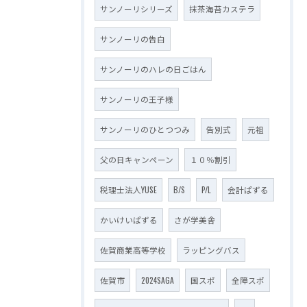
サンノーリシリーズ
抹茶海苔カステラ
サンノーリの告白
サンノーリのハレの日ごはん
サンノーリの王子様
サンノーリのひとつつみ
告別式
元祖
父の日キャンペーン
１０％割引
税理士法人YUSE
B/S
P/L
会計ぱずる
かいけいぱずる
さが学美舎
佐賀商業高等学校
ラッピングバス
佐賀市
2024SAGA
国スポ
全障スポ