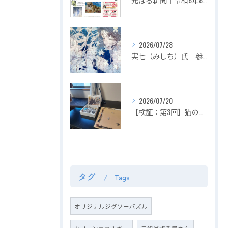
2026/07/28
実七（みしち）氏 参加展示会の紹介【２０２６年８月１日～ ZEROTEN 2026 -Aichi】
2026/07/20
【検証：第3回】猫の目の前でジグソーパズルは完成できるのか？〜2匹揃って大暴れ！パズル崩壊の危機を救った「まさかの救世主」〜
タグ
Tags
オリジナルジグソーパズル