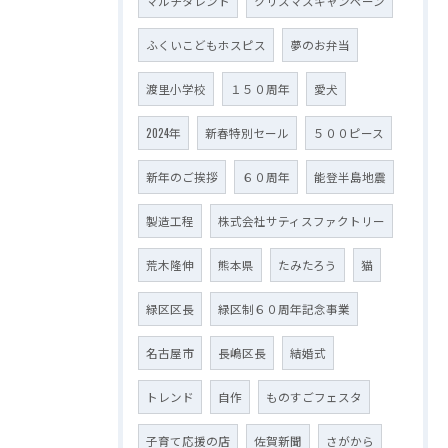
マルチタレント
クリスマスキャンペーン
ふくいこどもホスピス
夢のお弁当
渡里小学校
１５０周年
愛犬
2024年
新春特別セール
５００ピース
新年のご挨拶
６０周年
能登半島地震
製造工程
株式会社サティスファクトリー
荒木隆伸
熊本県
たみたろう
猫
緑区区長
緑区制６０周年記念事業
名古屋市
長嶋区長
結婚式
トレンド
自作
ものすごフェスタ
子育て応援の店
佐賀新聞
さがから