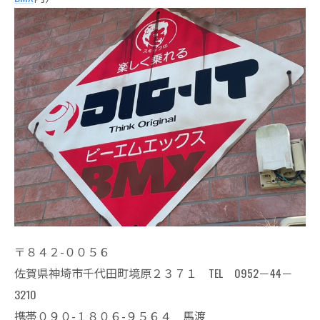
〒８４２-００５６
佐賀県神埼市千代田町境原２３７１ TEL 0952－44－
3210
携帯０９０-１８０６-９５６４ 馬渡