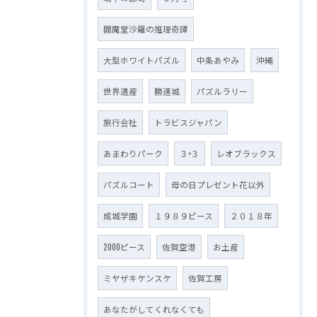
閻魔堂沙羅の推理奇譚
大型ホワイトパズル
中条あやみ
沖縄
世界遺産
勝連城
パズルラリー
旅行会社
トラビスジャパン
あまわりパーク
３×３
レオブラックス
パズルコート
母の日プレゼント花以外
成城学園
１９８９ピース
２０１８年
2000ピース
佐賀空港
お土産
ミヤザキケンスケ
佐賀工房
あなたがしてくれなくても