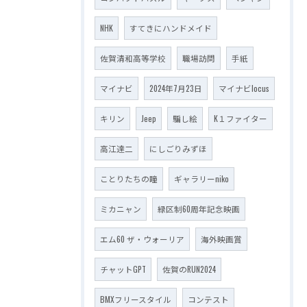
NHK
すてきにハンドメイド
佐賀清和高等学校
職場訪問
手紙
マイナビ
2024年7月23日
マイナビlocus
キリン
Jeep
騙し絵
K１ファイター
高江達二
にしごりみずほ
ことりたちの瞳
ギャラリーniko
ミカニャン
緑区制60周年記念映画
エム60 ザ・ウォーリア
海外映画賞
チャットGPT
佐賀のRUN2024
BMXフリースタイル
コンテスト