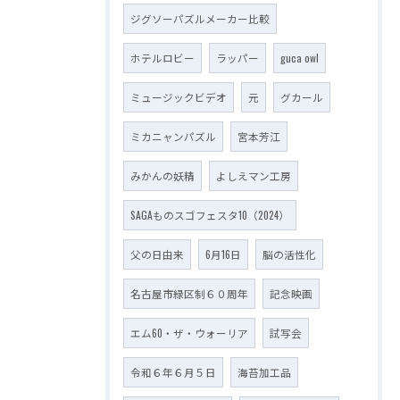
ジグソーパズルメーカー比較
ホテルロビー
ラッパー
guca owl
ミュージックビデオ
元
グカール
ミカニャンパズル
宮本芳江
みかんの妖精
よしえマン工房
SAGAものスゴフェスタ10（2024）
父の日由来
6月16日
脳の活性化
名古屋市緑区制６０周年
記念映画
エム60・ザ・ウォーリア
試写会
令和６年６月５日
海苔加工品