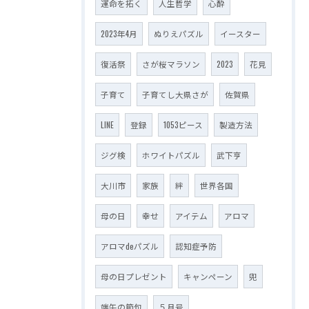
運命を拓く
人生哲学
心酔
2023年4月
ぬりえパズル
イースター
復活祭
さが桜マラソン
2023
花見
子育て
子育てし大県さが
佐賀県
LINE
登録
1053ピース
製造方法
ジグ検
ホワイトパズル
武下亨
大川市
家族
絆
世界各国
母の日
幸せ
アイテム
アロマ
アロマdeパズル
認知症予防
母の日プレゼント
キャンペーン
兜
端午の節句
５月号