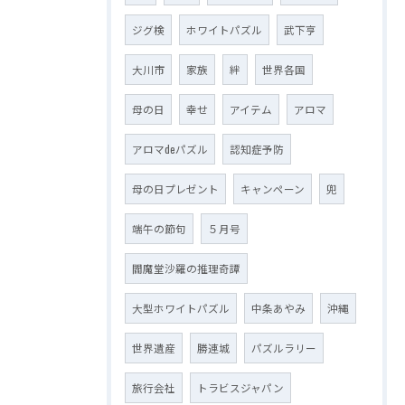
ジグ検
ホワイトパズル
武下亨
大川市
家族
絆
世界各国
母の日
幸せ
アイテム
アロマ
アロマdeパズル
認知症予防
母の日プレゼント
キャンペーン
兜
端午の節句
５月号
閻魔堂沙羅の推理奇譚
大型ホワイトパズル
中条あやみ
沖縄
世界遺産
勝連城
パズルラリー
旅行会社
トラビスジャパン