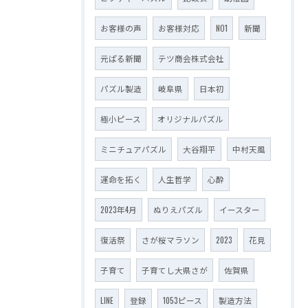
お客様の声
お客様対応
NO1
新聞
元ぱる新聞
テツ商会株式会社
パズル製造
岐阜県
日本初
極小ピース
オリジナルパズル
ミニチュアパズル
大谷翔平
中村天風
運命を拓く
人生哲学
心酔
2023年4月
ぬりえパズル
イースター
復活祭
さが桜マラソン
2023
花見
子育て
子育てし大県さが
佐賀県
LINE
登録
1053ピース
製造方法