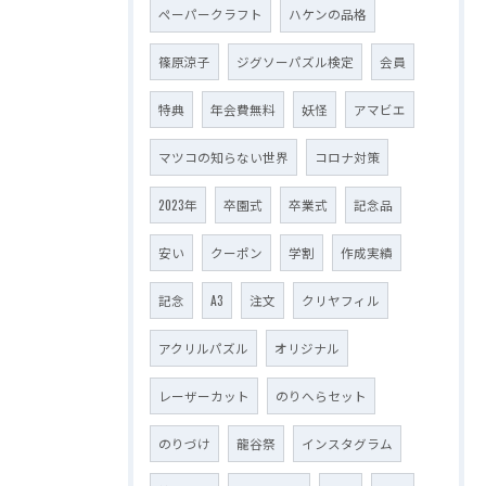
ペーパークラフト
ハケンの品格
篠原涼子
ジグソーパズル検定
会員
特典
年会費無料
妖怪
アマビエ
マツコの知らない世界
コロナ対策
2023年
卒園式
卒業式
記念品
安い
クーポン
学割
作成実績
記念
A3
注文
クリヤフィル
アクリルパズル
オリジナル
レーザーカット
のりへらセット
のりづけ
龍谷祭
インスタグラム