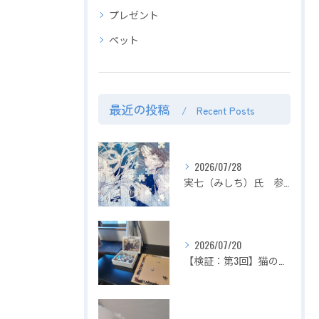
プレゼント
ペット
最近の投稿
Recent Posts
2026/07/28
実七（みしち）氏 参加展示会の紹介【２０２６年８月１日～ ZEROTEN 2026 -Aichi】
2026/07/20
【検証：第3回】猫の目の前でジグソーパズルは完成できるのか？〜2匹揃って大暴れ！パズル崩壊の危機を救った「まさかの救世主」〜