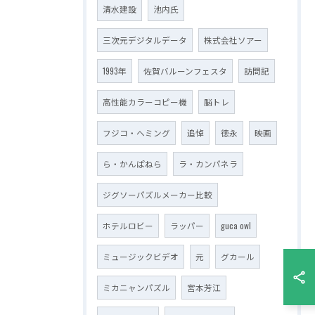
清水建設
池内氏
三次元デジタルデータ
株式会社ソアー
1993年
佐賀バルーンフェスタ
訪問記
高性能カラーコピー機
脳トレ
フジコ・ヘミング
追悼
徳永
映画
ら・かんぱねら
ラ・カンパネラ
ジグソーパズルメーカー比較
ホテルロビー
ラッパー
guca owl
ミュージックビデオ
元
グカール
ミカニャンパズル
宮本芳江