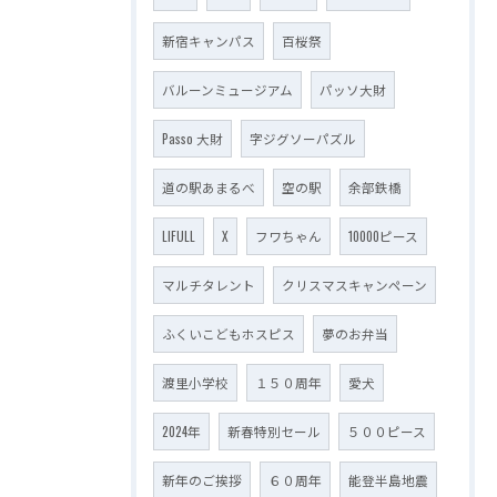
新宿キャンパス
百桜祭
バルーンミュージアム
パッソ大財
Passo 大財
字ジグソーパズル
道の駅あまるべ
空の駅
余部鉄橋
LIFULL
X
フワちゃん
10000ピース
マルチタレント
クリスマスキャンペーン
ふくいこどもホスピス
夢のお弁当
渡里小学校
１５０周年
愛犬
2024年
新春特別セール
５００ピース
新年のご挨拶
６０周年
能登半島地震