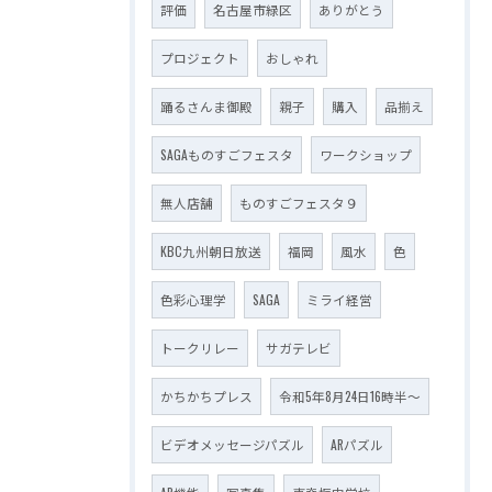
評価
名古屋市緑区
ありがとう
プロジェクト
おしゃれ
踊るさんま御殿
親子
購入
品揃え
SAGAものすごフェスタ
ワークショップ
無人店舗
ものすごフェスタ９
KBC九州朝日放送
福岡
風水
色
色彩心理学
SAGA
ミライ経営
トークリレー
サガテレビ
かちかちプレス
令和5年8月24日16時半～
ビデオメッセージパズル
ARパズル