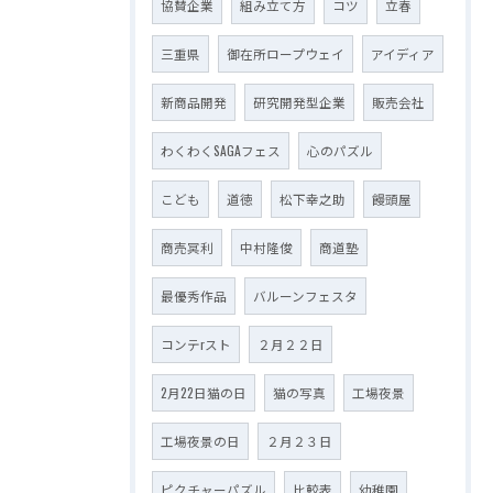
協賛企業
組み立て方
コツ
立春
三重県
御在所ロープウェイ
アイディア
新商品開発
研究開発型企業
販売会社
わくわくSAGAフェス
心のパズル
こども
道徳
松下幸之助
饅頭屋
商売冥利
中村隆俊
商道塾
最優秀作品
バルーンフェスタ
コンテrスト
２月２２日
2月22日猫の日
猫の写真
工場夜景
工場夜景の日
２月２３日
ピクチャーパズル
比較表
幼稚園