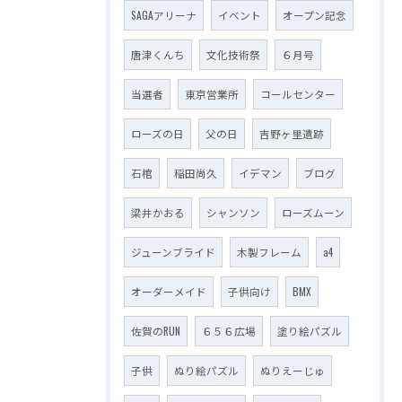
SAGAアリーナ
イベント
オープン記念
唐津くんち
文化技術祭
６月号
当選者
東京営業所
コールセンター
ローズの日
父の日
吉野ヶ里遺跡
石棺
稲田尚久
イデマン
ブログ
梁井かおる
シャンソン
ローズムーン
ジューンブライド
木製フレーム
a4
オーダーメイド
子供向け
BMX
佐賀のRUN
６５６広場
塗り絵パズル
子供
ぬり絵パズル
ぬりえーじゅ