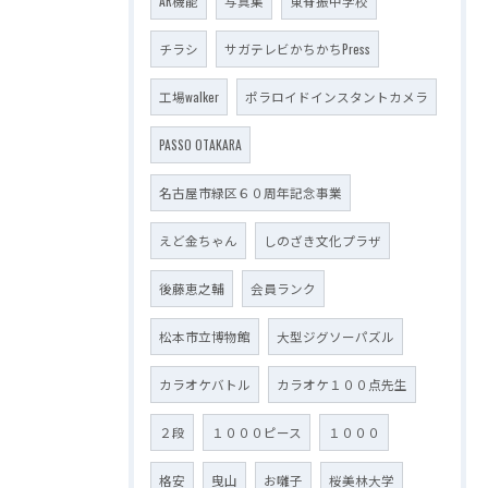
AR機能
写真集
東脊振中学校
チラシ
サガテレビかちかちPress
工場walker
ポラロイドインスタントカメラ
PASSO OTAKARA
名古屋市緑区６０周年記念事業
えど金ちゃん
しのざき文化プラザ
後藤恵之輔
会員ランク
松本市立博物館
大型ジグソーパズル
カラオケバトル
カラオケ１００点先生
２段
１０００ピース
１０００
格安
曳山
お囃子
桜美林大学