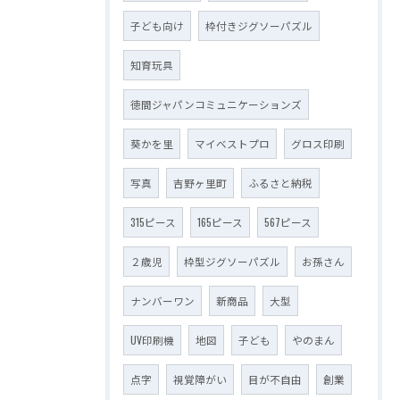
子ども向け
枠付きジグソーパズル
知育玩具
徳間ジャパンコミュニケーションズ
葵かを里
マイベストプロ
グロス印刷
写真
吉野ヶ里町
ふるさと納税
315ピース
165ピース
567ピース
２歳児
枠型ジグソーパズル
お孫さん
ナンバーワン
新商品
大型
UV印刷機
地図
子ども
やのまん
点字
視覚障がい
目が不自由
創業