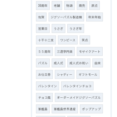
30周年
老舗
物語
商売
原点
佐賀
ジグソーパズル製造機
年末年始
営業日
うさぎ
うさぎ年
十干十二支
ワンピース
笑点
５５周年
三遊亭円楽
モザイクアート
パズル
成人式
成人式お祝い
由来
お仕立券
シャディー
ギフトモール
バレンタイン
バレンタインチョコ
チョコ風
オーダーメイドジグソーパズル
軍艦島
軍艦島世界遺産
ポップアップ