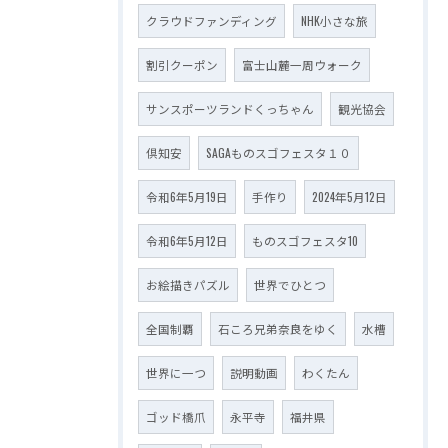
クラウドファンディング
NHK小さな旅
割引クーポン
富士山麓一周ウォーク
サンスポーツランドくっちゃん
観光協会
倶知安
SAGAものスゴフェスタ１０
令和6年5月19日
手作り
2024年5月12日
令和6年5月12日
ものスゴフェスタ10
お絵描きパズル
世界でひとつ
全国制覇
石ころ兄弟奈良をゆく
水槽
世界に一つ
説明動画
わくたん
ゴッド橋爪
永平寺
福井県