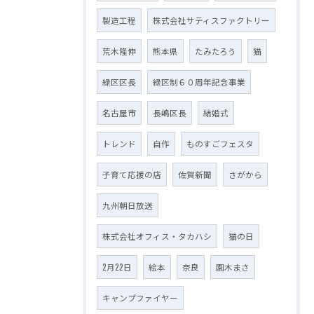
製造工程
株式会社サティスファクトリー
荒木隆伸
熊本県
たみたろう
猫
緑区区長
緑区制６０周年記念事業
名古屋市
長嶋区長
結婚式
トレンド
自作
ものすごフェスタ
子育て応援の店
佐賀新聞
さがから
九州朝日放送
株式会社オフィス・タカハシ
猫の日
2月22日
絵本
奈良
園木まさ
キャンプファイヤー