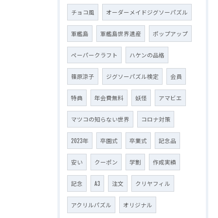
チョコ風
オーダーメイドジグソーパズル
軍艦島
軍艦島世界遺産
ポップアップ
ペーパークラフト
ハケンの品格
篠原涼子
ジグソーパズル検定
会員
特典
年会費無料
妖怪
アマビエ
マツコの知らない世界
コロナ対策
2023年
卒園式
卒業式
記念品
安い
クーポン
学割
作成実績
記念
A3
注文
クリヤフィル
アクリルパズル
オリジナル