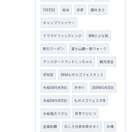
2月22日
絵本
奈良
園木まさ
キャンプファイヤー
クラウドファンディング
NHK小さな旅
割引クーポン
富士山麓一周ウォーク
サンスポーツランドくっちゃん
観光協会
倶知安
SAGAものスゴフェスタ１０
令和6年5月19日
手作り
2024年5月12日
令和6年5月12日
ものスゴフェスタ10
お絵描きパズル
世界でひとつ
全国制覇
石ころ兄弟奈良をゆく
水槽