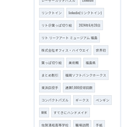
レーザーカットパズル
LinkedIn
リンクトイン
linkedin(リンクトイン)
リト＠葉っぱ切り絵
2024年6月28日
リト リーフアート ミュージアム 福島
株式会社オフィス・ハイウエイ
世界初
葉っぱ切り絵
美術館
福島県
まとめ割引
福岡ソフトバンクホークス
東浜巨投手
通算1,000投球回数
コンパクトパズル
ギークス
ペンギン
NHK
すてきにハンドメイド
佐賀清和高等学校
職場訪問
手紙