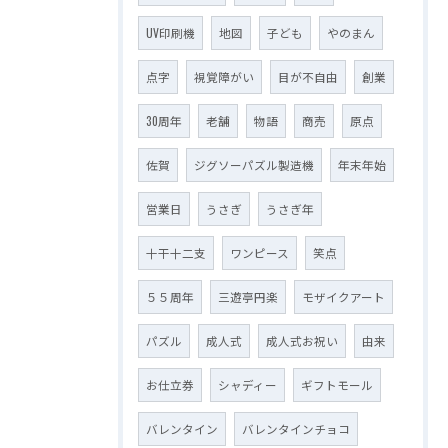
UV印刷機
地図
子ども
やのまん
点字
視覚障がい
目が不自由
創業
30周年
老舗
物語
商売
原点
佐賀
ジグソーパズル製造機
年末年始
営業日
うさぎ
うさぎ年
十干十二支
ワンピース
笑点
５５周年
三遊亭円楽
モザイクアート
パズル
成人式
成人式お祝い
由来
お仕立券
シャディー
ギフトモール
バレンタイン
バレンタインチョコ