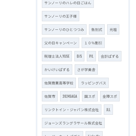
サンノーリのハレの日ごはん
サンノーリの王子様
サンノーリのひとつつみ
告別式
元祖
父の日キャンペーン
１０％割引
税理士法人YUSE
B/S
P/L
会計ぱずる
かいけいぱずる
さが学美舎
佐賀商業高等学校
ラッピングバス
佐賀市
2024SAGA
国スポ
全障スポ
リンクトイン・ジャパン株式会社
JLL
ジョーンズラングラサール株式会社