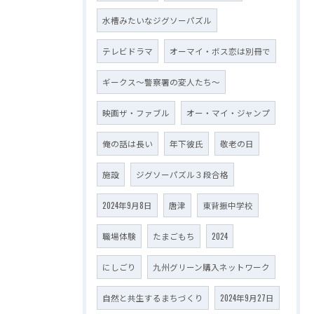
水槽みたいなジグソーパズル
テレビドラマ
オーマイ・ボス恋は別冊で
ギークス～警察署の変人たち～
映画ザ・ファブル
オー・マイ・ジャンプ
俺の話は長い
年下彼氏
敬老の日
施設
ジグソーパズル３段合格
2024年9月8日
唐津
東背振中学校
職場体験
たまごもち
2024
にしごり
九州グリーン購入ネットワーク
自然と共生するまちづくり
2024年9月27日