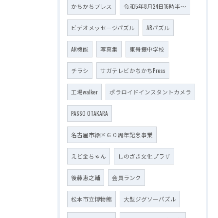
かちかちプレス
令和5年8月24日16時半～
ビデオメッセージパズル
ARパズル
AR機能
写真集
東脊振中学校
チラシ
サガテレビかちかちPress
工場walker
ポラロイドインスタントカメラ
PASSO OTAKARA
名古屋市緑区６０周年記念事業
えど金ちゃん
しのざき文化プラザ
後藤恵之輔
会員ランク
松本市立博物館
大型ジグソーパズル