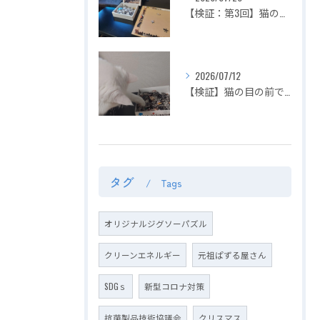
【検証：第3回】猫の目の前でジグソーパズルは完成できるのか？〜2匹揃って大暴れ！パズル崩壊の危機を救った「まさかの救世主」〜
2026/07/12
【検証】猫の目の前でジグソーパズルは完成できるのか？〜容赦ない白猫マロの介入！ピースの仕分けから外枠完成までを死守せよ〜【第2回】
タグ
Tags
オリジナルジグソーパズル
クリーンエネルギー
元祖ぱずる屋さん
SDGｓ
新型コロナ対策
抗菌製品技術協議会
クリスマス