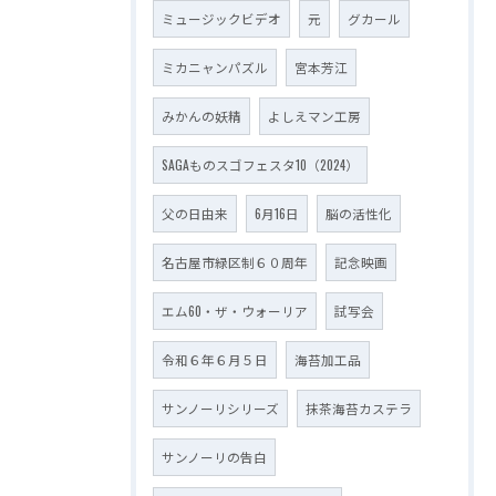
ミュージックビデオ
元
グカール
ミカニャンパズル
宮本芳江
みかんの妖精
よしえマン工房
SAGAものスゴフェスタ10（2024）
父の日由来
6月16日
脳の活性化
名古屋市緑区制６０周年
記念映画
エム60・ザ・ウォーリア
試写会
令和６年６月５日
海苔加工品
サンノーリシリーズ
抹茶海苔カステラ
サンノーリの告白