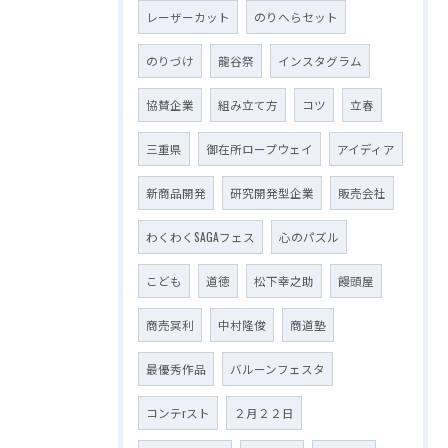
レーザーカット
のりへらセット
のりづけ
龍谷祭
インスタグラム
協賛企業
組み立て方
コツ
立春
三重県
御在所ロープウェイ
アイディア
新商品開発
研究開発型企業
販売会社
わくわくSAGAフェス
心のパズル
こども
道徳
松下幸之助
饅頭屋
商売冥利
中村隆俊
商道塾
最優秀作品
バルーンフェスタ
コンテrスト
２月２２日