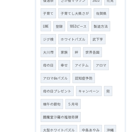
復活祭
さが桜マラソン
2023
花見
子育て
子育てし大県さが
佐賀県
LINE
登録
1053ピース
製造方法
ジグ検
ホワイトパズル
武下亨
大川市
家族
絆
世界各国
母の日
幸せ
アイテム
アロマ
アロマdeパズル
認知症予防
母の日プレゼント
キャンペーン
兜
端午の節句
５月号
閻魔堂沙羅の推理奇譚
大型ホワイトパズル
中条あやみ
沖縄