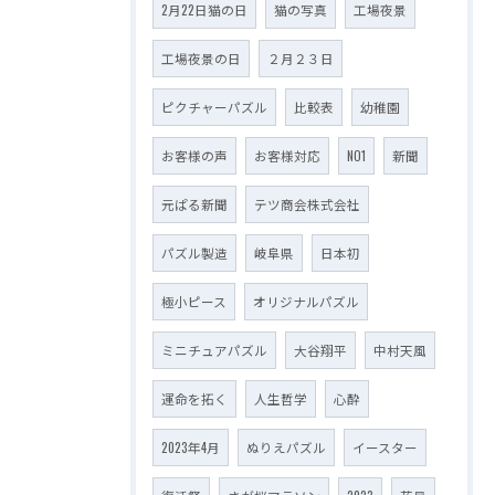
2月22日猫の日
猫の写真
工場夜景
工場夜景の日
２月２３日
ピクチャーパズル
比較表
幼稚園
お客様の声
お客様対応
NO1
新聞
元ぱる新聞
テツ商会株式会社
パズル製造
岐阜県
日本初
極小ピース
オリジナルパズル
ミニチュアパズル
大谷翔平
中村天風
運命を拓く
人生哲学
心酔
2023年4月
ぬりえパズル
イースター