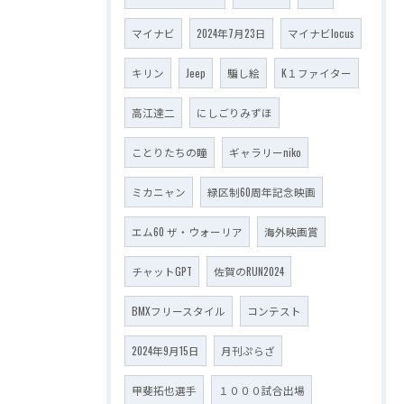
マイナビ
2024年7月23日
マイナビlocus
キリン
Jeep
騙し絵
K１ファイター
高江達二
にしごりみずほ
ことりたちの瞳
ギャラリーniko
ミカニャン
緑区制60周年記念映画
エム60 ザ・ウォーリア
海外映画賞
チャットGPT
佐賀のRUN2024
BMXフリースタイル
コンテスト
2024年9月15日
月刊ぷらざ
甲斐拓也選手
１０００試合出場