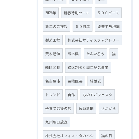
2024年
新春特別セール
５００ピース
新年のご挨拶
６０周年
能登半島地震
製造工程
株式会社サティスファクトリー
荒木隆伸
熊本県
たみたろう
猫
緑区区長
緑区制６０周年記念事業
名古屋市
長嶋区長
結婚式
トレンド
自作
ものすごフェスタ
子育て応援の店
佐賀新聞
さがから
九州朝日放送
株式会社オフィス・タカハシ
猫の日