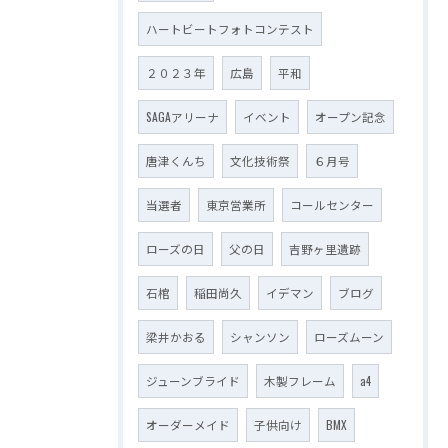
ハートビートフォトコンテスト
２０２３年
広島
平和
SAGAアリーナ
イベント
オープン記念
唐津くんち
文化技術祭
６月号
当選者
東京営業所
コールセンター
ローズの日
父の日
吉野ヶ里遺跡
石棺
稲田尚久
イデマン
ブログ
梁井かおる
シャンソン
ローズムーン
ジューンブライド
木製フレーム
a4
オーダーメイド
子供向け
BMX