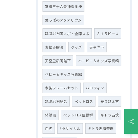
富嶽三十六景神奈川沖
葉っぱのアクアリウム
SAGA2024国スポ・全障スポ
３１５ピース
お悩み解決
グッズ
天皇陛下
天皇皇后両陛下
ベービー＆キッズ写真館
ベビー＆キッズ写真館
木製フレームセット
ハロウィン
SAGA2024記念
ペットロス
乗り越え方
体験談
ペットロス症候群
キトラ古墳
白虎
NHKサイカル
キトラ古墳壁画