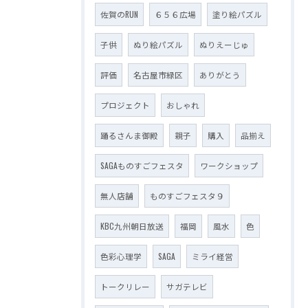
佐賀のRUN
６５６広場
塗り絵パズル
子供
ぬり絵パズル
ぬりえーじゅ
評価
名古屋市緑区
ありがとう
プロジェクト
おしゃれ
踊るさんま御殿
親子
購入
品揃え
SAGAものすごフェスタ
ワークショップ
無人店舗
ものすごフェスタ９
KBC九州朝日放送
福岡
風水
色
色彩心理学
SAGA
ミライ経営
トークリレー
サガテレビ