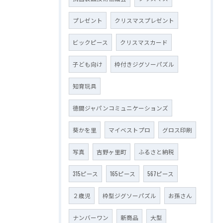
プレゼント
クリスマスプレゼント
ビックピース
クリスマスカード
子ども向け
枠付きジグソーパズル
知育玩具
徳間ジャパンコミュニケーションズ
葵かを里
マイベストプロ
グロス印刷
写真
吉野ヶ里町
ふるさと納税
315ピース
165ピース
567ピース
２歳児
枠型ジグソーパズル
お孫さん
ナンバーワン
新商品
大型