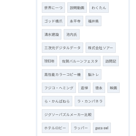
世界に一つ
説明動画
わくたん
ゴッド橋爪
永平寺
福井県
清水建設
池内氏
三次元デジタルデータ
株式会社ソアー
1993年
佐賀バルーンフェスタ
訪問記
高性能カラーコピー機
脳トレ
フジコ・ヘミング
追悼
徳永
映画
ら・かんぱねら
ラ・カンパネラ
ジグソーパズルメーカー比較
ホテルロビー
ラッパー
guca owl