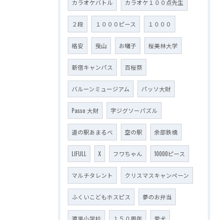
カラオケバトル
カラオケ１００点先生
２段
１０００ピース
１０００
格安
曳山
お囃子
桜美林大学
新宿キャンパス
百桜祭
バルーンミュージアム
パッソ大財
Passo 大財
字ジグソーパズル
道の駅あまるべ
空の駅
余部鉄橋
LIFULL
X
フワちゃん
10000ピース
マルチタレント
クリスマスキャンペーン
ふくいこどもホスピス
夢のお弁当
渡里小学校
１５０周年
愛犬