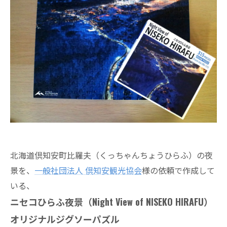
北海道倶知安町比羅夫（くっちゃんちょうひらふ）の夜
景を、
一般社団法人 倶知安観光協会
様の依頼で作成して
いる、
ニセコひらふ夜景（Night View of NISEKO HIRAFU）
オリジナルジグソーパズル