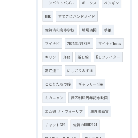
コンパクトパズル
ギークス
ペンギン
NHK
すてきにハンドメイド
佐賀清和高等学校
職場訪問
手紙
マイナビ
2024年7月23日
マイナビlocus
キリン
Jeep
騙し絵
K１ファイター
高江達二
にしごりみずほ
ことりたちの瞳
ギャラリーniko
ミカニャン
緑区制60周年記念映画
エム60 ザ・ウォーリア
海外映画賞
チャットGPT
佐賀のRUN2024