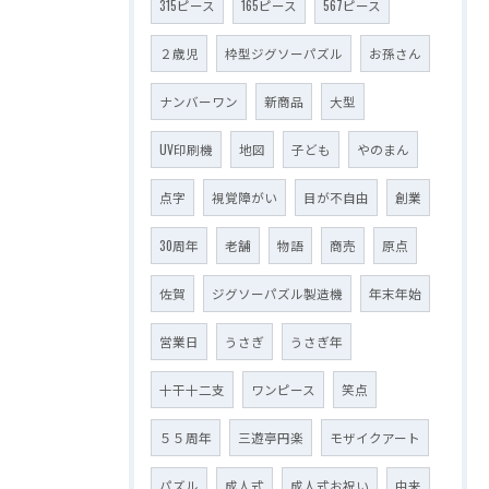
315ピース
165ピース
567ピース
２歳児
枠型ジグソーパズル
お孫さん
ナンバーワン
新商品
大型
UV印刷機
地図
子ども
やのまん
点字
視覚障がい
目が不自由
創業
30周年
老舗
物語
商売
原点
佐賀
ジグソーパズル製造機
年末年始
営業日
うさぎ
うさぎ年
十干十二支
ワンピース
笑点
５５周年
三遊亭円楽
モザイクアート
パズル
成人式
成人式お祝い
由来