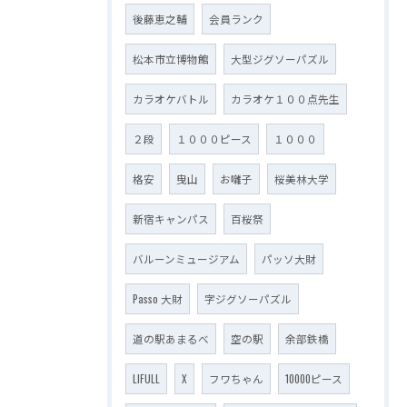
後藤恵之輔
会員ランク
松本市立博物館
大型ジグソーパズル
カラオケバトル
カラオケ１００点先生
２段
１０００ピース
１０００
格安
曳山
お囃子
桜美林大学
新宿キャンパス
百桜祭
バルーンミュージアム
パッソ大財
Passo 大財
字ジグソーパズル
道の駅あまるべ
空の駅
余部鉄橋
LIFULL
X
フワちゃん
10000ピース