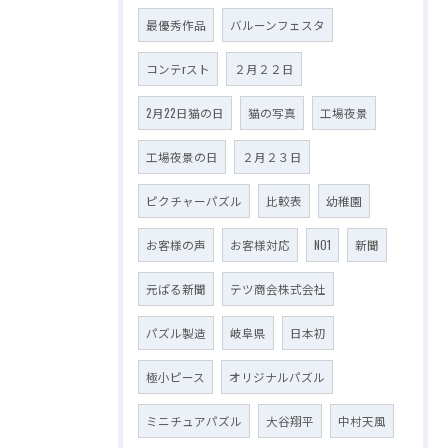
最優秀作品
バルーンフェスタ
コンテrスト
２月２２日
2月22日猫の日
猫の写真
工場夜景
工場夜景の日
２月２３日
ピクチャーパズル
比較表
幼稚園
お客様の声
お客様対応
NO1
新聞
元ぱる新聞
テツ商会株式会社
パズル製造
岐阜県
日本初
極小ピース
オリジナルパズル
ミニチュアパズル
大谷翔平
中村天風