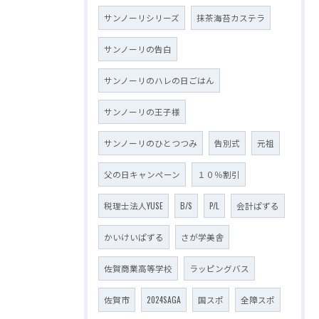
サンノーリシリーズ
抹茶海苔カステラ
サンノーリの告白
サンノーリのハレの日ごはん
サンノーリの王子様
サンノーリのひとつつみ
告別式
元祖
父の日キャンペーン
１０％割引
税理士法人YUSE
B/S
P/L
会計ぱずる
かいけいぱずる
さが学美舎
佐賀商業高等学校
ラッピングバス
佐賀市
2024SAGA
国スポ
全障スポ