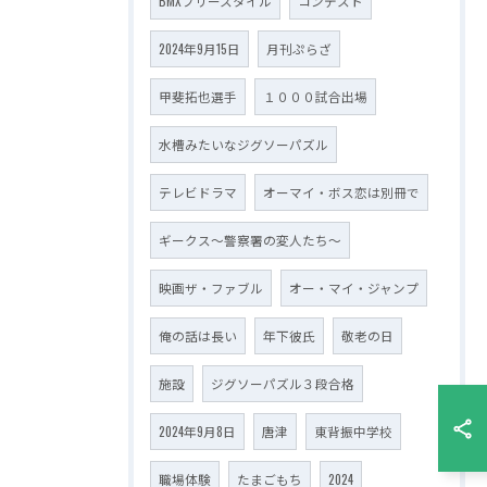
BMXフリースタイル
コンテスト
2024年9月15日
月刊ぷらざ
甲斐拓也選手
１０００試合出場
水槽みたいなジグソーパズル
テレビドラマ
オーマイ・ボス恋は別冊で
ギークス～警察署の変人たち～
映画ザ・ファブル
オー・マイ・ジャンプ
俺の話は長い
年下彼氏
敬老の日
施設
ジグソーパズル３段合格
2024年9月8日
唐津
東背振中学校
職場体験
たまごもち
2024