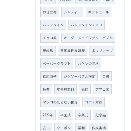
お仕立券
シャディー
ギフトモール
バレンタイン
バレンタインチョコ
チョコ風
オーダーメイドジグソーパズル
軍艦島
軍艦島世界遺産
ポップアップ
ペーパークラフト
ハケンの品格
篠原涼子
ジグソーパズル検定
会員
特典
年会費無料
妖怪
アマビエ
マツコの知らない世界
コロナ対策
2023年
卒園式
卒業式
記念品
安い
クーポン
学割
作成実績