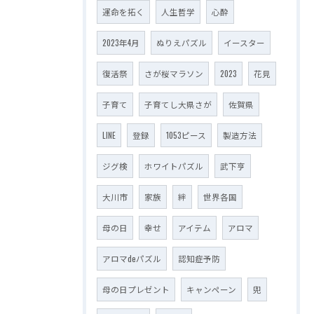
運命を拓く
人生哲学
心酔
2023年4月
ぬりえパズル
イースター
復活祭
さが桜マラソン
2023
花見
子育て
子育てし大県さが
佐賀県
LINE
登録
1053ピース
製造方法
ジグ検
ホワイトパズル
武下亨
大川市
家族
絆
世界各国
母の日
幸せ
アイテム
アロマ
アロマdeパズル
認知症予防
母の日プレゼント
キャンペーン
兜