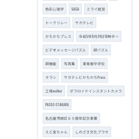
色彩心理学
SAGA
ミライ経営
トークリレー
サガテレビ
かちかちプレス
令和5年8月24日16時半～
ビデオメッセージパズル
ARパズル
AR機能
写真集
東脊振中学校
チラシ
サガテレビかちかちPress
工場walker
ポラロイドインスタントカメラ
PASSO OTAKARA
名古屋市緑区６０周年記念事業
えど金ちゃん
しのざき文化プラザ