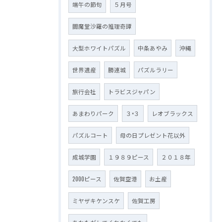
端午の節句
５月号
閻魔堂沙羅の推理奇譚
大型ホワイトパズル
中条あやみ
沖縄
世界遺産
勝連城
パズルラリー
旅行会社
トラビスジャパン
あまわりパーク
３×３
レオブラックス
パズルコート
母の日プレゼント花以外
成城学園
１９８９ピース
２０１８年
2000ピース
佐賀空港
お土産
ミヤザキケンスケ
佐賀工房