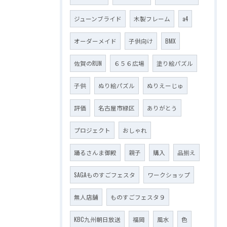
ジューンブライド
木製フレーム
a4
オーダーメイド
子供向け
BMX
佐賀のRUN
６５６広場
塗り絵パズル
子供
ぬり絵パズル
ぬりえーじゅ
評価
名古屋市緑区
ありがとう
プロジェクト
おしゃれ
踊るさんま御殿
親子
購入
品揃え
SAGAものすごフェスタ
ワークショップ
無人店舗
ものすごフェスタ９
KBC九州朝日放送
福岡
風水
色