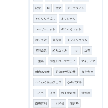
記念
A3
注文
クリヤフィル
アクリルパズル
オリジナル
レーザーカット
のりへらセット
のりづけ
龍谷祭
インスタグラム
協賛企業
組み立て方
コツ
立春
三重県
御在所ロープウェイ
アイディア
新商品開発
研究開発型企業
販売会社
わくわくSAGAフェス
心のパズル
こども
道徳
松下幸之助
饅頭屋
商売冥利
中村隆俊
商道塾