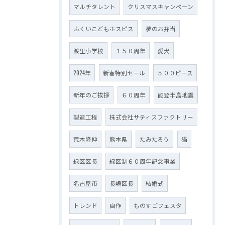
マルチタレント
クリスマスキャンペーン
ふくいこどもホスピス
夢のお弁当
渡里小学校
１５０周年
愛犬
2024年
新春特別セール
５００ピース
新年のご挨拶
６０周年
能登半島地震
製造工程
株式会社サティスファクトリー
荒木隆伸
熊本県
たみたろう
猫
緑区区長
緑区制６０周年記念事業
名古屋市
長嶋区長
結婚式
トレンド
自作
ものすごフェスタ