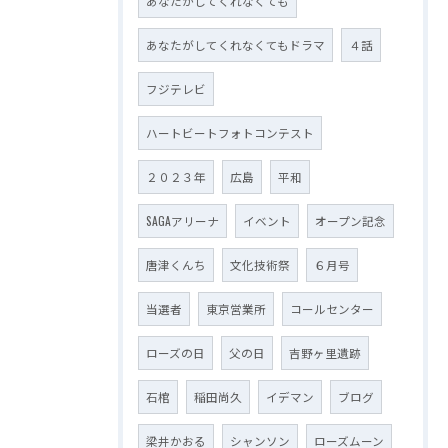
あなたがしてくれなくても
あなたがしてくれなくてもドラマ
４話
フジテレビ
ハートビートフォトコンテスト
２０２３年
広島
平和
SAGAアリーナ
イベント
オープン記念
唐津くんち
文化技術祭
６月号
当選者
東京営業所
コールセンター
ローズの日
父の日
吉野ヶ里遺跡
石棺
稲田尚久
イデマン
ブログ
梁井かおる
シャンソン
ローズムーン