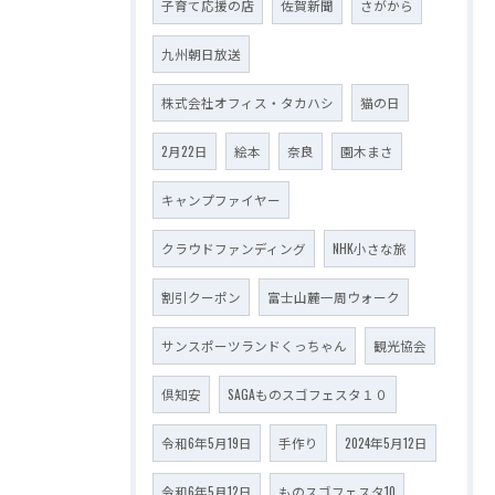
子育て応援の店
佐賀新聞
さがから
九州朝日放送
株式会社オフィス・タカハシ
猫の日
2月22日
絵本
奈良
園木まさ
キャンプファイヤー
クラウドファンディング
NHK小さな旅
割引クーポン
富士山麓一周ウォーク
サンスポーツランドくっちゃん
観光協会
倶知安
SAGAものスゴフェスタ１０
令和6年5月19日
手作り
2024年5月12日
令和6年5月12日
ものスゴフェスタ10