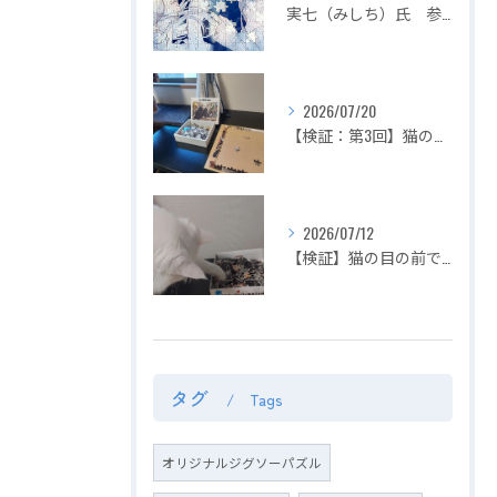
実七（みしち）氏 参加展示会の紹介【２０２６年８月１日～ ZEROTEN 2026 -Aichi】
2026/07/20
【検証：第3回】猫の目の前でジグソーパズルは完成できるのか？〜2匹揃って大暴れ！パズル崩壊の危機を救った「まさかの救世主」〜
2026/07/12
【検証】猫の目の前でジグソーパズルは完成できるのか？〜容赦ない白猫マロの介入！ピースの仕分けから外枠完成までを死守せよ〜【第2回】
タグ
Tags
オリジナルジグソーパズル