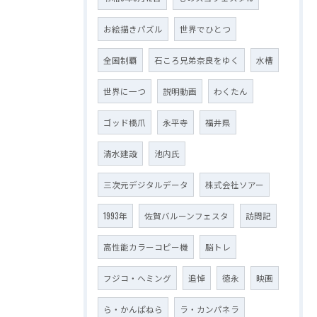
お絵描きパズル
世界でひとつ
全国制覇
石ころ兄弟奈良をゆく
水槽
世界に一つ
説明動画
わくたん
ゴッド橋爪
永平寺
福井県
清水建設
池内氏
三次元デジタルデータ
株式会社ソアー
1993年
佐賀バルーンフェスタ
訪問記
高性能カラーコピー機
脳トレ
フジコ・ヘミング
追悼
徳永
映画
ら・かんぱねら
ラ・カンパネラ