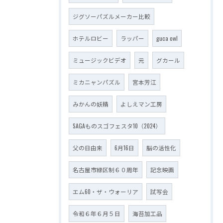
ジグソーパズルメーカー比較
ホテルロビー
ラッパー
guca owl
ミュージックビデオ
元
グカール
ミカニャンパズル
宮本芳江
みかんの妖精
よしえマン工房
SAGAものスゴフェスタ10（2024）
父の日由来
6月16日
脳の活性化
名古屋市緑区制６０周年
記念映画
エム60・ザ・ウォーリア
試写会
令和６年６月５日
海苔加工品