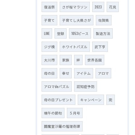
復活祭
さが桜マラソン
2023
花見
子育て
子育てし大県さが
佐賀県
LINE
登録
1053ピース
製造方法
ジグ検
ホワイトパズル
武下亨
大川市
家族
絆
世界各国
母の日
幸せ
アイテム
アロマ
アロマdeパズル
認知症予防
母の日プレゼント
キャンペーン
兜
端午の節句
５月号
閻魔堂沙羅の推理奇譚