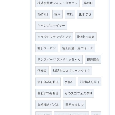
株式会社オフィス・タカハシ
猫の日
2月22日
絵本
奈良
園木まさ
キャンプファイヤー
クラウドファンディング
NHK小さな旅
割引クーポン
富士山麓一周ウォーク
サンスポーツランドくっちゃん
観光協会
倶知安
SAGAものスゴフェスタ１０
令和6年5月19日
手作り
2024年5月12日
令和6年5月12日
ものスゴフェスタ10
お絵描きパズル
世界でひとつ