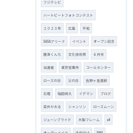
フジテレビ
ハートビートフォトコンテスト
２０２３年
広島
平和
SAGAアリーナ
イベント
オープン記念
唐津くんち
文化技術祭
６月号
当選者
東京営業所
コールセンター
ローズの日
父の日
吉野ヶ里遺跡
石棺
稲田尚久
イデマン
ブログ
梁井かおる
シャンソン
ローズムーン
ジューンブライド
木製フレーム
a4
オーダーメイド
子供向け
BMX