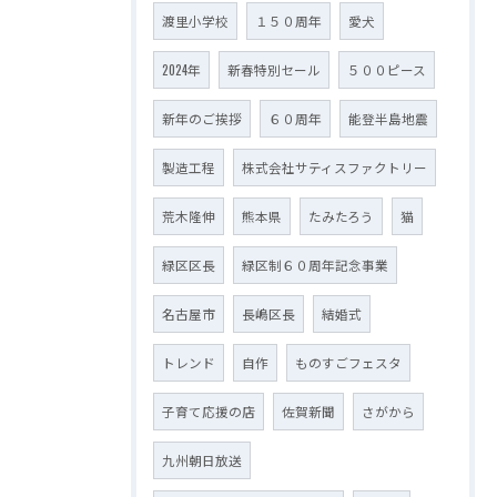
渡里小学校
１５０周年
愛犬
2024年
新春特別セール
５００ピース
新年のご挨拶
６０周年
能登半島地震
製造工程
株式会社サティスファクトリー
荒木隆伸
熊本県
たみたろう
猫
緑区区長
緑区制６０周年記念事業
名古屋市
長嶋区長
結婚式
トレンド
自作
ものすごフェスタ
子育て応援の店
佐賀新聞
さがから
九州朝日放送