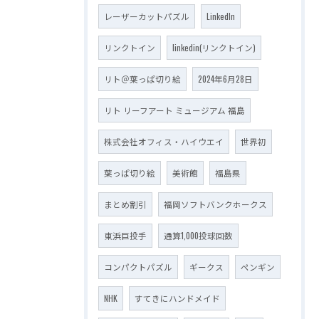
レーザーカットパズル
LinkedIn
リンクトイン
linkedin(リンクトイン)
リト＠葉っぱ切り絵
2024年6月28日
リト リーフアート ミュージアム 福島
株式会社オフィス・ハイウエイ
世界初
葉っぱ切り絵
美術館
福島県
まとめ割引
福岡ソフトバンクホークス
東浜巨投手
通算1,000投球回数
コンパクトパズル
ギークス
ペンギン
NHK
すてきにハンドメイド