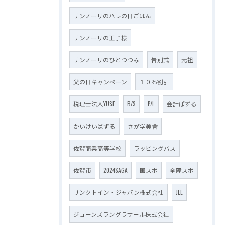
サンノーリのハレの日ごはん
サンノーリの王子様
サンノーリのひとつつみ
告別式
元祖
父の日キャンペーン
１０％割引
税理士法人YUSE
B/S
P/L
会計ぱずる
かいけいぱずる
さが学美舎
佐賀商業高等学校
ラッピングバス
佐賀市
2024SAGA
国スポ
全障スポ
リンクトイン・ジャパン株式会社
JLL
ジョーンズラングラサール株式会社