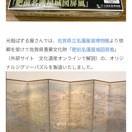
元祖ぱずる屋さんでは、
佐賀県立名護屋城博物館
より依
頼を受けて佐賀県重要文化財「
肥前名護屋城図屏風
」
（外部サイト 文化遺産オンラインで解説）の、オリジ
ナルジグソーパズルを製造いたしました。