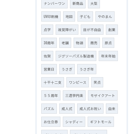
ナンバーワン
新商品
大型
UV印刷機
地図
子ども
やのまん
点字
視覚障がい
目が不自由
創業
30周年
老舗
物語
商売
原点
佐賀
ジグソーパズル製造機
年末年始
営業日
うさぎ
うさぎ年
十干十二支
ワンピース
笑点
５５周年
三遊亭円楽
モザイクアート
パズル
成人式
成人式お祝い
由来
お仕立券
シャディー
ギフトモール