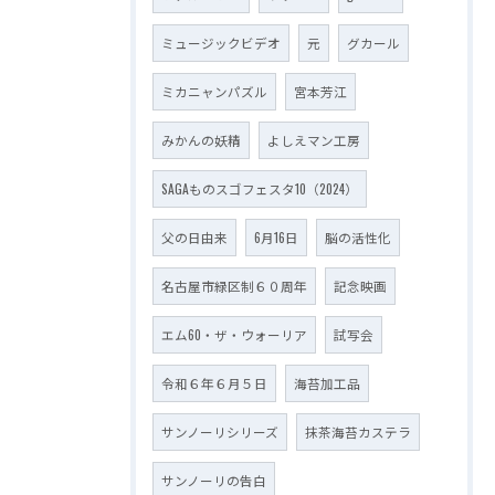
ミュージックビデオ
元
グカール
ミカニャンパズル
宮本芳江
みかんの妖精
よしえマン工房
SAGAものスゴフェスタ10（2024）
父の日由来
6月16日
脳の活性化
名古屋市緑区制６０周年
記念映画
エム60・ザ・ウォーリア
試写会
令和６年６月５日
海苔加工品
サンノーリシリーズ
抹茶海苔カステラ
サンノーリの告白