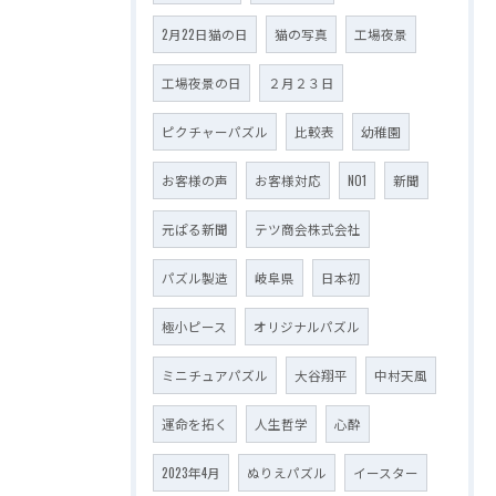
2月22日猫の日
猫の写真
工場夜景
工場夜景の日
２月２３日
ピクチャーパズル
比較表
幼稚園
お客様の声
お客様対応
NO1
新聞
元ぱる新聞
テツ商会株式会社
パズル製造
岐阜県
日本初
極小ピース
オリジナルパズル
ミニチュアパズル
大谷翔平
中村天風
運命を拓く
人生哲学
心酔
2023年4月
ぬりえパズル
イースター