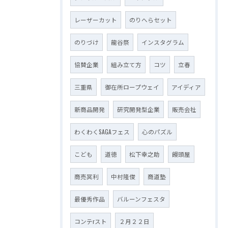
レーザーカット
のりへらセット
のりづけ
龍谷祭
インスタグラム
協賛企業
組み立て方
コツ
立春
三重県
御在所ロープウェイ
アイディア
新商品開発
研究開発型企業
販売会社
わくわくSAGAフェス
心のパズル
こども
道徳
松下幸之助
饅頭屋
商売冥利
中村隆俊
商道塾
最優秀作品
バルーンフェスタ
コンテrスト
２月２２日