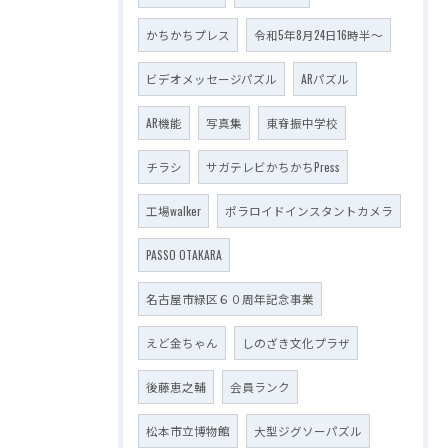
かちかちプレス
令和5年8月24日16時半～
ビデオメッセージパズル
ARパズル
AR機能
写真集
東脊振中学校
チラシ
サガテレビかちかちPress
工場walker
ポラロイドインスタントカメラ
PASSO OTAKARA
名古屋市緑区６０周年記念事業
えど金ちゃん
しのざき文化プラザ
後藤恵之輔
会員ランク
松本市立博物館
大型ジグソーパズル