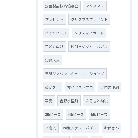
抗菌製品技術協議会
クリスマス
プレゼント
クリスマスプレゼント
ビックピース
クリスマスカード
子ども向け
枠付きジグソーパズル
知育玩具
徳間ジャパンコミュニケーションズ
葵かを里
マイベストプロ
グロス印刷
写真
吉野ヶ里町
ふるさと納税
315ピース
165ピース
567ピース
２歳児
枠型ジグソーパズル
お孫さん