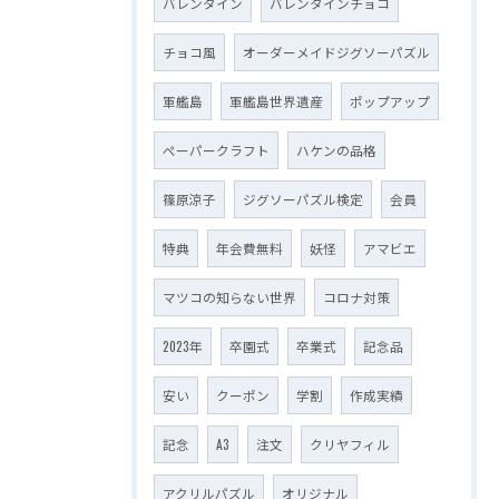
バレンタイン
バレンタインチョコ
チョコ風
オーダーメイドジグソーパズル
軍艦島
軍艦島世界遺産
ポップアップ
ペーパークラフト
ハケンの品格
篠原涼子
ジグソーパズル検定
会員
特典
年会費無料
妖怪
アマビエ
マツコの知らない世界
コロナ対策
2023年
卒園式
卒業式
記念品
安い
クーポン
学割
作成実績
記念
A3
注文
クリヤフィル
アクリルパズル
オリジナル