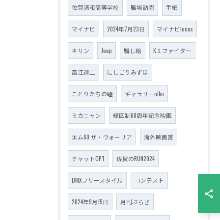
佐賀清和高等学校
職場訪問
手紙
マイナビ
2024年7月23日
マイナビlocus
キリン
Jeep
騙し絵
K１ファイター
高江達二
にしごりみずほ
ことりたちの瞳
ギャラリーniko
ミカニャン
緑区制60周年記念映画
エム60 ザ・ウォーリア
海外映画賞
チャットGPT
佐賀のRUN2024
BMXフリースタイル
コンテスト
2024年9月15日
月刊ぷらざ