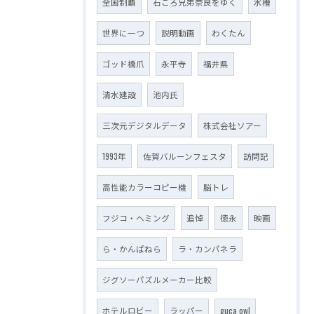
全国制覇
石ころ兄弟奈良をゆく
水槽
世界に一つ
説明動画
わくたん
ゴッド橋爪
永平寺
福井県
清水建設
池内氏
三次元デジタルデータ
株式会社ソアー
1993年
佐賀バルーンフェスタ
訪問記
高性能カラーコピー機
脳トレ
フジコ・ヘミング
追悼
徳永
映画
ら・かんぱねら
ラ・カンパネラ
ジグソーパズルメーカー比較
ホテルロビー
ラッパー
guca owl