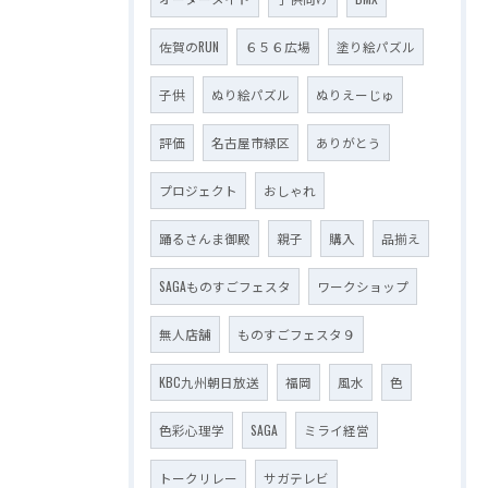
佐賀のRUN
６５６広場
塗り絵パズル
子供
ぬり絵パズル
ぬりえーじゅ
評価
名古屋市緑区
ありがとう
プロジェクト
おしゃれ
踊るさんま御殿
親子
購入
品揃え
SAGAものすごフェスタ
ワークショップ
無人店舗
ものすごフェスタ９
KBC九州朝日放送
福岡
風水
色
色彩心理学
SAGA
ミライ経営
トークリレー
サガテレビ