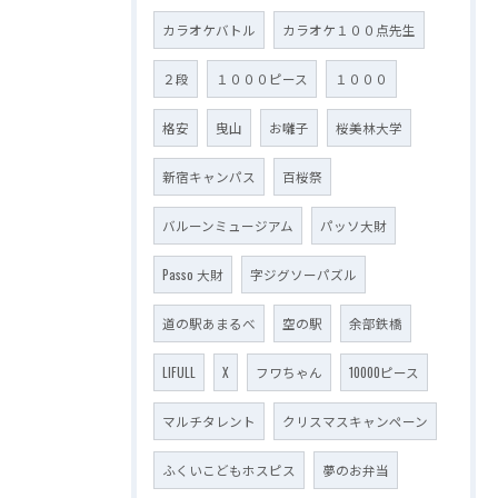
カラオケバトル
カラオケ１００点先生
２段
１０００ピース
１０００
格安
曳山
お囃子
桜美林大学
新宿キャンパス
百桜祭
バルーンミュージアム
パッソ大財
Passo 大財
字ジグソーパズル
道の駅あまるべ
空の駅
余部鉄橋
LIFULL
X
フワちゃん
10000ピース
マルチタレント
クリスマスキャンペーン
ふくいこどもホスピス
夢のお弁当