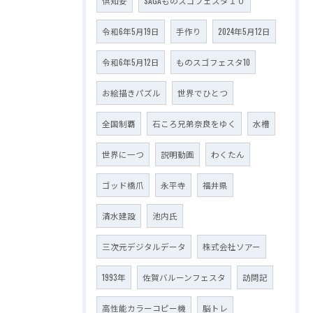
倶知安
SAGAものスゴフェスタ１０
令和6年5月19日
手作り
2024年5月12日
令和6年5月12日
ものスゴフェスタ10
お絵描きパズル
世界でひとつ
全国制覇
石ころ兄弟奈良をゆく
水槽
世界に一つ
説明動画
わくたん
ゴッド橋爪
永平寺
福井県
清水建設
池内氏
三次元デジタルデータ
株式会社ソアー
1993年
佐賀バルーンフェスタ
訪問記
高性能カラーコピー機
脳トレ