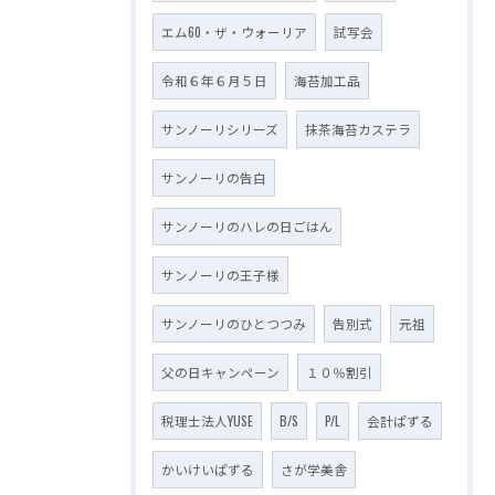
エム60・ザ・ウォーリア
試写会
令和６年６月５日
海苔加工品
サンノーリシリーズ
抹茶海苔カステラ
サンノーリの告白
サンノーリのハレの日ごはん
サンノーリの王子様
サンノーリのひとつつみ
告別式
元祖
父の日キャンペーン
１０％割引
税理士法人YUSE
B/S
P/L
会計ぱずる
かいけいぱずる
さが学美舎