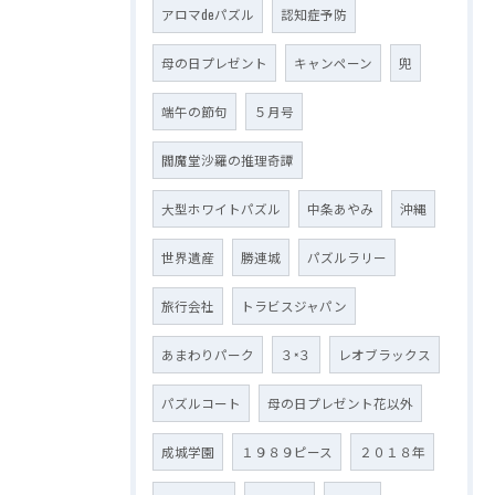
アロマdeパズル
認知症予防
母の日プレゼント
キャンペーン
兜
端午の節句
５月号
閻魔堂沙羅の推理奇譚
大型ホワイトパズル
中条あやみ
沖縄
世界遺産
勝連城
パズルラリー
旅行会社
トラビスジャパン
あまわりパーク
３×３
レオブラックス
パズルコート
母の日プレゼント花以外
成城学園
１９８９ピース
２０１８年