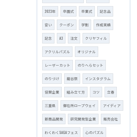
2023年
卒園式
卒業式
記念品
安い
クーポン
学割
作成実績
記念
A3
注文
クリヤフィル
アクリルパズル
オリジナル
レーザーカット
のりへらセット
のりづけ
龍谷祭
インスタグラム
協賛企業
組み立て方
コツ
立春
三重県
御在所ロープウェイ
アイディア
新商品開発
研究開発型企業
販売会社
わくわくSAGAフェス
心のパズル