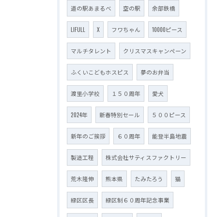
道の駅あまるべ
空の駅
余部鉄橋
LIFULL
X
フワちゃん
10000ピース
マルチタレント
クリスマスキャンペーン
ふくいこどもホスピス
夢のお弁当
渡里小学校
１５０周年
愛犬
2024年
新春特別セール
５００ピース
新年のご挨拶
６０周年
能登半島地震
製造工程
株式会社サティスファクトリー
荒木隆伸
熊本県
たみたろう
猫
緑区区長
緑区制６０周年記念事業