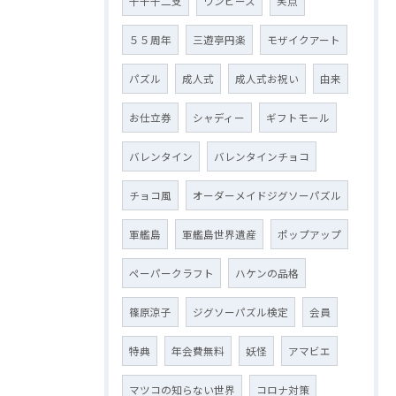
十干十二支
ワンピース
笑点
５５周年
三遊亭円楽
モザイクアート
パズル
成人式
成人式お祝い
由来
お仕立券
シャディー
ギフトモール
バレンタイン
バレンタインチョコ
チョコ風
オーダーメイドジグソーパズル
軍艦島
軍艦島世界遺産
ポップアップ
ペーパークラフト
ハケンの品格
篠原涼子
ジグソーパズル検定
会員
特典
年会費無料
妖怪
アマビエ
マツコの知らない世界
コロナ対策