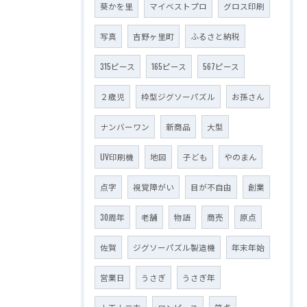
葵かを里
マイベストプロ
グロス印刷
写真
吉野ヶ里町
ふるさと納税
315ピース
165ピース
567ピース
２歳児
枠型ジグソーパズル
お孫さん
ナンバーワン
新商品
大型
UV印刷機
地図
子ども
やのまん
点字
視覚障がい
目が不自由
創業
30周年
老舗
物語
商売
原点
佐賀
ジグソーパズル製造機
年末年始
営業日
うさぎ
うさぎ年