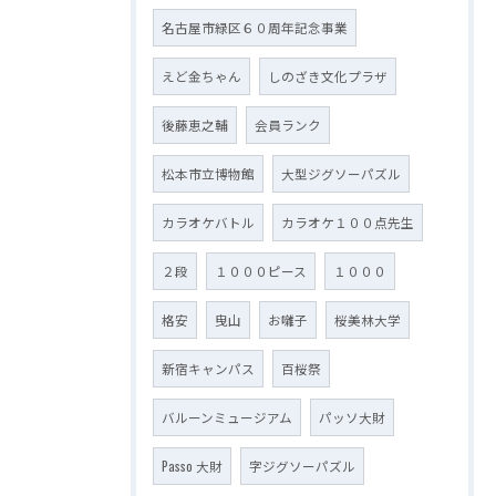
名古屋市緑区６０周年記念事業
えど金ちゃん
しのざき文化プラザ
後藤恵之輔
会員ランク
松本市立博物館
大型ジグソーパズル
カラオケバトル
カラオケ１００点先生
２段
１０００ピース
１０００
格安
曳山
お囃子
桜美林大学
新宿キャンパス
百桜祭
バルーンミュージアム
パッソ大財
Passo 大財
字ジグソーパズル