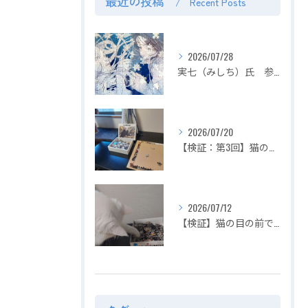
最近の投稿
Recent Posts
2026/07/28
実七（みしち）氏 参加展示会の紹介【２０２６年８月１日～ ZEROTEN 2026 -Aichi】
2026/07/20
【検証：第3回】猫の目の前でジグソーパズルは完成できるのか？〜2匹揃って大暴れ！パズル崩壊の危機を救った「まさかの救世主」〜
2026/07/12
【検証】猫の目の前でジグソーパズルは完成できるのか？〜容赦ない白猫マロの介入！ピースの仕分けから外枠完成までを死守せよ〜【第2回】