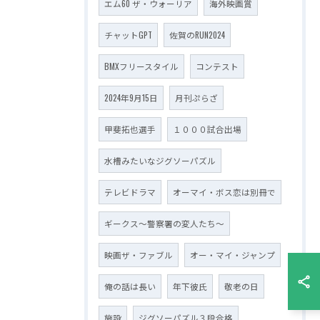
エム60 ザ・ウォーリア
海外映画賞
チャットGPT
佐賀のRUN2024
BMXフリースタイル
コンテスト
2024年9月15日
月刊ぷらざ
甲斐拓也選手
１０００試合出場
水槽みたいなジグソーパズル
テレビドラマ
オーマイ・ボス恋は別冊で
ギークス～警察署の変人たち～
映画ザ・ファブル
オー・マイ・ジャンプ
俺の話は長い
年下彼氏
敬老の日
施設
ジグソーパズル３段合格