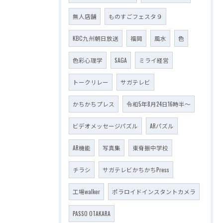
無人店舗
ものすごフェスタ９
KBC九州朝日放送
福岡
風水
色
色彩心理学
SAGA
ミライ経営
トークリレー
サガテレビ
かちかちプレス
令和5年8月24日16時半～
ビデオメッセージパズル
ARパズル
AR機能
写真集
東脊振中学校
チラシ
サガテレビかちかちPress
工場walker
ポラロイドインスタントカメラ
PASSO OTAKARA