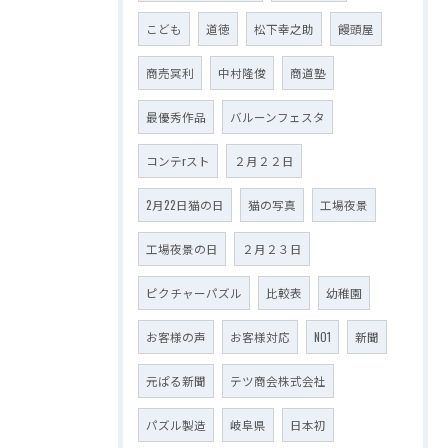
こども
道徳
松下幸之助
饅頭屋
商売冥利
中村隆俊
商道塾
最優秀作品
バルーンフェスタ
コンテrスト
２月２２日
2月22日猫の日
猫の写真
工場夜景
工場夜景の日
２月２３日
ピクチャーパズル
比較表
幼稚園
お客様の声
お客様対応
NO1
新聞
元ぱる新聞
テツ商会株式会社
パズル製造
岐阜県
日本初