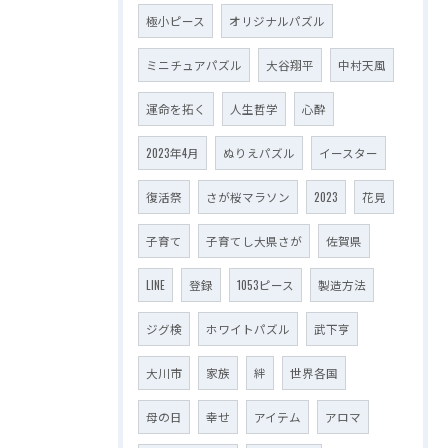
極小ピース
オリジナルパズル
ミニチュアパズル
大谷翔平
中村天風
運命を拓く
人生哲学
心酔
2023年4月
ぬりえパズル
イースター
復活祭
さが桜マラソン
2023
花見
子育て
子育てし大県さが
佐賀県
LINE
登録
1053ピース
製造方法
ジグ検
ホワイトパズル
武下亨
大川市
家族
絆
世界各国
母の日
幸せ
アイテム
アロマ