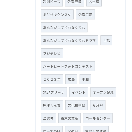
2000ピース
佐賀空港
お土産
ミヤザキケンスケ
佐賀工房
あなたがしてくれなくても
あなたがしてくれなくてもドラマ
４話
フジテレビ
ハートビートフォトコンテスト
２０２３年
広島
平和
SAGAアリーナ
イベント
オープン記念
唐津くんち
文化技術祭
６月号
当選者
東京営業所
コールセンター
ローズの日
父の日
吉野ヶ里遺跡