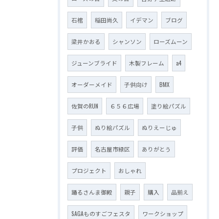
石棺
稲田尚久
イデマン
ブログ
梁井かおる
シャンソン
ローズムーン
ジューンブライド
木製フレーム
a4
オーダーメイド
子供向け
BMX
佐賀のRUN
６５６広場
塗り絵パズル
子供
ぬり絵パズル
ぬりえーじゅ
評価
名古屋市緑区
ありがとう
プロジェクト
おしゃれ
踊るさんま御殿
親子
購入
品揃え
SAGAものすごフェスタ
ワークショップ