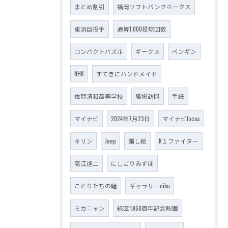
まとめ割引
福岡ソフトバンクホークス
東浜巨投手
通算1,000投球回数
コンパクトパズル
ギークス
ペンギン
NHK
すてきにハンドメイド
佐賀清和高等学校
職場訪問
手紙
マイナビ
2024年7月23日
マイナビlocus
キリン
Jeep
騙し絵
K１ファイター
高江達二
にしごりみずほ
ことりたちの瞳
ギャラリーniko
ミカニャン
緑区制60周年記念映画