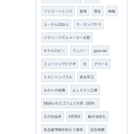
フジコ・ヘミング
追悼
徳永
映画
ら・かんぱねら
ラ・カンパネラ
ジグソーパズルメーカー比較
ホテルロビー
ラッパー
guca owl
ミュージックビデオ
元
グカール
ミカニャンパズル
宮本芳江
みかんの妖精
よしえマン工房
SAGAものスゴフェスタ10（2024）
父の日由来
6月16日
脳の活性化
名古屋市緑区制６０周年
記念映画