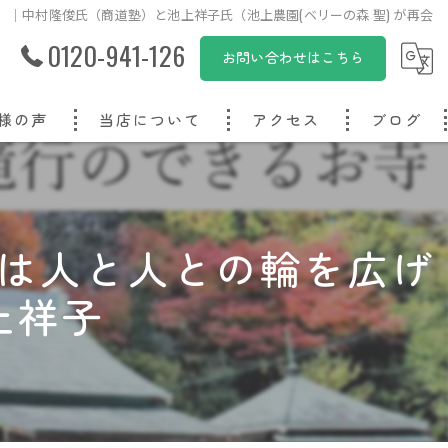
）｜中村隆俊氏（商道塾）と池上祥子氏（池上農園(ベリーの森 聖) が再会
0120-941-126
お問い合わせはこちら
様の声
当店について
アクセス
ブログ
オリジナル
オーダーメイド
は人と人との輪を広げ
写真
上祥子
子ども
プレゼント