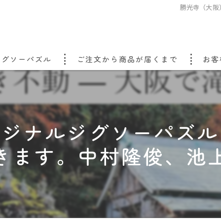
勝光寺（大阪
ジグソーパズル
ご注文から商品が届くまで
お客
リジナルジグソーパズル
きます。中村隆俊、池