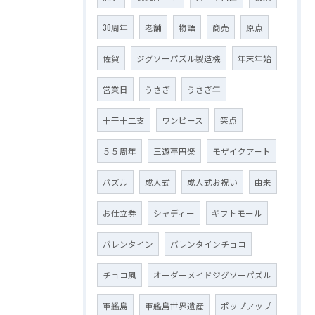
30周年
老舗
物語
商売
原点
佐賀
ジグソーパズル製造機
年末年始
営業日
うさぎ
うさぎ年
十干十二支
ワンピース
笑点
５５周年
三遊亭円楽
モザイクアート
パズル
成人式
成人式お祝い
由来
お仕立券
シャディー
ギフトモール
バレンタイン
バレンタインチョコ
チョコ風
オーダーメイドジグソーパズル
軍艦島
軍艦島世界遺産
ポップアップ