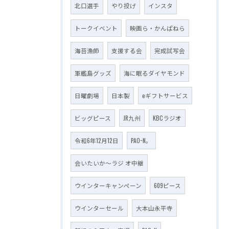
北口選手
やり投げ
インスタ
トークイベント
映画ら・かんぱねら
海苔漁師
支援する会
完成試写会
軍艦島グッズ
海に眠るダイヤモンド
日曜劇場
日本製
eギフトサービス
ビッグピース
JR九州
KBCラジオ
令和6年12月12日
PAO~N。
会いたいか～ラジ オ中継
ウインターキャンペーン
609ピース
ウインターセール
大本山永平寺