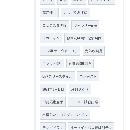
高江達二
にしごりみずほ
ことりたちの瞳
ギャラリーniko
ミカニャン
緑区制60周年記念映画
エム60 ザ・ウォーリア
海外映画賞
チャットGPT
佐賀のRUN2024
BMXフリースタイル
コンテスト
2024年9月15日
月刊ぷらざ
甲斐拓也選手
１０００試合出場
水槽みたいなジグソーパズル
テレビドラマ
オーマイ・ボス恋は別冊で