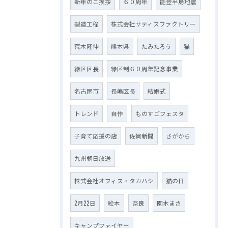
新年のご挨拶
６０周年
能登半島地震
製造工程
株式会社サティスファクトリー
荒木隆伸
熊本県
たみたろう
猫
緑区区長
緑区制６０周年記念事業
名古屋市
長嶋区長
結婚式
トレンド
自作
ものすごフェスタ
子育て応援の店
佐賀新聞
さがから
九州朝日放送
株式会社オフィス・タカハシ
猫の日
2月22日
絵本
奈良
園木まさ
キャンプファイヤー