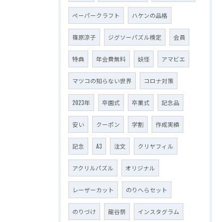
ペーパークラフト
ハケンの品格
篠原涼子
ジグソーパズル検定
会員
特典
年会費無料
妖怪
アマビエ
マツコの知らない世界
コロナ対策
2023年
卒園式
卒業式
記念品
安い
クーポン
学割
作成実績
記念
A3
注文
クリヤフィル
アクリルパズル
オリジナル
レーザーカット
のりへらセット
のりづけ
龍谷祭
インスタグラム