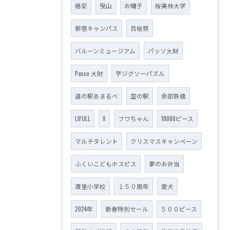
格安
曳山
お囃子
桜美林大学
新宿キャンパス
百桜祭
バルーンミュージアム
パッソ大財
Passo 大財
字ジグソーパズル
道の駅あまるべ
空の駅
余部鉄橋
LIFULL
X
フワちゃん
10000ピース
マルチタレント
クリスマスキャンペーン
ふくいこどもホスピス
夢のお弁当
渡里小学校
１５０周年
愛犬
2024年
新春特別セール
５００ピース