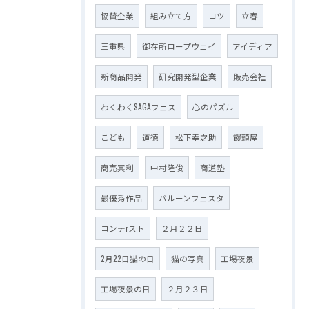
協賛企業
組み立て方
コツ
立春
三重県
御在所ロープウェイ
アイディア
新商品開発
研究開発型企業
販売会社
わくわくSAGAフェス
心のパズル
こども
道徳
松下幸之助
饅頭屋
商売冥利
中村隆俊
商道塾
最優秀作品
バルーンフェスタ
コンテrスト
２月２２日
2月22日猫の日
猫の写真
工場夜景
工場夜景の日
２月２３日