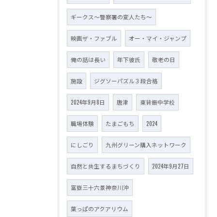
ギークス～警察署の変人たち～
映画ザ・ファブル
オー・マイ・ジャンプ
俺の話は長い
年下彼氏
敬老の日
施設
ジグソーパズル３段合格
2024年9月8日
唐津
東背振中学校
職場体験
たまごもち
2024
にしごり
九州グリーン購入ネットワーク
自然と共生するまちづくり
2024年9月27日
富嶽三十六景神奈川沖
葉っぱのアクアリウム