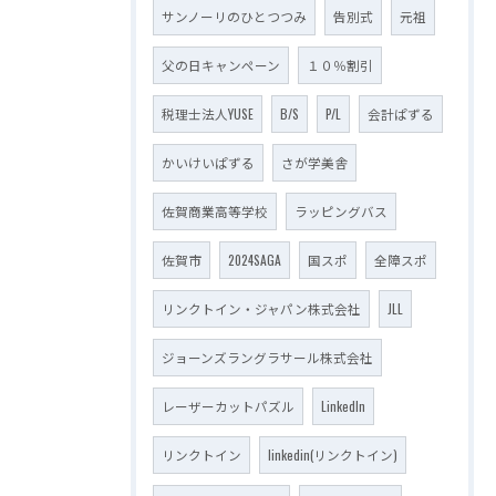
サンノーリのひとつつみ
告別式
元祖
父の日キャンペーン
１０％割引
税理士法人YUSE
B/S
P/L
会計ぱずる
かいけいぱずる
さが学美舎
佐賀商業高等学校
ラッピングバス
佐賀市
2024SAGA
国スポ
全障スポ
リンクトイン・ジャパン株式会社
JLL
ジョーンズラングラサール株式会社
レーザーカットパズル
LinkedIn
リンクトイン
linkedin(リンクトイン)