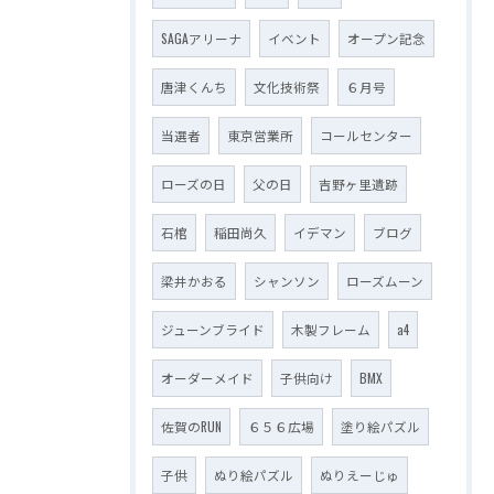
SAGAアリーナ
イベント
オープン記念
唐津くんち
文化技術祭
６月号
当選者
東京営業所
コールセンター
ローズの日
父の日
吉野ヶ里遺跡
石棺
稲田尚久
イデマン
ブログ
梁井かおる
シャンソン
ローズムーン
ジューンブライド
木製フレーム
a4
オーダーメイド
子供向け
BMX
佐賀のRUN
６５６広場
塗り絵パズル
子供
ぬり絵パズル
ぬりえーじゅ