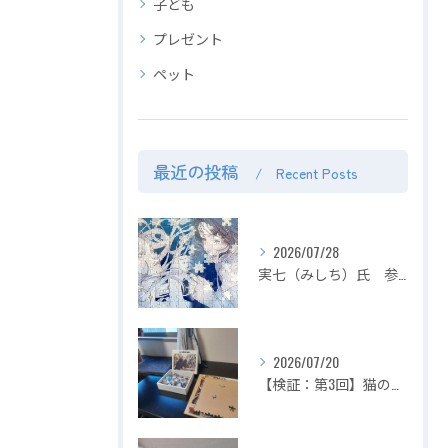
子ども
プレゼント
ペット
最近の投稿
Recent Posts
2026/07/28
実七（みしち）氏 参加展示会の紹介【２０２６年８月１日～ ZEROTEN 2026 -Aichi】
2026/07/20
【検証：第3回】猫の目の前でジグソーパズルは完成できるのか？〜2匹揃って大暴れ！パズル崩壊の危機を救った「まさかの救世主」〜