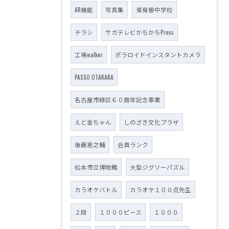
AR機能
写真集
東脊振中学校
チラシ
サガテレビかちかちPress
工場walker
ポラロイドインスタントカメラ
PASSO OTAKARA
名古屋市緑区６０周年記念事業
えど金ちゃん
しのざき文化プラザ
後藤恵之輔
会員ランク
松本市立博物館
大型ジグソーパズル
カラオケバトル
カラオケ１００点先生
２段
１０００ピース
１０００