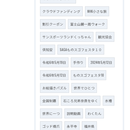
クラウドファンディング
NHK小さな旅
割引クーポン
富士山麓一周ウォーク
サンスポーツランドくっちゃん
観光協会
倶知安
SAGAものスゴフェスタ１０
令和6年5月19日
手作り
2024年5月12日
令和6年5月12日
ものスゴフェスタ10
お絵描きパズル
世界でひとつ
全国制覇
石ころ兄弟奈良をゆく
水槽
世界に一つ
説明動画
わくたん
ゴッド橋爪
永平寺
福井県