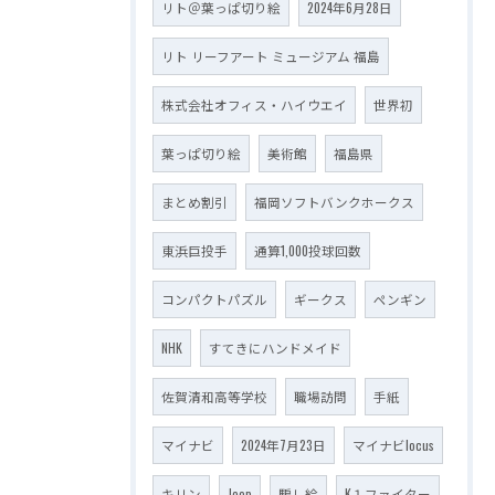
リト＠葉っぱ切り絵
2024年6月28日
リト リーフアート ミュージアム 福島
株式会社オフィス・ハイウエイ
世界初
葉っぱ切り絵
美術館
福島県
まとめ割引
福岡ソフトバンクホークス
東浜巨投手
通算1,000投球回数
コンパクトパズル
ギークス
ペンギン
NHK
すてきにハンドメイド
佐賀清和高等学校
職場訪問
手紙
マイナビ
2024年7月23日
マイナビlocus
キリン
Jeep
騙し絵
K１ファイター