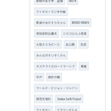
新緑の永平寺 空撮
PAO~N
アイタカーラジオ中継
駅長かめだそらちゃん
NISEKO HIRAFU
倶知安町比羅夫
ニセコひらふ夜景
大型６０９ピース
全公開
玄武
みんなのすいぞくかん
カステライエローイマーシブ
蔦屋
平戸
按針の館
ワールド・ビジョン・ジャパン
探究文理科
Tankyu Earth Project
アイタカー
フラワーボトル