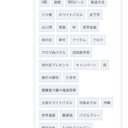
LINE
登録
1053ピース
製造方法
ジグ検
ホワイトパズル
武下亨
大川市
家族
絆
世界各国
母の日
幸せ
アイテム
アロマ
アロマdeパズル
認知症予防
母の日プレゼント
キャンペーン
兜
端午の節句
５月号
閻魔堂沙羅の推理奇譚
大型ホワイトパズル
中条あやみ
沖縄
世界遺産
勝連城
パズルラリー
旅行会社
トラビスジャパン