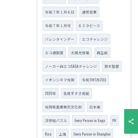
令和７年１月６日
通常営業
令和７年１月号
６０９ピース
バレンタインデー
エコチャレンジ
エコ通勤賞
太陽光発電
再生紙
ノーカーdeエコSAGAチャレンジ
鈴木監督
イオンシネマ佐賀
令和7年1月31日
2025年
名尾手すき和紙
佐賀県重要無形文化財
日本美
浮世絵パズル
Every Person in Saga
PK
Rica
上海
Every Person in Shanghai