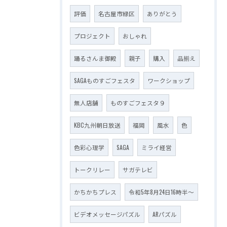
評価
名古屋市緑区
ありがとう
プロジェクト
おしゃれ
踊るさんま御殿
親子
購入
品揃え
SAGAものすごフェスタ
ワークショップ
無人店舗
ものすごフェスタ９
KBC九州朝日放送
福岡
風水
色
色彩心理学
SAGA
ミライ経営
トークリレー
サガテレビ
かちかちプレス
令和5年8月24日16時半～
ビデオメッセージパズル
ARパズル