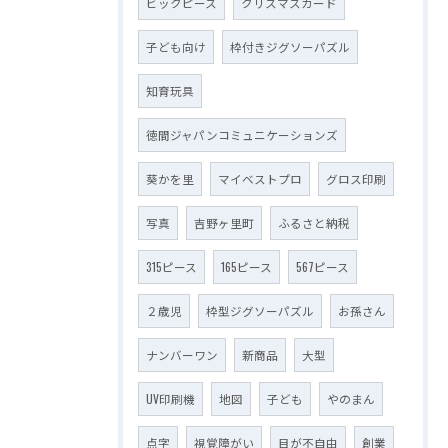
ビックピース
クリスマスカード
子ども向け
枠付きジグソーパズル
知育玩具
徳間ジャパンコミュニケーションズ
葵かを里
マイベストプロ
グロス印刷
写真
吉野ヶ里町
ふるさと納税
315ピース
165ピース
567ピース
２歳児
枠型ジグソーパズル
お孫さん
ナンバーワン
新商品
大型
UV印刷機
地図
子ども
やのまん
点字
視覚障がい
目が不自由
創業