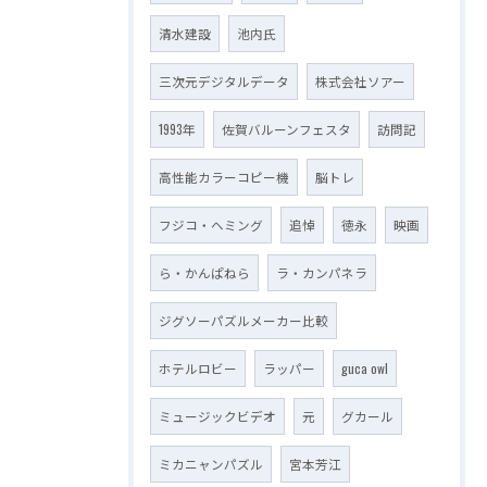
清水建設
池内氏
三次元デジタルデータ
株式会社ソアー
1993年
佐賀バルーンフェスタ
訪問記
高性能カラーコピー機
脳トレ
フジコ・ヘミング
追悼
徳永
映画
ら・かんぱねら
ラ・カンパネラ
ジグソーパズルメーカー比較
ホテルロビー
ラッパー
guca owl
ミュージックビデオ
元
グカール
ミカニャンパズル
宮本芳江