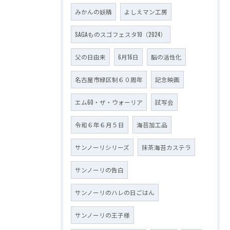
みかんの妖精
よしえマン工房
SAGAものスゴフェスタ10（2024）
父の日由来
6月16日
脳の活性化
名古屋市緑区制６０周年
記念映画
エム60・ザ・ウォーリア
試写会
令和６年６月５日
海苔加工品
サンノーリシリーズ
抹茶海苔カステラ
サンノーリの告白
サンノーリのハレの日ごはん
サンノーリの王子様