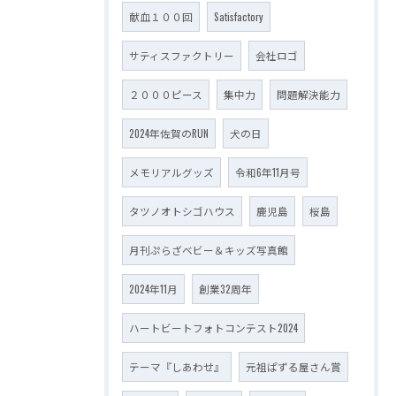
献血１００回
Satisfactory
サティスファクトリー
会社ロゴ
２０００ピース
集中力
問題解決能力
2024年佐賀のRUN
犬の日
メモリアルグッズ
令和6年11月号
タツノオトシゴハウス
鹿児島
桜島
月刊ぷらざベビー＆キッズ写真館
2024年11月
創業32周年
ハートビートフォトコンテスト2024
テーマ『しあわせ』
元祖ぱずる屋さん賞