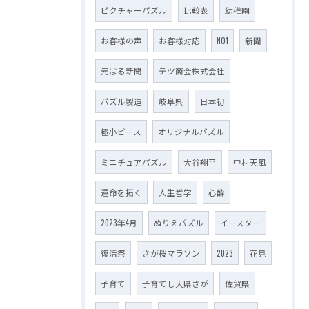
ピクチャーパズル
比較表
幼稚園
お客様の声
お客様対応
NO1
新聞
元ぱる新聞
テツ商会株式会社
パズル製造
岐阜県
日本初
極小ピース
オリジナルパズル
ミニチュアパズル
大谷翔平
中村天風
運命を拓く
人生哲学
心酔
2023年4月
ぬりえパズル
イースター
復活祭
さが桜マラソン
2023
花見
子育て
子育てし大県さが
佐賀県