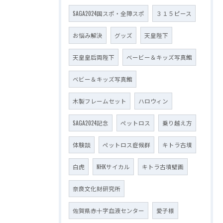
SAGA2024国スポ・全障スポ
３１５ピース
お悩み解決
グッズ
天皇陛下
天皇皇后両陛下
ベービー＆キッズ写真館
ベビー＆キッズ写真館
木製フレームセット
ハロウィン
SAGA2024記念
ペットロス
乗り越え方
体験談
ペットロス症候群
キトラ古墳
白虎
NHKサイカル
キトラ古墳壁画
奈良文化財研究所
佐賀県赤十字血液センター
愛子様