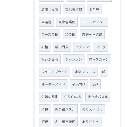
唐津くんち
文化技術祭
６月号
当選者
東京営業所
コールセンター
ローズの日
父の日
吉野ヶ里遺跡
石棺
稲田尚久
イデマン
ブログ
梁井かおる
シャンソン
ローズムーン
ジューンブライド
木製フレーム
a4
オーダーメイド
子供向け
BMX
佐賀のRUN
６５６広場
塗り絵パズル
子供
ぬり絵パズル
ぬりえーじゅ
評価
名古屋市緑区
ありがとう