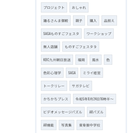
プロジェクト
おしゃれ
踊るさんま御殿
親子
購入
品揃え
SAGAものすごフェスタ
ワークショップ
無人店舗
ものすごフェスタ９
KBC九州朝日放送
福岡
風水
色
色彩心理学
SAGA
ミライ経営
トークリレー
サガテレビ
かちかちプレス
令和5年8月24日16時半～
ビデオメッセージパズル
ARパズル
AR機能
写真集
東脊振中学校