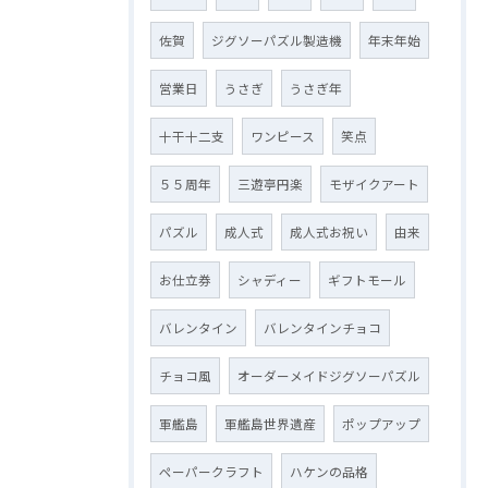
佐賀
ジグソーパズル製造機
年末年始
営業日
うさぎ
うさぎ年
十干十二支
ワンピース
笑点
５５周年
三遊亭円楽
モザイクアート
パズル
成人式
成人式お祝い
由来
お仕立券
シャディー
ギフトモール
バレンタイン
バレンタインチョコ
チョコ風
オーダーメイドジグソーパズル
軍艦島
軍艦島世界遺産
ポップアップ
ペーパークラフト
ハケンの品格