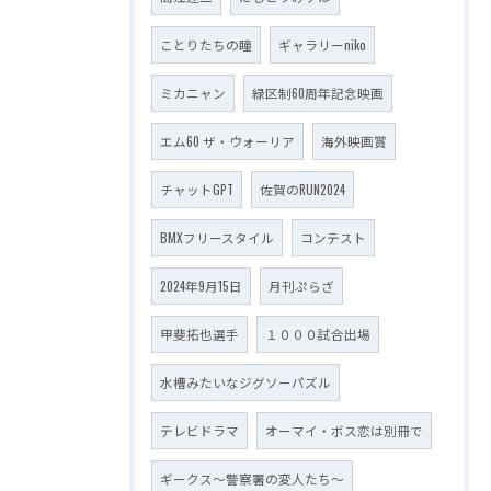
ことりたちの瞳
ギャラリーniko
ミカニャン
緑区制60周年記念映画
エム60 ザ・ウォーリア
海外映画賞
チャットGPT
佐賀のRUN2024
BMXフリースタイル
コンテスト
2024年9月15日
月刊ぷらざ
甲斐拓也選手
１０００試合出場
水槽みたいなジグソーパズル
テレビドラマ
オーマイ・ボス恋は別冊で
ギークス～警察署の変人たち～