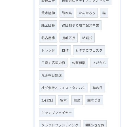
製造工程
株式会社サティスファクトリー
荒木隆伸
熊本県
たみたろう
猫
緑区区長
緑区制６０周年記念事業
名古屋市
長嶋区長
結婚式
トレンド
自作
ものすごフェスタ
子育て応援の店
佐賀新聞
さがから
九州朝日放送
株式会社オフィス・タカハシ
猫の日
2月22日
絵本
奈良
園木まさ
キャンプファイヤー
クラウドファンディング
NHK小さな旅