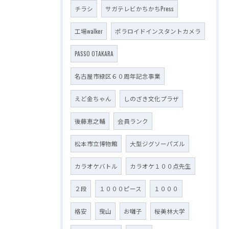
チラシ
サガテレビかちかちPress
工場walker
ポラロイドインスタントカメラ
PASSO OTAKARA
名古屋市緑区６０周年記念事業
えど金ちゃん
しのざき文化プラザ
後藤恵之輔
会員ランク
松本市立博物館
大型ジグソーパズル
カラオケバトル
カラオケ１００点先生
２段
１０００ピース
１０００
格安
曳山
お囃子
桜美林大学