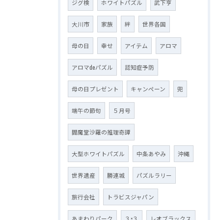
ジグ検
ホワイトパズル
武下亨
大川市
家族
絆
世界各国
母の日
幸せ
アイテム
アロマ
アロマdeパズル
認知症予防
母の日プレゼント
キャンペーン
兜
端午の節句
５月号
閻魔堂沙羅の推理奇譚
大型ホワイトパズル
中条あやみ
沖縄
世界遺産
勝連城
パズルラリー
旅行会社
トラビスジャパン
あまわりパーク
３×３
レオブラックス