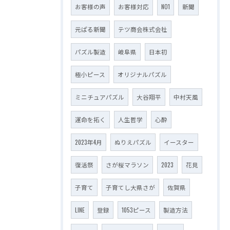
お客様の声
お客様対応
NO1
新聞
元ぱる新聞
テツ商会株式会社
パズル製造
岐阜県
日本初
極小ピース
オリジナルパズル
ミニチュアパズル
大谷翔平
中村天風
運命を拓く
人生哲学
心酔
2023年4月
ぬりえパズル
イースター
復活祭
さが桜マラソン
2023
花見
子育て
子育てし大県さが
佐賀県
LINE
登録
1053ピース
製造方法