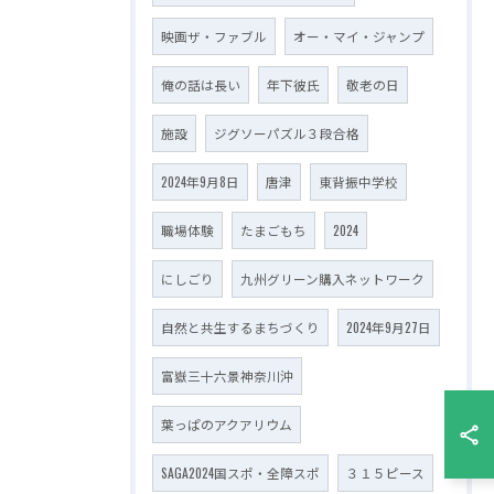
映画ザ・ファブル
オー・マイ・ジャンプ
俺の話は長い
年下彼氏
敬老の日
施設
ジグソーパズル３段合格
2024年9月8日
唐津
東背振中学校
職場体験
たまごもち
2024
にしごり
九州グリーン購入ネットワーク
自然と共生するまちづくり
2024年9月27日
富嶽三十六景神奈川沖
葉っぱのアクアリウム
SAGA2024国スポ・全障スポ
３１５ピース