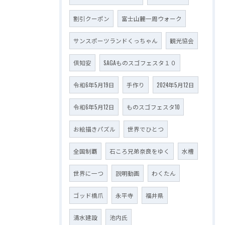
割引クーポン
富士山麓一周ウォーク
サンスポーツランドくっちゃん
観光協会
倶知安
SAGAものスゴフェスタ１０
令和6年5月19日
手作り
2024年5月12日
令和6年5月12日
ものスゴフェスタ10
お絵描きパズル
世界でひとつ
全国制覇
石ころ兄弟奈良をゆく
水槽
世界に一つ
説明動画
わくたん
ゴッド橋爪
永平寺
福井県
清水建設
池内氏