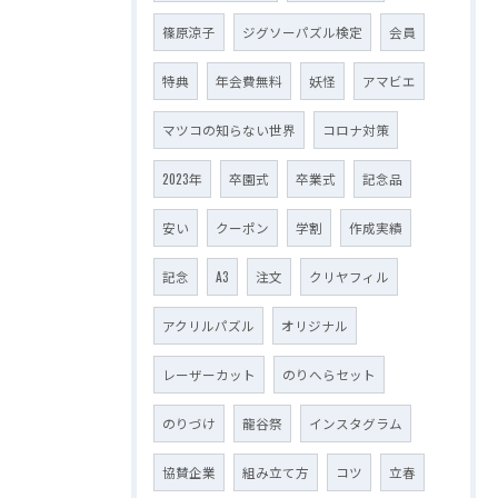
篠原涼子
ジグソーパズル検定
会員
特典
年会費無料
妖怪
アマビエ
マツコの知らない世界
コロナ対策
2023年
卒園式
卒業式
記念品
安い
クーポン
学割
作成実績
記念
A3
注文
クリヤフィル
アクリルパズル
オリジナル
レーザーカット
のりへらセット
のりづけ
龍谷祭
インスタグラム
協賛企業
組み立て方
コツ
立春