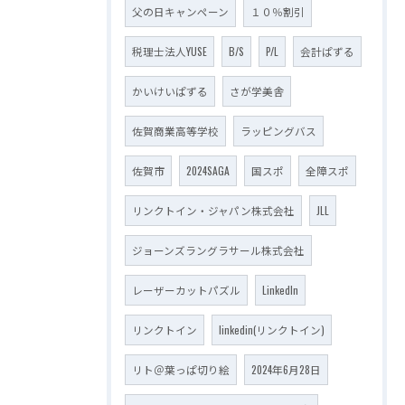
父の日キャンペーン
１０％割引
税理士法人YUSE
B/S
P/L
会計ぱずる
かいけいぱずる
さが学美舎
佐賀商業高等学校
ラッピングバス
佐賀市
2024SAGA
国スポ
全障スポ
リンクトイン・ジャパン株式会社
JLL
ジョーンズラングラサール株式会社
レーザーカットパズル
LinkedIn
リンクトイン
linkedin(リンクトイン)
リト＠葉っぱ切り絵
2024年6月28日