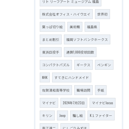
リト リーフアート ミュージアム 福島
株式会社オフィス・ハイウエイ
世界初
葉っぱ切り絵
美術館
福島県
まとめ割引
福岡ソフトバンクホークス
東浜巨投手
通算1,000投球回数
コンパクトパズル
ギークス
ペンギン
NHK
すてきにハンドメイド
佐賀清和高等学校
職場訪問
手紙
マイナビ
2024年7月23日
マイナビlocus
キリン
Jeep
騙し絵
K１ファイター
高江達二
にしごりみずほ