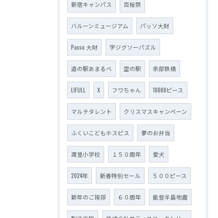
新宿キャンパス
百桜祭
バルーンミュージアム
パッソ大財
Passo 大財
字ジグソーパズル
道の駅あまるべ
空の駅
余部鉄橋
LIFULL
X
フワちゃん
10000ピース
マルチタレント
クリスマスキャンペーン
ふくいこどもホスピス
夢のお弁当
渡里小学校
１５０周年
愛犬
2024年
新春特別セール
５００ピース
新年のご挨拶
６０周年
能登半島地震