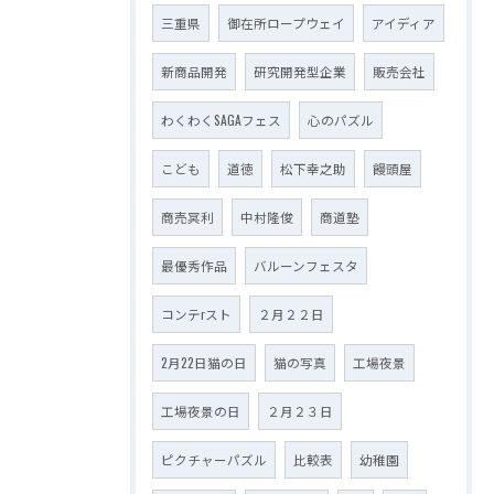
三重県
御在所ロープウェイ
アイディア
新商品開発
研究開発型企業
販売会社
わくわくSAGAフェス
心のパズル
こども
道徳
松下幸之助
饅頭屋
商売冥利
中村隆俊
商道塾
最優秀作品
バルーンフェスタ
コンテrスト
２月２２日
2月22日猫の日
猫の写真
工場夜景
工場夜景の日
２月２３日
ピクチャーパズル
比較表
幼稚園