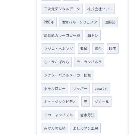
三次元デジタルデータ
株式会社ソアー
1993年
佐賀バルーンフェスタ
訪問記
高性能カラーコピー機
脳トレ
フジコ・ヘミング
追悼
徳永
映画
ら・かんぱねら
ラ・カンパネラ
ジグソーパズルメーカー比較
ホテルロビー
ラッパー
guca owl
ミュージックビデオ
元
グカール
ミカニャンパズル
宮本芳江
みかんの妖精
よしえマン工房