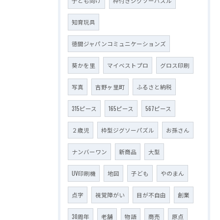
子ども向け
枠付きジグソーパズル
知育玩具
徳間ジャパンコミュニケーションズ
葵かを里
マイベストプロ
グロス印刷
写真
吉野ヶ里町
ふるさと納税
315ピース
165ピース
567ピース
２歳児
枠型ジグソーパズル
お孫さん
ナンバーワン
新商品
大型
UV印刷機
地図
子ども
やのまん
点字
視覚障がい
目が不自由
創業
30周年
老舗
物語
商売
原点