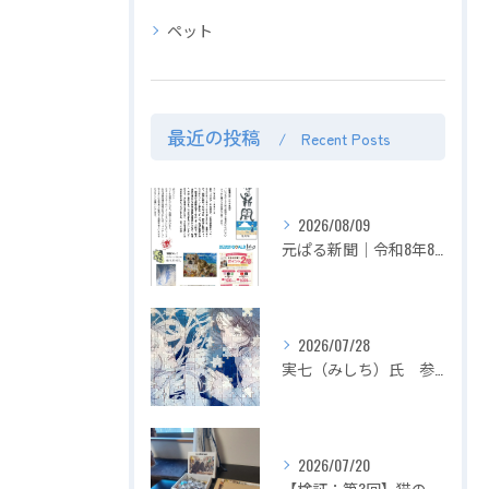
ペット
最近の投稿
Recent Posts
2026/08/09
元ぱる新聞｜令和8年8月号｜お盆の想い出をパズルに。投稿＆申請でポイント2倍 超お得！！
2026/07/28
実七（みしち）氏 参加展示会の紹介【２０２６年８月１日～ ZEROTEN 2026 -Aichi】
2026/07/20
【検証：第3回】猫の目の前でジグソーパズルは完成できるのか？〜2匹揃って大暴れ！パズル崩壊の危機を救った「まさかの救世主」〜