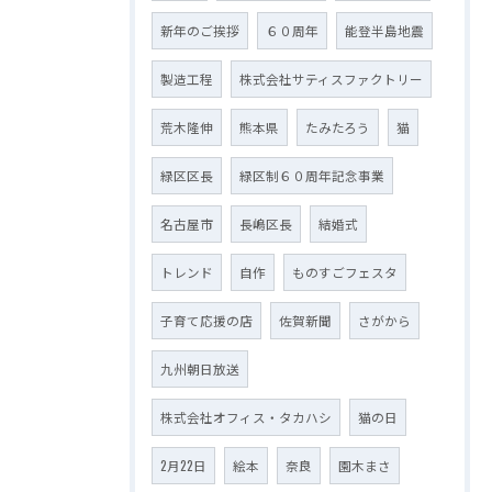
新年のご挨拶
６０周年
能登半島地震
製造工程
株式会社サティスファクトリー
荒木隆伸
熊本県
たみたろう
猫
緑区区長
緑区制６０周年記念事業
名古屋市
長嶋区長
結婚式
トレンド
自作
ものすごフェスタ
子育て応援の店
佐賀新聞
さがから
九州朝日放送
株式会社オフィス・タカハシ
猫の日
2月22日
絵本
奈良
園木まさ