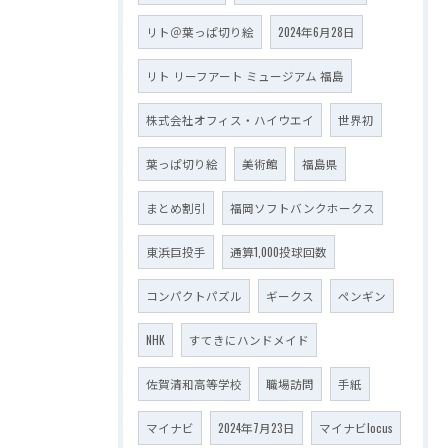
リト＠葉っぱ切り絵
2024年6月28日
リト リーフアート ミュージアム 福島
株式会社オフィス・ハイウエイ
世界初
葉っぱ切り絵
美術館
福島県
まとめ割引
福岡ソフトバンクホークス
東浜巨投手
通算1,000投球回数
コンパクトパズル
ギークス
ペンギン
NHK
すてきにハンドメイド
佐賀清和高等学校
職場訪問
手紙
マイナビ
2024年7月23日
マイナビlocus