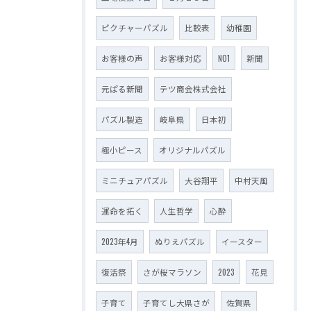
ピクチャーパズル
比較表
幼稚園
お客様の声
お客様対応
NO1
新聞
元ぱる新聞
テツ商会株式会社
パズル製造
岐阜県
日本初
極小ピース
オリジナルパズル
ミニチュアパズル
大谷翔平
中村天風
運命を拓く
人生哲学
心酔
2023年4月
ぬりえパズル
イースター
復活祭
さが桜マラソン
2023
花見
子育て
子育てし大県さが
佐賀県