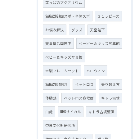
葉っぱのアクアリウム
SAGA2024国スポ・全障スポ
３１５ピース
お悩み解決
グッズ
天皇陛下
天皇皇后両陛下
ベービー＆キッズ写真館
ベビー＆キッズ写真館
木製フレームセット
ハロウィン
SAGA2024記念
ペットロス
乗り越え方
体験談
ペットロス症候群
キトラ古墳
白虎
NHKサイカル
キトラ古墳壁画
奈良文化財研究所
佐賀県赤十字血液センター
愛子様