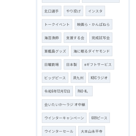
北口選手
やり投げ
インスタ
トークイベント
映画ら・かんぱねら
海苔漁師
支援する会
完成試写会
軍艦島グッズ
海に眠るダイヤモンド
日曜劇場
日本製
eギフトサービス
ビッグピース
JR九州
KBCラジオ
令和6年12月12日
PAO~N。
会いたいか～ラジ オ中継
ウインターキャンペーン
609ピース
ウインターセール
大本山永平寺