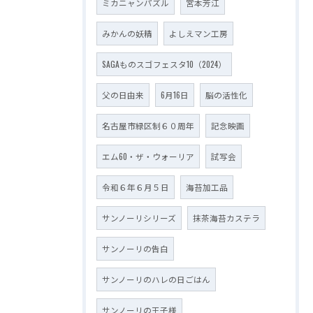
ミカニャンパズル
宮本芳江
みかんの妖精
よしえマン工房
SAGAものスゴフェスタ10（2024）
父の日由来
6月16日
脳の活性化
名古屋市緑区制６０周年
記念映画
エム60・ザ・ウォーリア
試写会
令和６年６月５日
海苔加工品
サンノーリシリーズ
抹茶海苔カステラ
サンノーリの告白
サンノーリのハレの日ごはん
サンノーリの王子様