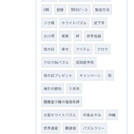
LINE
登録
1053ピース
製造方法
ジグ検
ホワイトパズル
武下亨
大川市
家族
絆
世界各国
母の日
幸せ
アイテム
アロマ
アロマdeパズル
認知症予防
母の日プレゼント
キャンペーン
兜
端午の節句
５月号
閻魔堂沙羅の推理奇譚
大型ホワイトパズル
中条あやみ
沖縄
世界遺産
勝連城
パズルラリー