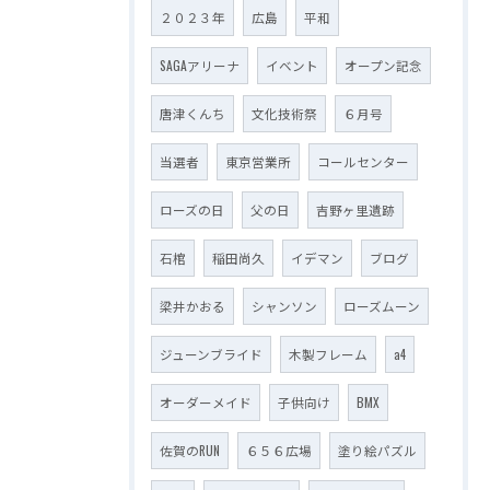
２０２３年
広島
平和
SAGAアリーナ
イベント
オープン記念
唐津くんち
文化技術祭
６月号
当選者
東京営業所
コールセンター
ローズの日
父の日
吉野ヶ里遺跡
石棺
稲田尚久
イデマン
ブログ
梁井かおる
シャンソン
ローズムーン
ジューンブライド
木製フレーム
a4
オーダーメイド
子供向け
BMX
佐賀のRUN
６５６広場
塗り絵パズル