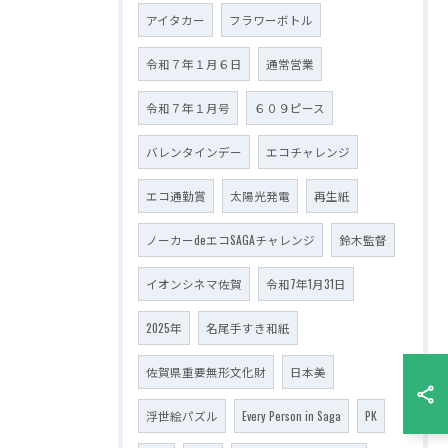
アイタカー
フラワーボトル
令和７年１月６日
通常営業
令和７年１月号
６０９ピース
バレンタインデー
エコチャレンジ
エコ通勤賞
太陽光発電
再生紙
ノーカーdeエコSAGAチャレンジ
鈴木監督
イオンシネマ佐賀
令和7年1月31日
2025年
名尾手すき和紙
佐賀県重要無形文化財
日本美
浮世絵パズル
Every Person in Saga
PK