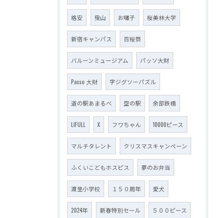
格安
曳山
お囃子
桜美林大学
新宿キャンパス
百桜祭
バルーンミュージアム
パッソ大財
Passo 大財
字ジグソーパズル
道の駅あまるべ
空の駅
余部鉄橋
LIFULL
X
フワちゃん
10000ピース
マルチタレント
クリスマスキャンペーン
ふくいこどもホスピス
夢のお弁当
渡里小学校
１５０周年
愛犬
2024年
新春特別セール
５００ピース