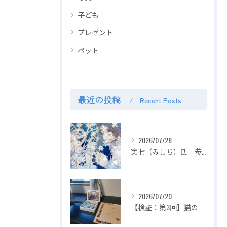
子ども
プレゼント
ペット
最近の投稿
Recent Posts
2026/07/28
実七（みしち）氏 参加展示会の紹介【２０２６年８月１日～ ZEROTEN 2026 -Aichi】
2026/07/20
【検証：第3回】猫の目の前でジグソーパズルは完成できるのか？〜2匹揃って大暴れ！パズル崩壊の危機を救った「まさかの救世主」〜