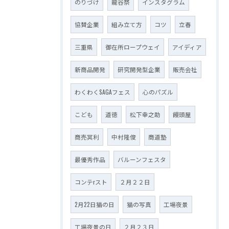
のりづけ
龍谷祭
インスタグラム
協賛企業
組み立て方
コツ
立春
三重県
御在所ロープウェイ
アイディア
新商品開発
研究開発型企業
販売会社
わくわくSAGAフェス
心のパズル
こども
道徳
松下幸之助
饅頭屋
商売冥利
中村隆俊
商道塾
最優秀作品
バルーンフェスタ
コンテrスト
２月２２日
2月22日猫の日
猫の写真
工場夜景
工場夜景の日
２月２３日