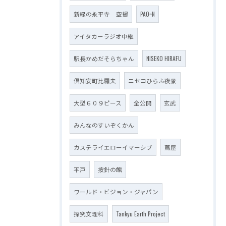
新緑の永平寺 空撮
PAO~N
アイタカーラジオ中継
駅長かめだそらちゃん
NISEKO HIRAFU
倶知安町比羅夫
ニセコひらふ夜景
大型６０９ピース
全公開
玄武
みんなのすいぞくかん
カステライエローイマーシブ
蔦屋
平戸
按針の館
ワールド・ビジョン・ジャパン
探究文理科
Tankyu Earth Project