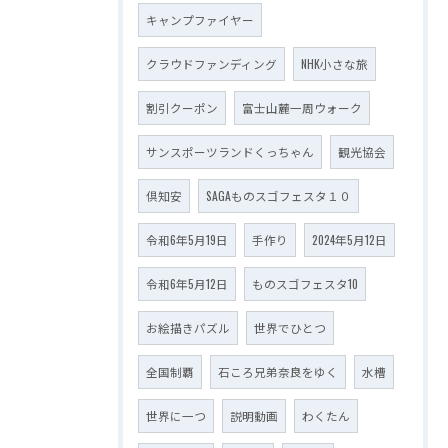
キャンプファイヤー
クラウドファンディング
NHK小さな旅
割引クーポン
富士山麓一周ウォーク
サンスポーツランドくっちゃん
観光協会
倶知安
SAGAものスゴフェスタ１０
令和6年5月19日
手作り
2024年5月12日
令和6年5月12日
ものスゴフェスタ10
お絵描きパズル
世界でひとつ
全国制覇
石ころ兄弟奈良をゆく
水槽
世界に一つ
説明動画
わくたん