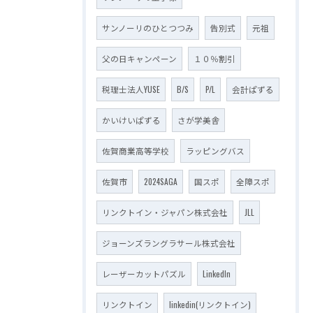
サンノーリのひとつつみ
告別式
元祖
父の日キャンペーン
１０％割引
税理士法人YUSE
B/S
P/L
会計ぱずる
かいけいぱずる
さが学美舎
佐賀商業高等学校
ラッピングバス
佐賀市
2024SAGA
国スポ
全障スポ
リンクトイン・ジャパン株式会社
JLL
ジョーンズラングラサール株式会社
レーザーカットパズル
LinkedIn
リンクトイン
linkedin(リンクトイン)