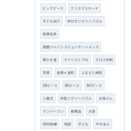
ビックピース
クリスマスカード
子ども向け
枠付きジグソーパズル
知育玩具
徳間ジャパンコミュニケーションズ
葵かを里
マイベストプロ
グロス印刷
写真
吉野ヶ里町
ふるさと納税
315ピース
165ピース
567ピース
２歳児
枠型ジグソーパズル
お孫さん
ナンバーワン
新商品
大型
UV印刷機
地図
子ども
やのまん