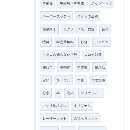
軍艦島
軍艦島世界遺産
ポップアップ
ペーパークラフト
ハケンの品格
篠原涼子
ジグソーパズル検定
会員
特典
年会費無料
妖怪
アマビエ
マツコの知らない世界
コロナ対策
2023年
卒園式
卒業式
記念品
安い
クーポン
学割
作成実績
記念
A3
注文
クリヤフィル
アクリルパズル
オリジナル
レーザーカット
のりへらセット