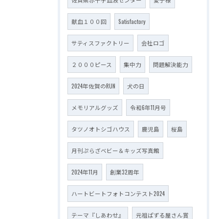
献血１００回
Satisfactory
サティスファクトリー
会社ロゴ
２０００ピース
集中力
問題解決能力
2024年佐賀のRUN
犬の日
メモリアルグッズ
令和6年11月号
タツノオトシゴハウス
鹿児島
桜島
月刊ぷらざベビー＆キッズ写真館
2024年11月
創業32周年
ハートビートフォトコンテスト2024
テーマ『しあわせ』
元祖ぱずる屋さん賞