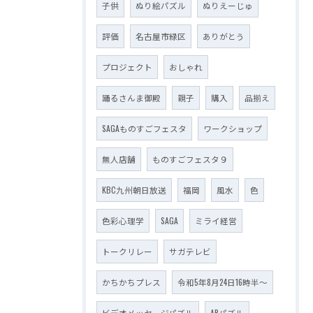
子供
ぬり絵パズル
ぬりえーじゅ
評価
名古屋市緑区
ありがとう
プロジェクト
おしゃれ
踊るさんま御殿
親子
購入
品揃え
SAGAものすごフェスタ
ワークショップ
無人店舗
ものすごフェスタ９
KBC九州朝日放送
福岡
風水
色
色彩心理学
SAGA
ミライ経営
トークリレー
サガテレビ
かちかちプレス
令和5年8月24日16時半～
ビデオメッセージパズル
ARパズル