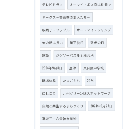
テレビドラマ
オーマイ・ボス恋は別冊で
ギークス～警察署の変人たち～
映画ザ・ファブル
オー・マイ・ジャンプ
俺の話は長い
年下彼氏
敬老の日
施設
ジグソーパズル３段合格
2024年9月8日
唐津
東背振中学校
職場体験
たまごもち
2024
にしごり
九州グリーン購入ネットワーク
自然と共生するまちづくり
2024年9月27日
富嶽三十六景神奈川沖