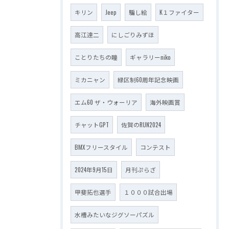
キリン
Jeep
騙し絵
K１ファイター
高江達二
にしごりみずほ
ことりたちの瞳
ギャラリーniko
ミカニャン
緑区制60周年記念映画
エム60 ザ・ウォーリア
海外映画賞
チャットGPT
佐賀のRUN2024
BMXフリースタイル
コンテスト
2024年9月15日
月刊ぷらざ
甲斐拓也選手
１０００試合出場
水槽みたいなジグソーパズル