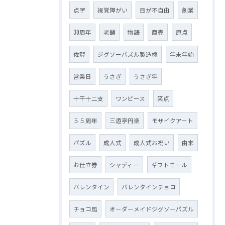
点字
視覚障がい
目が不自由
創業
30周年
老舗
物語
商売
原点
佐賀
ジグソーパズル製造機
年末年始
営業日
うさぎ
うさぎ年
十干十二支
ワンピース
笑点
５５周年
三遊亭円楽
モザイクアート
パズル
成人式
成人式お祝い
由来
お仕立券
シャディー
ギフトモール
バレンタイン
バレンタインチョコ
チョコ風
オーダーメイドジグソーパズル