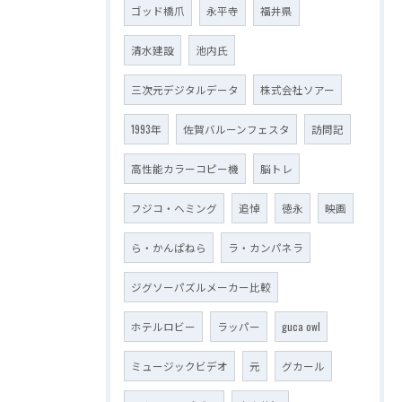
ゴッド橋爪
永平寺
福井県
清水建設
池内氏
三次元デジタルデータ
株式会社ソアー
1993年
佐賀バルーンフェスタ
訪問記
高性能カラーコピー機
脳トレ
フジコ・ヘミング
追悼
徳永
映画
ら・かんぱねら
ラ・カンパネラ
ジグソーパズルメーカー比較
ホテルロビー
ラッパー
guca owl
ミュージックビデオ
元
グカール