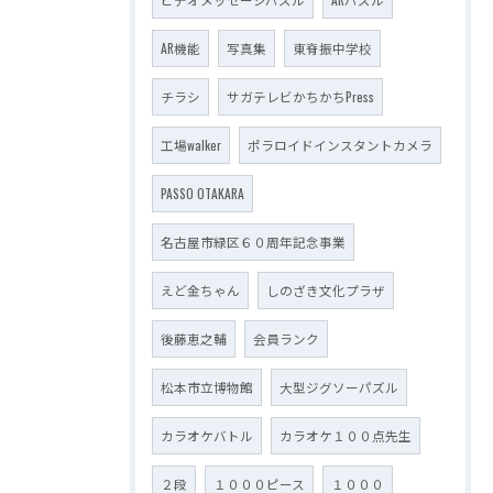
AR機能
写真集
東脊振中学校
チラシ
サガテレビかちかちPress
工場walker
ポラロイドインスタントカメラ
PASSO OTAKARA
名古屋市緑区６０周年記念事業
えど金ちゃん
しのざき文化プラザ
後藤恵之輔
会員ランク
松本市立博物館
大型ジグソーパズル
カラオケバトル
カラオケ１００点先生
２段
１０００ピース
１０００