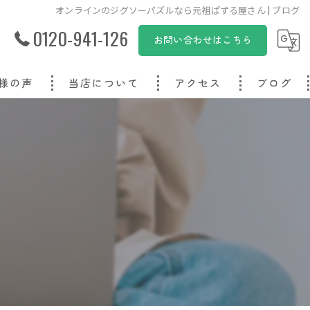
オンラインのジグソーパズルなら元祖ぱずる屋さん | ブログ
0120-941-126
お問い合わせはこちら
様の声
当店について
アクセス
ブログ
オリジナル
オーダーメイド
写真
子ども
プレゼント