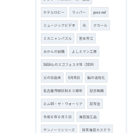
ホテルロビー
ラッパー
guca owl
ミュージックビデオ
元
グカール
ミカニャンパズル
宮本芳江
みかんの妖精
よしえマン工房
SAGAものスゴフェスタ10（2024）
父の日由来
6月16日
脳の活性化
名古屋市緑区制６０周年
記念映画
エム60・ザ・ウォーリア
試写会
令和６年６月５日
海苔加工品
サンノーリシリーズ
抹茶海苔カステラ