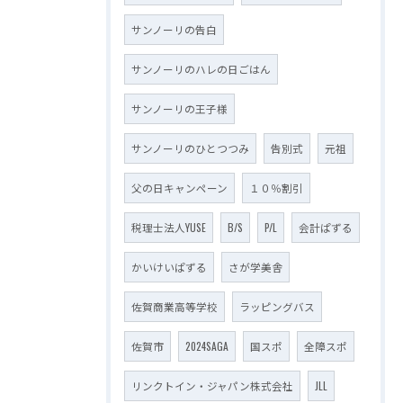
サンノーリの告白
サンノーリのハレの日ごはん
サンノーリの王子様
サンノーリのひとつつみ
告別式
元祖
父の日キャンペーン
１０％割引
税理士法人YUSE
B/S
P/L
会計ぱずる
かいけいぱずる
さが学美舎
佐賀商業高等学校
ラッピングバス
佐賀市
2024SAGA
国スポ
全障スポ
リンクトイン・ジャパン株式会社
JLL