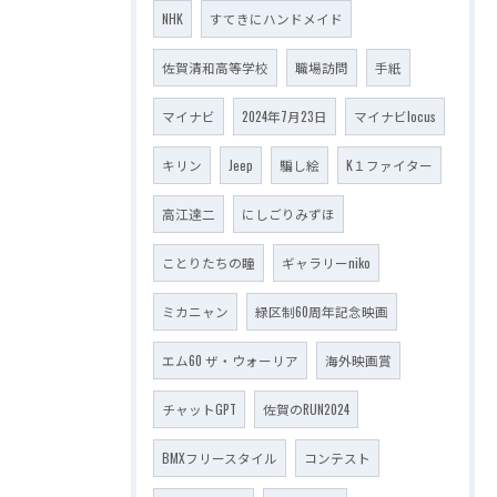
NHK
すてきにハンドメイド
佐賀清和高等学校
職場訪問
手紙
マイナビ
2024年7月23日
マイナビlocus
キリン
Jeep
騙し絵
K１ファイター
高江達二
にしごりみずほ
ことりたちの瞳
ギャラリーniko
ミカニャン
緑区制60周年記念映画
エム60 ザ・ウォーリア
海外映画賞
チャットGPT
佐賀のRUN2024
BMXフリースタイル
コンテスト