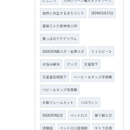
にしごり
九州グリーン購入ネットワーク
自然と共生するまちづくり
2024年9月27日
富嶽三十六景神奈川沖
葉っぱのアクアリウム
SAGA2024国スポ・全障スポ
３１５ピース
お悩み解決
グッズ
天皇陛下
天皇皇后両陛下
ベービー＆キッズ写真館
ベビー＆キッズ写真館
木製フレームセット
ハロウィン
SAGA2024記念
ペットロス
乗り越え方
体験談
ペットロス症候群
キトラ古墳