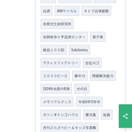
白虎
NHKサイカル
キトラ古墳壁画
奈良文化財研究所
佐賀県赤十字血液センター
愛子様
献血１００回
Satisfactory
サティスファクトリー
会社ロゴ
２０００ピース
集中力
問題解決能力
2024年佐賀のRUN
犬の日
メモリアルグッズ
令和6年11月号
タツノオトシゴハウス
鹿児島
桜島
月刊ぷらざベビー＆キッズ写真館