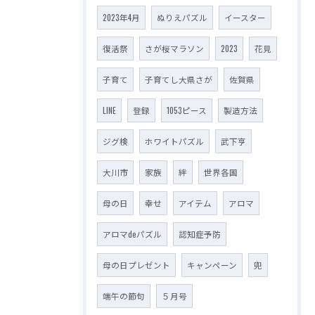
2023年4月
ぬりえパズル
イースター
復活祭
さが桜マラソン
2023
花見
子育て
子育てし大県さが
佐賀県
LINE
登録
1053ピース
製造方法
ジグ検
ホワイトパズル
武下亨
大川市
家族
絆
世界各国
母の日
幸せ
アイテム
アロマ
アロマdeパズル
認知症予防
母の日プレゼント
キャンペーン
兜
端午の節句
５月号