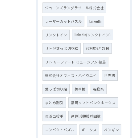
ジョーンズラングラサール株式会社
レーザーカットパズル
LinkedIn
リンクトイン
linkedin(リンクトイン)
リト＠葉っぱ切り絵
2024年6月28日
リト リーフアート ミュージアム 福島
株式会社オフィス・ハイウエイ
世界初
葉っぱ切り絵
美術館
福島県
まとめ割引
福岡ソフトバンクホークス
東浜巨投手
通算1,000投球回数
コンパクトパズル
ギークス
ペンギン