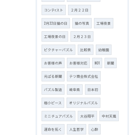
コンテrスト
２月２２日
2月22日猫の日
猫の写真
工場夜景
工場夜景の日
２月２３日
ピクチャーパズル
比較表
幼稚園
お客様の声
お客様対応
NO1
新聞
元ぱる新聞
テツ商会株式会社
パズル製造
岐阜県
日本初
極小ピース
オリジナルパズル
ミニチュアパズル
大谷翔平
中村天風
運命を拓く
人生哲学
心酔