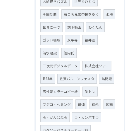
お絵描きパズル
世界でひとつ
全国制覇
石ころ兄弟奈良をゆく
水槽
世界に一つ
説明動画
わくたん
ゴッド橋爪
永平寺
福井県
清水建設
池内氏
三次元デジタルデータ
株式会社ソアー
1993年
佐賀バルーンフェスタ
訪問記
高性能カラーコピー機
脳トレ
フジコ・ヘミング
追悼
徳永
映画
ら・かんぱねら
ラ・カンパネラ
ジグソーパズルメーカー比較