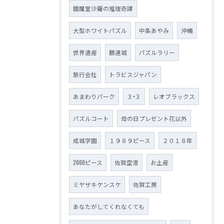
閻魔堂沙羅の推理奇譚
大型ホワイトパズル
中条あやみ
沖縄
世界遺産
勝連城
パズルラリー
旅行会社
トラビスジャパン
あまわりパーク
３×３
レオブラックス
パズルコート
母の日プレゼント花以外
成城学園
１９８９ピース
２０１８年
2000ピース
佐賀空港
お土産
ミヤザキケンスケ
佐賀工房
あなたがしてくれなくても