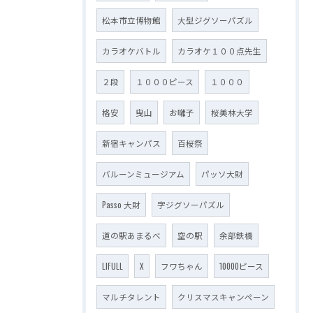
松本市立博物館
大型ジグソーパズル
カラオケバトル
カラオケ１００点先生
２段
１０００ピース
１０００
格安
曳山
お囃子
桜美林大学
新宿キャンパス
百桜祭
バルーンミュージアム
パッソ大財
Passo 大財
字ジグソーパズル
道の駅あまるべ
空の駅
余部鉄橋
LIFULL
X
フワちゃん
10000ピース
マルチタレント
クリスマスキャンペーン