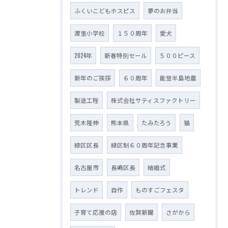
ふくいこどもホスピス
夢のお弁当
渡里小学校
１５０周年
愛犬
2024年
新春特別セール
５００ピース
新年のご挨拶
６０周年
能登半島地震
製造工程
株式会社サティスファクトリー
荒木隆伸
熊本県
たみたろう
猫
緑区区長
緑区制６０周年記念事業
名古屋市
長嶋区長
結婚式
トレンド
自作
ものすごフェスタ
子育て応援の店
佐賀新聞
さがから