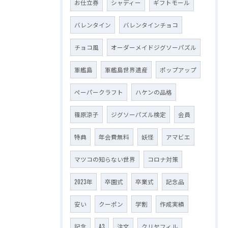
お仕立券
シャディー
ギフトモール
バレンタイン
バレンタインチョコ
チョコ風
オーダーメイドジグソーパズル
軍艦島
軍艦島世界遺産
ポップアップ
ペーパークラフト
ハケンの品格
篠原涼子
ジグソーパズル検定
会員
特典
年会費無料
妖怪
アマビエ
マツコの知らない世界
コロナ対策
2023年
卒園式
卒業式
記念品
安い
クーポン
学割
作成実績
記念
A3
注文
クリヤフィル