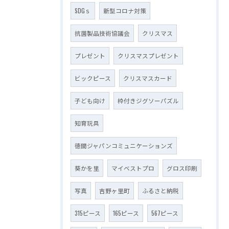
SDGｓ
新型コロナ対策
抗菌製品技術協議会
クリスマス
プレゼント
クリスマスプレゼント
ビックピース
クリスマスカード
子ども向け
枠付きジグソーパズル
知育玩具
徳間ジャパンコミュニケーションズ
葵かを里
マイベストプロ
グロス印刷
写真
吉野ヶ里町
ふるさと納税
315ピース
165ピース
567ピース