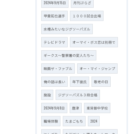
2024年9月15日
月刊ぷらざ
甲斐拓也選手
１０００試合出場
水槽みたいなジグソーパズル
テレビドラマ
オーマイ・ボス恋は別冊で
ギークス～警察署の変人たち～
映画ザ・ファブル
オー・マイ・ジャンプ
俺の話は長い
年下彼氏
敬老の日
施設
ジグソーパズル３段合格
2024年9月8日
唐津
東背振中学校
職場体験
たまごもち
2024