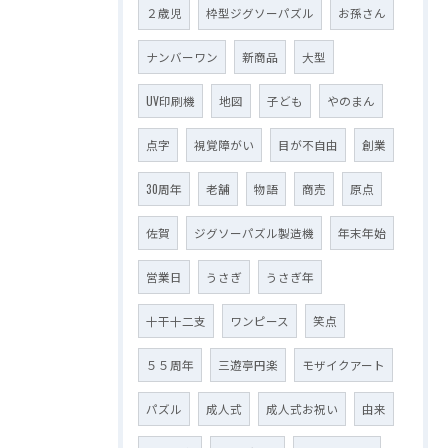
２歳児
枠型ジグソーパズル
お孫さん
ナンバーワン
新商品
大型
UV印刷機
地図
子ども
やのまん
点字
視覚障がい
目が不自由
創業
30周年
老舗
物語
商売
原点
佐賀
ジグソーパズル製造機
年末年始
営業日
うさぎ
うさぎ年
十干十二支
ワンピース
笑点
５５周年
三遊亭円楽
モザイクアート
パズル
成人式
成人式お祝い
由来