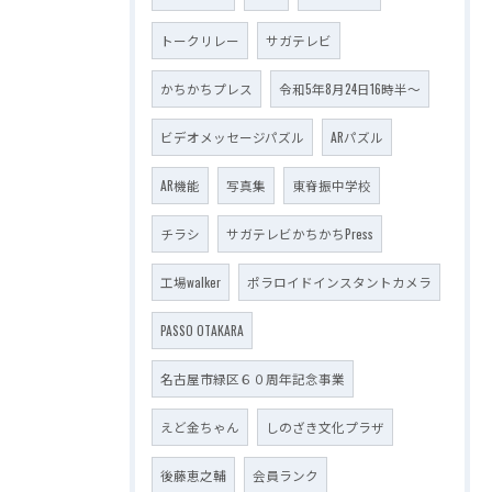
トークリレー
サガテレビ
かちかちプレス
令和5年8月24日16時半～
ビデオメッセージパズル
ARパズル
AR機能
写真集
東脊振中学校
チラシ
サガテレビかちかちPress
工場walker
ポラロイドインスタントカメラ
PASSO OTAKARA
名古屋市緑区６０周年記念事業
えど金ちゃん
しのざき文化プラザ
後藤恵之輔
会員ランク