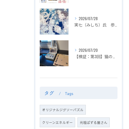
2026/07/28
実七（みしち）氏 参加展示会の紹介【２０２６年８月１日～ ZEROTEN 2026 -Aichi】
2026/07/20
【検証：第3回】猫の目の前でジグソーパズルは完成できるのか？〜2匹揃って大暴れ！パズル崩壊の危機を救った「まさかの救世主」〜
タグ
Tags
オリジナルジグソーパズル
クリーンエネルギー
元祖ぱずる屋さん