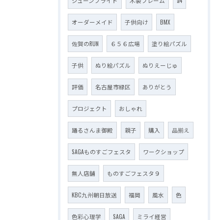
ジューンブライド
木製フレーム
a4
オーダーメイド
子供向け
BMX
佐賀のRUN
６５６広場
塗り絵パズル
子供
ぬり絵パズル
ぬりえーじゅ
評価
名古屋市緑区
ありがとう
プロジェクト
おしゃれ
踊るさんま御殿
親子
購入
品揃え
SAGAものすごフェスタ
ワークショップ
無人店舗
ものすごフェスタ９
KBC九州朝日放送
福岡
風水
色
色彩心理学
SAGA
ミライ経営