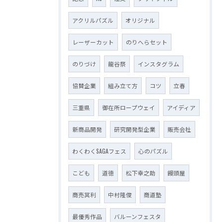
アクリルパズル
オリジナル
レーザーカット
のりへらセット
のりづけ
龍谷祭
インスタグラム
協賛企業
組み立て方
コツ
立春
三重県
御在所ロープウェイ
アイディア
新商品開発
研究開発型企業
販売会社
わくわくSAGAフェス
心のパズル
こども
道徳
松下幸之助
饅頭屋
商売冥利
中村隆俊
商道塾
最優秀作品
バルーンフェスタ