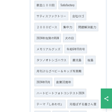
献血１００回
Satisfactory
サティスファクトリー
会社ロゴ
２０００ピース
集中力
問題解決能力
2024年佐賀のRUN
犬の日
メモリアルグッズ
令和6年11月号
タツノオトシゴハウス
鹿児島
桜島
月刊ぷらざベビー＆キッズ写真館
2024年11月
創業32周年
ハートビートフォトコンテスト2024
テーマ『しあわせ』
元祖ぱずる屋さん賞