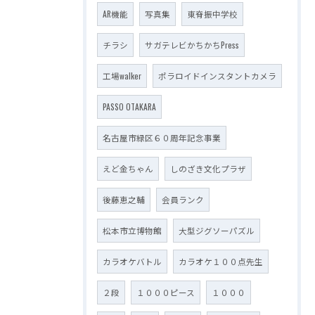
AR機能
写真集
東脊振中学校
チラシ
サガテレビかちかちPress
工場walker
ポラロイドインスタントカメラ
PASSO OTAKARA
名古屋市緑区６０周年記念事業
えど金ちゃん
しのざき文化プラザ
後藤恵之輔
会員ランク
松本市立博物館
大型ジグソーパズル
カラオケバトル
カラオケ１００点先生
２段
１０００ピース
１０００