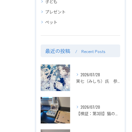
子ども
プレゼント
ペット
最近の投稿
Recent Posts
2026/07/28
実七（みしち）氏 参加展示会の紹介【２０２６年８月１日～ ZEROTEN 2026 -Aichi】
2026/07/20
【検証：第3回】猫の目の前でジグソーパズルは完成できるのか？〜2匹揃って大暴れ！パズル崩壊の危機を救った「まさかの救世主」〜