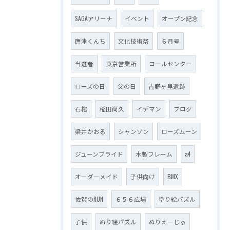
SAGAアリーナ
イベント
オープン記念
唐津くんち
文化技術祭
６月号
当選者
東京営業所
コールセンター
ローズの日
父の日
吉野ヶ里遺跡
石棺
稲田尚久
イデマン
ブログ
梁井かおる
シャンソン
ローズムーン
ジューンブライド
木製フレーム
a4
オーダーメイド
子供向け
BMX
佐賀のRUN
６５６広場
塗り絵パズル
子供
ぬり絵パズル
ぬりえーじゅ