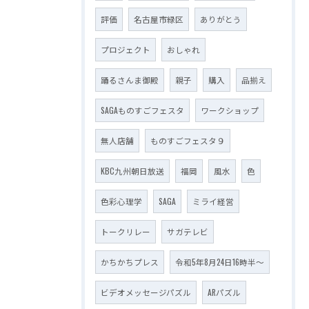
評価
名古屋市緑区
ありがとう
プロジェクト
おしゃれ
踊るさんま御殿
親子
購入
品揃え
SAGAものすごフェスタ
ワークショップ
無人店舗
ものすごフェスタ９
KBC九州朝日放送
福岡
風水
色
色彩心理学
SAGA
ミライ経営
トークリレー
サガテレビ
かちかちプレス
令和5年8月24日16時半～
ビデオメッセージパズル
ARパズル