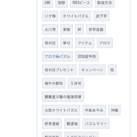
LINE
登録
1053ピース
製造方法
ジグ検
ホワイトパズル
武下亨
大川市
家族
絆
世界各国
母の日
幸せ
アイテム
アロマ
アロマdeパズル
認知症予防
母の日プレゼント
キャンペーン
兜
端午の節句
５月号
閻魔堂沙羅の推理奇譚
大型ホワイトパズル
中条あやみ
沖縄
世界遺産
勝連城
パズルラリー
旅行会社
トラビスジャパン