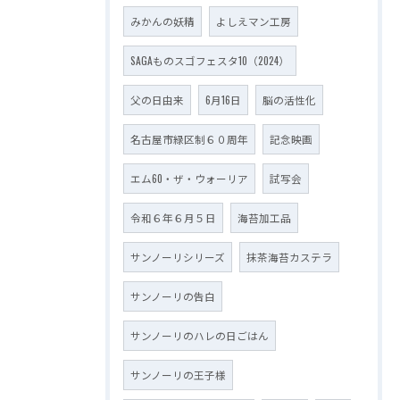
みかんの妖精
よしえマン工房
SAGAものスゴフェスタ10（2024）
父の日由来
6月16日
脳の活性化
名古屋市緑区制６０周年
記念映画
エム60・ザ・ウォーリア
試写会
令和６年６月５日
海苔加工品
サンノーリシリーズ
抹茶海苔カステラ
サンノーリの告白
サンノーリのハレの日ごはん
サンノーリの王子様