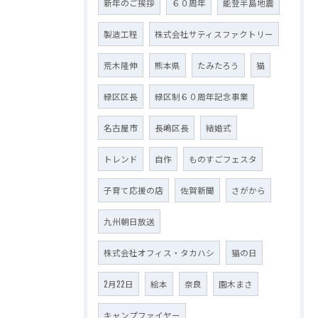
新年のご挨拶
６０周年
能登半島地震
製造工程
株式会社サティスファクトリー
荒木隆伸
熊本県
たみたろう
猫
緑区区長
緑区制６０周年記念事業
名古屋市
長嶋区長
結婚式
トレンド
自作
ものすごフェスタ
子育て応援の店
佐賀新聞
さがから
九州朝日放送
株式会社オフィス・タカハシ
猫の日
2月22日
絵本
奈良
園木まさ
キャンプファイヤー