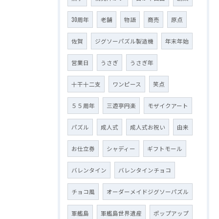
30周年
老舗
物語
商売
原点
佐賀
ジグソーパズル製造機
年末年始
営業日
うさぎ
うさぎ年
十干十二支
ワンピース
笑点
５５周年
三遊亭円楽
モザイクアート
パズル
成人式
成人式お祝い
由来
お仕立券
シャディー
ギフトモール
バレンタイン
バレンタインチョコ
チョコ風
オーダーメイドジグソーパズル
軍艦島
軍艦島世界遺産
ポップアップ