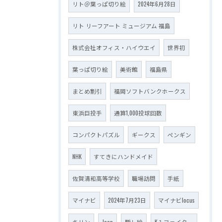
リト＠葉っぱ切り絵
2024年6月28日
リト リーフアート ミュージアム 福島
株式会社オフィス・ハイウエイ
世界初
葉っぱ切り絵
美術館
福島県
まとめ割引
福岡ソフトバンクホークス
東浜巨投手
通算1,000投球回数
コンパクトパズル
ギークス
ペンギン
NHK
すてきにハンドメイド
佐賀清和高等学校
職場訪問
手紙
マイナビ
2024年7月23日
マイナビlocus
キリン
Jeep
騙し絵
K１ファイター