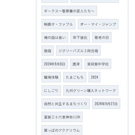
ギークス～警察署の変人たち～
映画ザ・ファブル
オー・マイ・ジャンプ
俺の話は長い
年下彼氏
敬老の日
施設
ジグソーパズル３段合格
2024年9月8日
唐津
東背振中学校
職場体験
たまごもち
2024
にしごり
九州グリーン購入ネットワーク
自然と共生するまちづくり
2024年9月27日
富嶽三十六景神奈川沖
葉っぱのアクアリウム