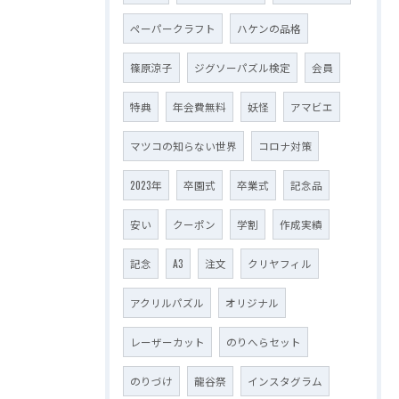
ペーパークラフト
ハケンの品格
篠原涼子
ジグソーパズル検定
会員
特典
年会費無料
妖怪
アマビエ
マツコの知らない世界
コロナ対策
2023年
卒園式
卒業式
記念品
安い
クーポン
学割
作成実績
記念
A3
注文
クリヤフィル
アクリルパズル
オリジナル
レーザーカット
のりへらセット
のりづけ
龍谷祭
インスタグラム