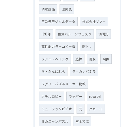
清水建設
池内氏
三次元デジタルデータ
株式会社ソアー
1993年
佐賀バルーンフェスタ
訪問記
高性能カラーコピー機
脳トレ
フジコ・ヘミング
追悼
徳永
映画
ら・かんぱねら
ラ・カンパネラ
ジグソーパズルメーカー比較
ホテルロビー
ラッパー
guca owl
ミュージックビデオ
元
グカール
ミカニャンパズル
宮本芳江