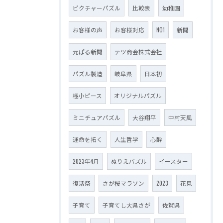
ピクチャーパズル
比較表
幼稚園
お客様の声
お客様対応
NO1
新聞
元ぱる新聞
テツ商会株式会社
パズル製造
岐阜県
日本初
極小ピース
オリジナルパズル
ミニチュアパズル
大谷翔平
中村天風
運命を拓く
人生哲学
心酔
2023年4月
ぬりえパズル
イースター
復活祭
さが桜マラソン
2023
花見
子育て
子育てし大県さが
佐賀県