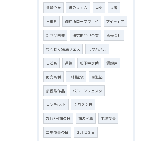
協賛企業
組み立て方
コツ
立春
三重県
御在所ロープウェイ
アイディア
新商品開発
研究開発型企業
販売会社
わくわくSAGAフェス
心のパズル
こども
道徳
松下幸之助
饅頭屋
商売冥利
中村隆俊
商道塾
最優秀作品
バルーンフェスタ
コンテrスト
２月２２日
2月22日猫の日
猫の写真
工場夜景
工場夜景の日
２月２３日