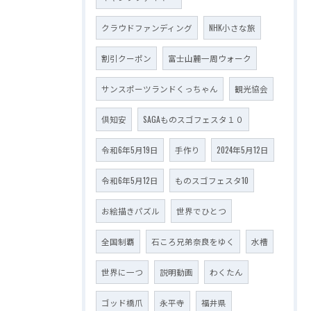
クラウドファンディング
NHK小さな旅
割引クーポン
富士山麓一周ウォーク
サンスポーツランドくっちゃん
観光協会
倶知安
SAGAものスゴフェスタ１０
令和6年5月19日
手作り
2024年5月12日
令和6年5月12日
ものスゴフェスタ10
お絵描きパズル
世界でひとつ
全国制覇
石ころ兄弟奈良をゆく
水槽
世界に一つ
説明動画
わくたん
ゴッド橋爪
永平寺
福井県