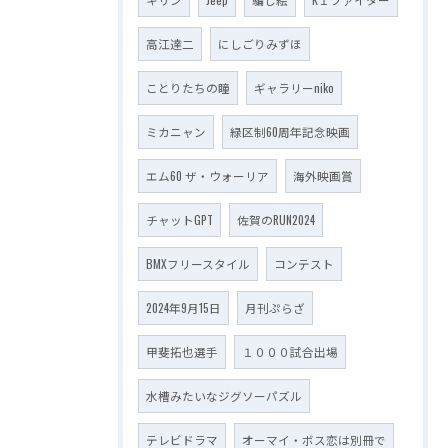
高江達二
にしごりみずほ
ことりたちの瞳
ギャラリーniko
ミカニャン
緑区制60周年記念映画
エム60 ザ・ウォーリア
海外映画賞
チャットGPT
佐賀のRUN2024
BMXフリースタイル
コンテスト
2024年9月15日
月刊ぷらざ
甲斐拓也選手
１０００試合出場
水槽みたいなジグソーパズル
テレビドラマ
オーマイ・ボス恋は別冊で