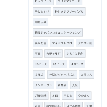
ビックピース
クリスマスカード
子ども向け
枠付きジグソーパズル
知育玩具
徳間ジャパンコミュニケーションズ
葵かを里
マイベストプロ
グロス印刷
写真
吉野ヶ里町
ふるさと納税
315ピース
165ピース
567ピース
２歳児
枠型ジグソーパズル
お孫さん
ナンバーワン
新商品
大型
UV印刷機
地図
子ども
やのまん
点字
視覚障がい
目が不自由
創業