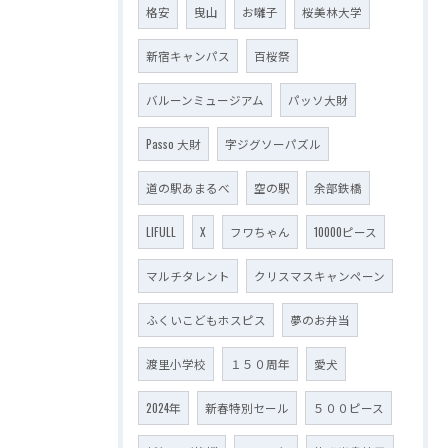
格安
曳山
お囃子
桜美林大学
新宿キャンパス
百桜祭
バルーンミュージアム
パッソ大財
Passo 大財
字ジグソーパズル
道の駅あまるべ
空の駅
余部鉄橋
LIFULL
X
フワちゃん
10000ピース
マルチタレント
クリスマスキャンペーン
ふくいこどもホスピス
夢のお弁当
渡里小学校
１５０周年
愛犬
2024年
新春特別セール
５００ピース