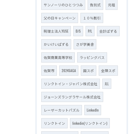
サンノーリのひとつつみ
告別式
元祖
父の日キャンペーン
１０％割引
税理士法人YUSE
B/S
P/L
会計ぱずる
かいけいぱずる
さが学美舎
佐賀商業高等学校
ラッピングバス
佐賀市
2024SAGA
国スポ
全障スポ
リンクトイン・ジャパン株式会社
JLL
ジョーンズラングラサール株式会社
レーザーカットパズル
LinkedIn
リンクトイン
linkedin(リンクトイン)