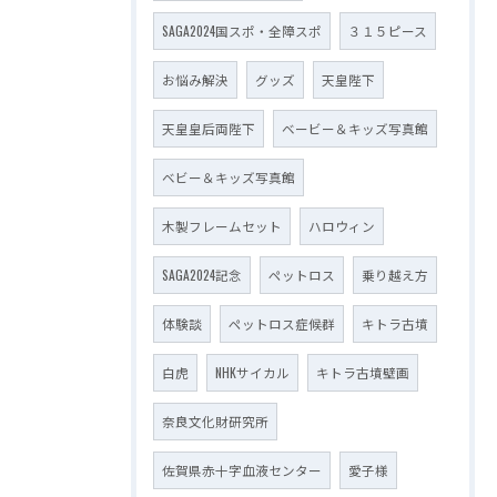
SAGA2024国スポ・全障スポ
３１５ピース
お悩み解決
グッズ
天皇陛下
天皇皇后両陛下
ベービー＆キッズ写真館
ベビー＆キッズ写真館
木製フレームセット
ハロウィン
SAGA2024記念
ペットロス
乗り越え方
体験談
ペットロス症候群
キトラ古墳
白虎
NHKサイカル
キトラ古墳壁画
奈良文化財研究所
佐賀県赤十字血液センター
愛子様