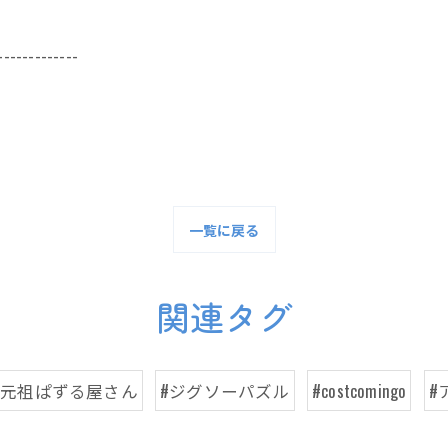
-------------
一覧に戻る
関連タグ
#元祖ぱずる屋さん
#ジグソーパズル
#costcomingo
#