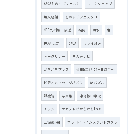
SAGAものすごフェスタ
ワークショップ
無人店舗
ものすごフェスタ９
KBC九州朝日放送
福岡
風水
色
色彩心理学
SAGA
ミライ経営
トークリレー
サガテレビ
かちかちプレス
令和5年8月24日16時半～
ビデオメッセージパズル
ARパズル
AR機能
写真集
東脊振中学校
チラシ
サガテレビかちかちPress
工場walker
ポラロイドインスタントカメラ