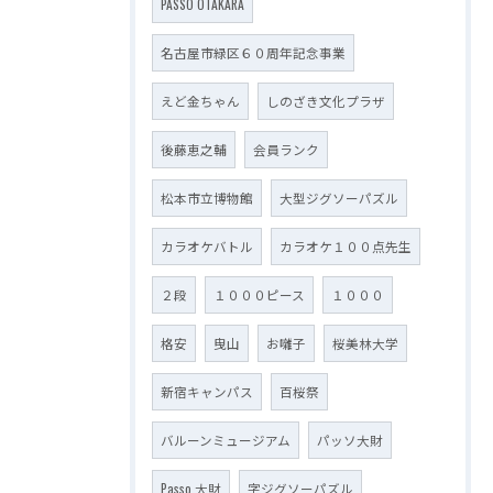
PASSO OTAKARA
名古屋市緑区６０周年記念事業
えど金ちゃん
しのざき文化プラザ
後藤恵之輔
会員ランク
松本市立博物館
大型ジグソーパズル
カラオケバトル
カラオケ１００点先生
２段
１０００ピース
１０００
格安
曳山
お囃子
桜美林大学
新宿キャンパス
百桜祭
バルーンミュージアム
パッソ大財
Passo 大財
字ジグソーパズル