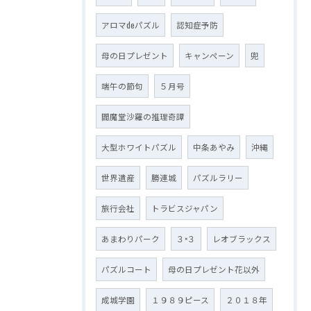
アロマdeパズル
認知症予防
母の日プレゼント
キャンペーン
兜
端午の節句
５月号
閻魔堂沙羅の推理奇譚
大型ホワイトパズル
中条あやみ
沖縄
世界遺産
勝連城
パズルラリー
旅行会社
トラビスジャパン
あまわりパーク
３×３
レオブラックス
パズルコート
母の日プレゼント花以外
成城学園
１９８９ピース
２０１８年