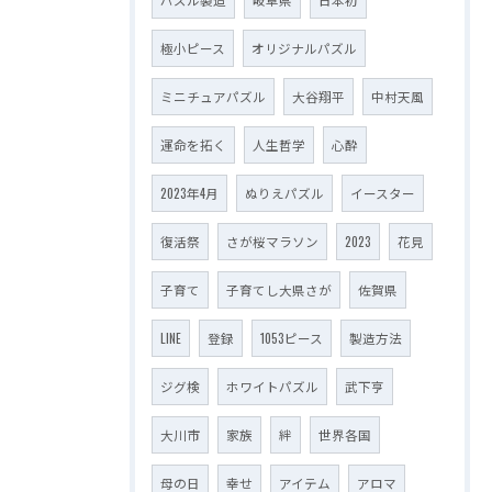
極小ピース
オリジナルパズル
ミニチュアパズル
大谷翔平
中村天風
運命を拓く
人生哲学
心酔
2023年4月
ぬりえパズル
イースター
復活祭
さが桜マラソン
2023
花見
子育て
子育てし大県さが
佐賀県
LINE
登録
1053ピース
製造方法
ジグ検
ホワイトパズル
武下亨
大川市
家族
絆
世界各国
母の日
幸せ
アイテム
アロマ