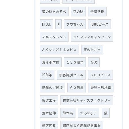
道の駅あまるべ
空の駅
余部鉄橋
LIFULL
X
フワちゃん
10000ピース
マルチタレント
クリスマスキャンペーン
ふくいこどもホスピス
夢のお弁当
渡里小学校
１５０周年
愛犬
2024年
新春特別セール
５００ピース
新年のご挨拶
６０周年
能登半島地震
製造工程
株式会社サティスファクトリー
荒木隆伸
熊本県
たみたろう
猫
緑区区長
緑区制６０周年記念事業