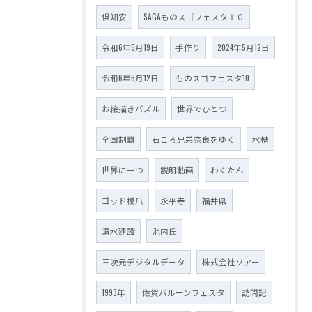
倶知安
SAGAものスゴフェスタ１０
令和6年5月19日
手作り
2024年5月12日
令和6年5月12日
ものスゴフェスタ10
お絵描きパズル
世界でひとつ
全国制覇
石ころ兄弟奈良をゆく
水槽
世界に一つ
説明動画
わくたん
ゴッド橋爪
永平寺
福井県
清水建設
池内氏
三次元デジタルデータ
株式会社ソアー
1993年
佐賀バルーンフェスタ
訪問記