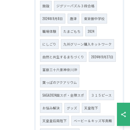
施設
ジグソーパズル３段合格
2024年9月8日
唐津
東背振中学校
職場体験
たまごもち
2024
にしごり
九州グリーン購入ネットワーク
自然と共生するまちづくり
2024年9月27日
富嶽三十六景神奈川沖
葉っぱのアクアリウム
SAGA2024国スポ・全障スポ
３１５ピース
お悩み解決
グッズ
天皇陛下
天皇皇后両陛下
ベービー＆キッズ写真館