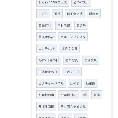
わくわくSAGAフェス
心のパズル
こども
道徳
松下幸之助
饅頭屋
商売冥利
中村隆俊
商道塾
最優秀作品
バルーンフェスタ
コンテrスト
２月２２日
2月22日猫の日
猫の写真
工場夜景
工場夜景の日
２月２３日
ピクチャーパズル
比較表
幼稚園
お客様の声
お客様対応
NO1
新聞
元ぱる新聞
テツ商会株式会社
パズル製造
岐阜県
日本初