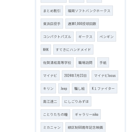
まとめ割引
福岡ソフトバンクホークス
東浜巨投手
通算1,000投球回数
コンパクトパズル
ギークス
ペンギン
NHK
すてきにハンドメイド
佐賀清和高等学校
職場訪問
手紙
マイナビ
2024年7月23日
マイナビlocus
キリン
Jeep
騙し絵
K１ファイター
高江達二
にしごりみずほ
ことりたちの瞳
ギャラリーniko
ミカニャン
緑区制60周年記念映画