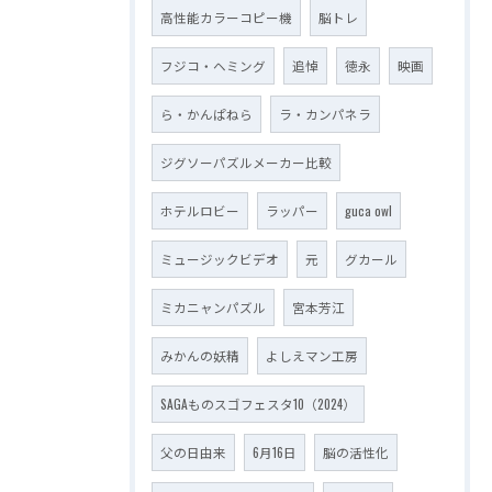
高性能カラーコピー機
脳トレ
フジコ・ヘミング
追悼
徳永
映画
ら・かんぱねら
ラ・カンパネラ
ジグソーパズルメーカー比較
ホテルロビー
ラッパー
guca owl
ミュージックビデオ
元
グカール
ミカニャンパズル
宮本芳江
みかんの妖精
よしえマン工房
SAGAものスゴフェスタ10（2024）
父の日由来
6月16日
脳の活性化