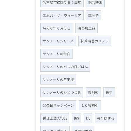
名古屋市緑区制６０周年
記念映画
エム60・ザ・ウォーリア
試写会
令和６年６月５日
海苔加工品
サンノーリシリーズ
抹茶海苔カステラ
サンノーリの告白
サンノーリのハレの日ごはん
サンノーリの王子様
サンノーリのひとつつみ
告別式
元祖
父の日キャンペーン
１０％割引
税理士法人YUSE
B/S
P/L
会計ぱずる
かいけいぱずる
さが学美舎