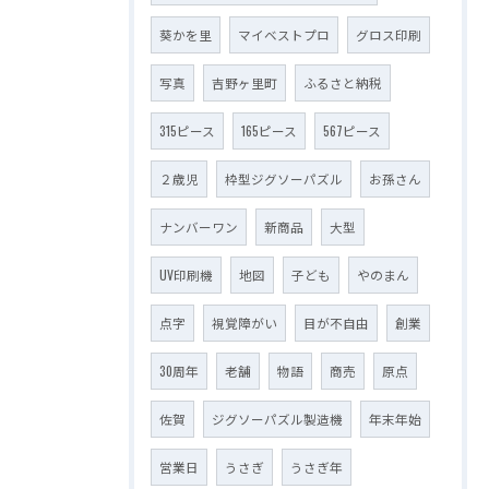
葵かを里
マイベストプロ
グロス印刷
写真
吉野ヶ里町
ふるさと納税
315ピース
165ピース
567ピース
２歳児
枠型ジグソーパズル
お孫さん
ナンバーワン
新商品
大型
UV印刷機
地図
子ども
やのまん
点字
視覚障がい
目が不自由
創業
30周年
老舗
物語
商売
原点
佐賀
ジグソーパズル製造機
年末年始
営業日
うさぎ
うさぎ年