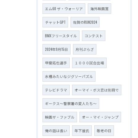
エム60 ザ・ウォーリア
海外映画賞
チャットGPT
佐賀のRUN2024
BMXフリースタイル
コンテスト
2024年9月15日
月刊ぷらざ
甲斐拓也選手
１０００試合出場
水槽みたいなジグソーパズル
テレビドラマ
オーマイ・ボス恋は別冊で
ギークス～警察署の変人たち～
映画ザ・ファブル
オー・マイ・ジャンプ
俺の話は長い
年下彼氏
敬老の日