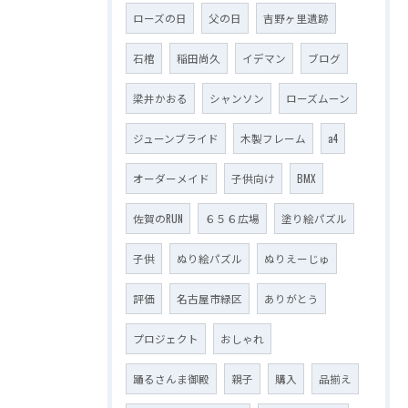
ローズの日
父の日
吉野ヶ里遺跡
石棺
稲田尚久
イデマン
ブログ
梁井かおる
シャンソン
ローズムーン
ジューンブライド
木製フレーム
a4
オーダーメイド
子供向け
BMX
佐賀のRUN
６５６広場
塗り絵パズル
子供
ぬり絵パズル
ぬりえーじゅ
評価
名古屋市緑区
ありがとう
プロジェクト
おしゃれ
踊るさんま御殿
親子
購入
品揃え