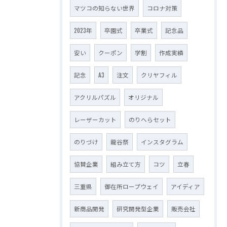
マツコの知らない世界
コロナ対策
2023年
卒園式
卒業式
記念品
安い
クーポン
学割
作成実績
記念
A3
注文
クリヤフィル
アクリルパズル
オリジナル
レーザーカット
のりへらセット
のりづけ
龍谷祭
インスタグラム
協賛企業
組み立て方
コツ
立春
三重県
御在所ロープウェイ
アイディア
新商品開発
研究開発型企業
販売会社