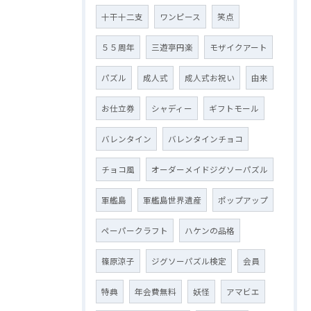
十干十二支
ワンピース
笑点
５５周年
三遊亭円楽
モザイクアート
パズル
成人式
成人式お祝い
由来
お仕立券
シャディー
ギフトモール
バレンタイン
バレンタインチョコ
チョコ風
オーダーメイドジグソーパズル
軍艦島
軍艦島世界遺産
ポップアップ
ペーパークラフト
ハケンの品格
篠原涼子
ジグソーパズル検定
会員
特典
年会費無料
妖怪
アマビエ