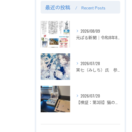
最近の投稿
Recent Posts
2026/08/09
元ぱる新聞｜令和8年8月号｜お盆の想い出をパズルに。投稿＆申請でポイント2倍 超お得！！
2026/07/28
実七（みしち）氏 参加展示会の紹介【２０２６年８月１日～ ZEROTEN 2026 -Aichi】
2026/07/20
【検証：第3回】猫の目の前でジグソーパズルは完成できるのか？〜2匹揃って大暴れ！パズル崩壊の危機を救った「まさかの救世主」〜